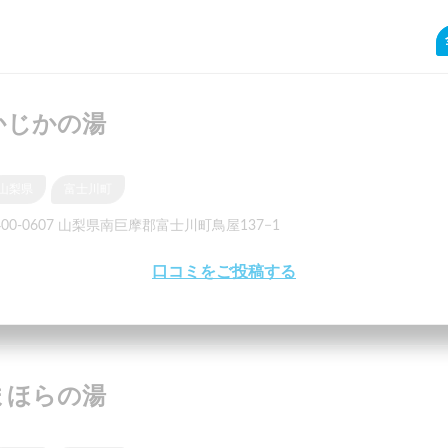
かじかの湯
山梨県
富士川町
400-0607 山梨県南巨摩郡富士川町鳥屋137−1
口コミをご投稿する
まほらの湯