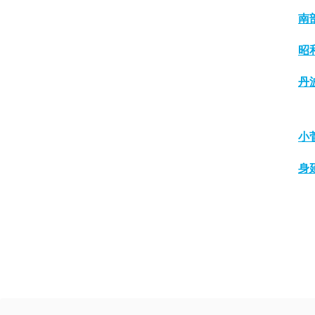
南
昭
丹
小
身