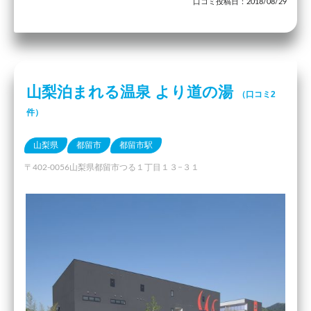
口コミ投稿日：2018/08/29
山梨泊まれる温泉 より道の湯
（口コミ2
件）
山梨県
都留市
都留市駅
〒402-0056山梨県都留市つる１丁目１３−３１