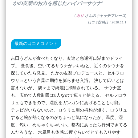
かの友梨のお力を感じたハイパーサウナ”
(
みり
さんのキャッチフレーズ)
口コミ投稿日：2018.11.1
最新の口コミコメント
吉田うどんが食べたくなり、友達と急遽河口湖までドライ
ブ。 昼食後、空いてるサウナがいいねと、近くのサウナを
探していたら発見。 たかの友梨プロデュースと、セルフロ
ウリュという言葉に期待を膨らませ入浴。 決して広いとは
言えないが、 隅々まで綺麗に掃除されている。 サウナ室
も、広めで人数制限は8人なので広々と使える。 セルフロウ
リュもできるので、湿度をガンガンにあげることも可能。
テレビがいらないのと、ロウリュ用の柄杓が短く、ロウリュ
すると腕が熱くなるのがちょっと気になったが、温度、湿
度、匂い、めちゃくちゃいい。都内にあったら行列できてる
んだろうな。 水風呂も体感15度ぐらいでとても入りやす