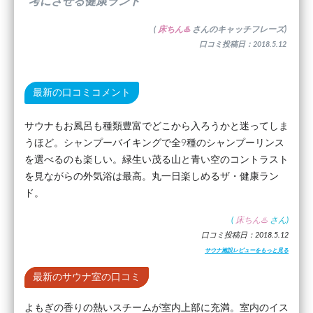
考にさせる健康ランド”
(
床ちん♨️
さんのキャッチフレーズ)
口コミ投稿日：2018.5.12
最新の口コミコメント
サウナもお風呂も種類豊富でどこから入ろうかと迷ってしま
うほど。シャンプーバイキングで全9種のシャンプーリンス
を選べるのも楽しい。緑生い茂る山と青い空のコントラスト
を見ながらの外気浴は最高。丸一日楽しめるザ・健康ラン
ド。
(
床ちん♨️
さん)
口コミ投稿日：2018.5.12
サウナ施設レビューをもっと見る
最新のサウナ室の口コミ
よもぎの香りの熱いスチームが室内上部に充満。室内のイス