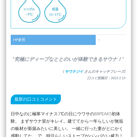
HP参照
-
”究極にディープなととのいが体験できるサウナ！”
(
サウナジイ
さんのキャッチフレーズ)
口コミ投稿日：2023.2.13
最新の口コミコメント
日中なのに極寒マイナス3℃の日にウワサの88PEAKS初体
験。 まずサウナ室がキレイ。建ててから一年らしいが無垢
の板材が新築みたいに美しい。 一緒に行った妻がとにかく
感動してた。 で、特注らしいストーブがハンパない威力！