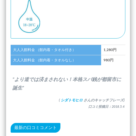
大人入館料金 （館内着・タオル付き）
1,280円
大人入館料金 （館内着・タオルなし）
980円
”より道では済まされない！本格スパ銭が都留市に
誕生”
(
シダトモヒロ
さんのキャッチフレーズ)
口コミ投稿日：2018.5.4
最新の口コミコメント