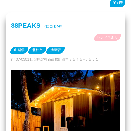
全7件
88PEAKS
（口コミ4件）
レディスあり
山梨県
北杜市
清里駅
〒407-0301 山梨県北杜市高根町清里３５４５−５５２１