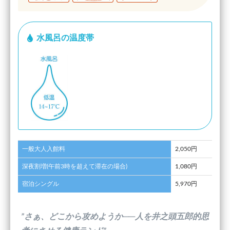
水風呂の温度帯
一般大人入館料
2,050円
深夜割増(午前3時を超えて滞在の場合)
1,080円
宿泊シングル
5,970円
”さぁ、どこから攻めようか──人を井之頭五郎的思