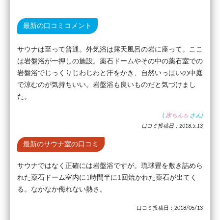
最新の口コミコメント
サウナは至って普通。外気浴は露天風呂の岩に座って。ここ
は岩盤浴が一押しの施設。薬石ドームやその中の薬石室での
岩盤浴でじっくりじわじわと汗をかき、自然いっぱいの中庭
で涼むのが気持ちいい。岩盤浴も良いものだと気づけまし
た。
(
床ちん♨️
さん)
口コミ投稿日：2018.5.13
最新のサウナ室の口コミ
サウナではなく正確には岩盤浴ですが。琉球畳を敷き詰めら
れた薬石ドーム室内に1時間半に1回焼かれた薬石が出てく
る。なかなか侮れない熱さ。
口コミ投稿日：2018/05/13