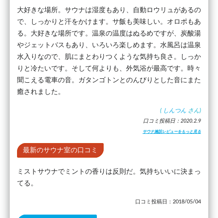
大好きな場所。サウナは湿度もあり、自動ロウリュがあるの
で、しっかりと汗をかけます。サ飯も美味しい。オロポもあ
る。大好きな場所です。温泉の温度はぬるめですが、炭酸湯
やジェットバスもあり、いろいろ楽しめます。水風呂は温泉
水入りなので、肌にまとわりつくような気持ち良さ。しっか
りと冷たいです。そして何よりも、外気浴が最高です。時々
聞こえる電車の音。ガタンゴトンとのんびりとした音にまた
癒されました。
(
しんつん
さん)
口コミ投稿日：2020.2.9
サウナ施設レビューをもっと見る
最新のサウナ室の口コミ
ミストサウナでミントの香りは反則だ。気持ちいいに決まっ
てる。
口コミ投稿日：2018/05/04