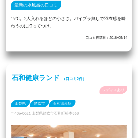
最新の水風呂の口コミ
19℃。2人入れるほどの小ささ。バイブラ無しで羽衣感を味
わうのに打ってつけ。
口コミ投稿日：2018/05/14
石和健康ランド
（口コミ2件）
レディスあり
山梨県
笛吹市
石和温泉駅
〒406-0021 山梨県笛吹市石和町松本868