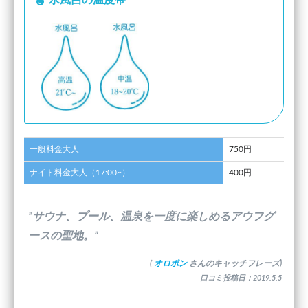
水風呂の温度帯
一般料金大人
750円
ナイト料金大人（17:00~）
400円
”サウナ、プール、温泉を一度に楽しめるアウフグ
ースの聖地。”
(
オロポン
さんのキャッチフレーズ)
口コミ投稿日：2019.5.5