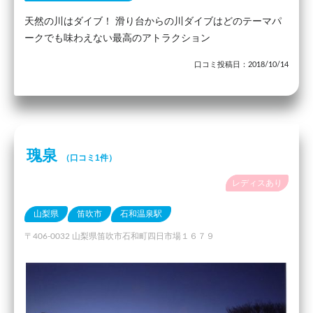
天然の川はダイブ！ 滑り台からの川ダイブはどのテーマパ
ークでも味わえない最高のアトラクション
口コミ投稿日：2018/10/14
瑰泉
（口コミ1件）
レディスあり
山梨県
笛吹市
石和温泉駅
〒406-0032 山梨県笛吹市石和町四日市場１６７９