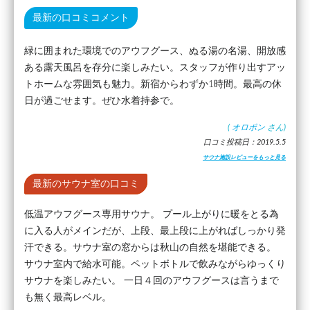
最新の口コミコメント
緑に囲まれた環境でのアウフグース、ぬる湯の名湯、開放感
ある露天風呂を存分に楽しみたい。スタッフが作り出すアッ
トホームな雰囲気も魅力。新宿からわずか1時間。最高の休
日が過ごせます。ぜひ水着持参で。
(
オロポン
さん)
口コミ投稿日：2019.5.5
サウナ施設レビューをもっと見る
最新のサウナ室の口コミ
低温アウフグース専用サウナ。 プール上がりに暖をとる為
に入る人がメインだが、上段、最上段に上がればしっかり発
汗できる。サウナ室の窓からは秋山の自然を堪能できる。
サウナ室内で給水可能。ペットボトルで飲みながらゆっくり
サウナを楽しみたい。 一日４回のアウフグースは言うまで
も無く最高レベル。