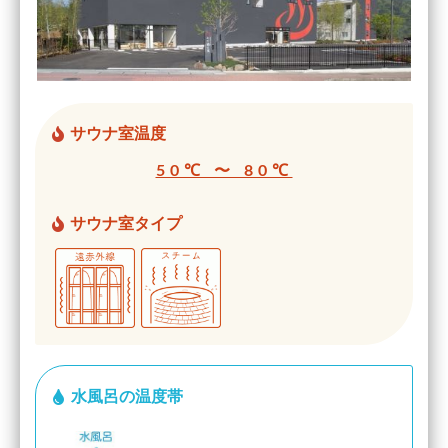
サウナ室温度
50℃ 〜 80℃
サウナ室タイプ
水風呂の温度帯