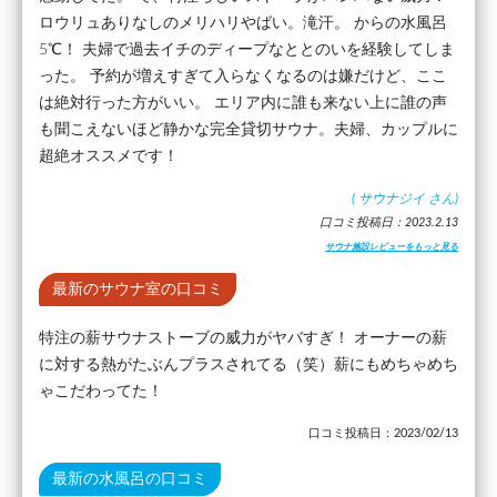
ロウリュありなしのメリハリやばい。滝汗。 からの水風呂
5℃！ 夫婦で過去イチのディープなととのいを経験してしま
った。 予約が増えすぎて入らなくなるのは嫌だけど、ここ
は絶対行った方がいい。 エリア内に誰も来ない上に誰の声
も聞こえないほど静かな完全貸切サウナ。夫婦、カップルに
超絶オススメです！
(
サウナジイ
さん)
口コミ投稿日：2023.2.13
サウナ施設レビューをもっと見る
最新のサウナ室の口コミ
特注の薪サウナストーブの威力がヤバすぎ！ オーナーの薪
に対する熱がたぶんプラスされてる（笑）薪にもめちゃめち
ゃこだわってた！
口コミ投稿日：2023/02/13
最新の水風呂の口コミ