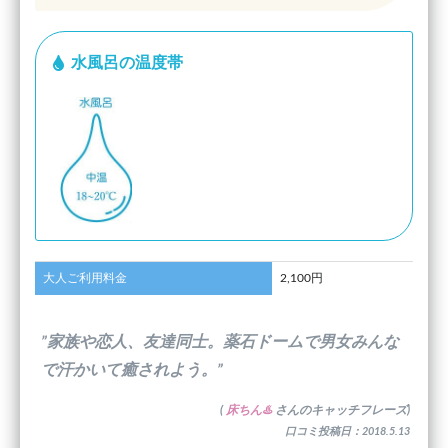
水風呂の温度帯
大人ご利用料金
2,100円
”家族や恋人、友達同士。薬石ドームで男女みんな
で汗かいて癒されよう。”
(
床ちん♨️
さんのキャッチフレーズ)
口コミ投稿日：2018.5.13