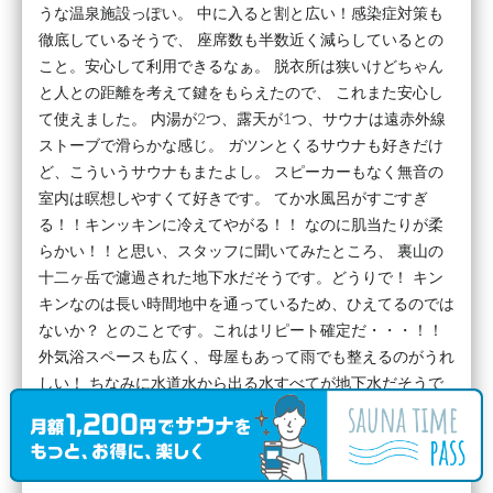
うな温泉施設っぽい。 中に入ると割と広い！感染症対策も
徹底しているそうで、 座席数も半数近く減らしているとの
こと。安心して利用できるなぁ。 脱衣所は狭いけどちゃん
と人との距離を考えて鍵をもらえたので、 これまた安心し
て使えました。 内湯が2つ、露天が1つ、サウナは遠赤外線
ストーブで滑らかな感じ。 ガツンとくるサウナも好きだけ
ど、こういうサウナもまたよし。 スピーカーもなく無音の
室内は瞑想しやすくて好きです。 てか水風呂がすごすぎ
る！！キンッキンに冷えてやがる！！ なのに肌当たりが柔
らかい！！と思い、スタッフに聞いてみたところ、 裏山の
十二ヶ岳で濾過された地下水だそうです。どうりで！ キン
キンなのは長い時間地中を通っているため、ひえてるのでは
ないか？ とのことです。これはリピート確定だ・・・！！
外気浴スペースも広く、母屋もあって雨でも整えるのがうれ
しい！ ちなみに水道水から出る水すべてが地下水だそうで
す。 なんという贅沢だ・・・ 平日ということもあり、ほぼ
貸切で利用できました！ また時間ができたら来ようっ
と！！