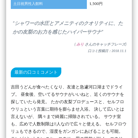
土日祝男性入館料
1,500円
”シャワーの水圧とアメニティのクオリティに、た
かの友梨のお力を感じたハイパーサウナ”
(
みり
さんのキャッチフレーズ)
口コミ投稿日：2018.11.1
最新の口コミコメント
吉田うどんが食べたくなり、友達と急遽河口湖までドライ
ブ。 昼食後、空いてるサウナがいいねと、近くのサウナを
探していたら発見。 たかの友梨プロデュースと、セルフロ
ウリュという言葉に期待を膨らませ入浴。 決して広いとは
言えないが、 隅々まで綺麗に掃除されている。 サウナ室
も、広めで人数制限は8人なので広々と使える。 セルフロウ
リュもできるので、湿度をガンガンにあげることも可能。