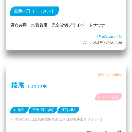
最新の口コミコメント
男女共用 水着着用 完全貸切プライベートサウナ
(
FujiSauna
さん)
口コミ投稿日：2022.12.20
駅から7.45km
桜庵
（口コミ3件）
レディスあり
山梨県
富士河口湖町
河口湖駅
〒401-0310 山梨県南都留郡富士河口湖町勝山３３３７−１