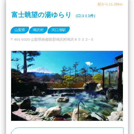
駅から11.28km
富士眺望の湯ゆらり
（口コミ1件）
山梨県
鳴沢村
河口湖駅
〒401-0320 山梨県南都留郡鳴沢村鳴沢８５３２−５