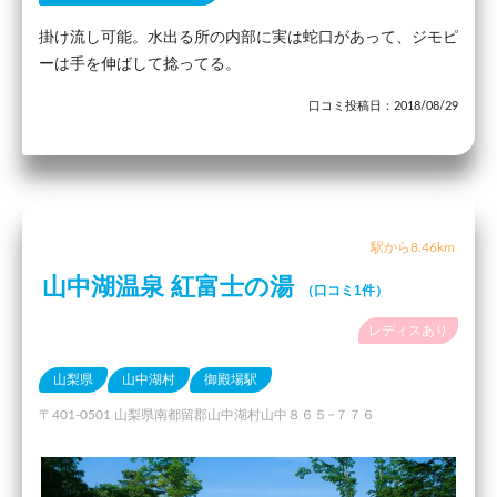
掛け流し可能。水出る所の内部に実は蛇口があって、ジモピ
ーは手を伸ばして捻ってる。
口コミ投稿日：2018/08/29
駅から8.46km
山中湖温泉 紅富士の湯
（口コミ1件）
レディスあり
山梨県
山中湖村
御殿場駅
〒401-0501 山梨県南都留郡山中湖村山中８６５−７７６