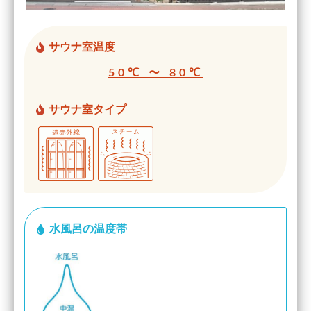
サウナ室温度
50℃ 〜 80℃
サウナ室タイプ
水風呂の温度帯