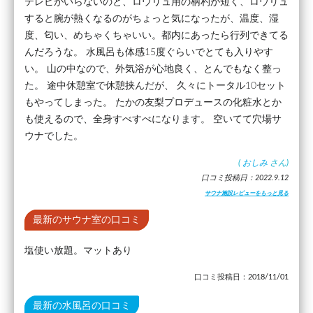
テレビがいらないのと、ロウリュ用の柄杓が短く、ロウリュ
すると腕が熱くなるのがちょっと気になったが、温度、湿
度、匂い、めちゃくちゃいい。都内にあったら行列できてる
んだろうな。 水風呂も体感15度ぐらいでとても入りやす
い。 山の中なので、外気浴が心地良く、とんでもなく整っ
た。 途中休憩室で休憩挟んだが、 久々にトータル10セット
もやってしまった。 たかの友梨プロデュースの化粧水とか
も使えるので、全身すべすべになります。 空いてて穴場サ
ウナでした。
(
おしみ
さん)
口コミ投稿日：2022.9.12
サウナ施設レビューをもっと見る
最新のサウナ室の口コミ
塩使い放題。マットあり
口コミ投稿日：2018/11/01
最新の水風呂の口コミ