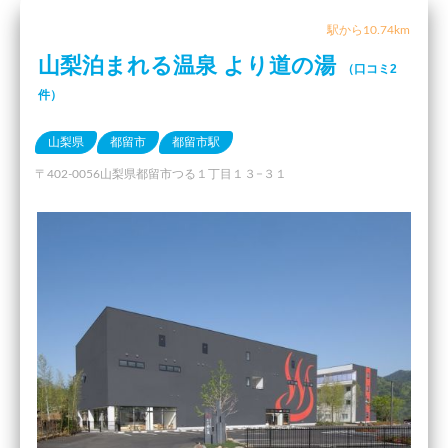
駅から10.74km
山梨泊まれる温泉 より道の湯
（口コミ2
件）
山梨県
都留市
都留市駅
〒402-0056山梨県都留市つる１丁目１３−３１