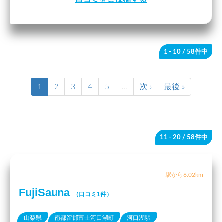
1 - 10
/ 58件中
1
2
3
4
5
…
次 ›
最後 »
11 - 20
/ 58件中
駅から6.02km
FujiSauna
（口コミ1件）
山梨県
南都留郡富士河口湖町
河口湖駅