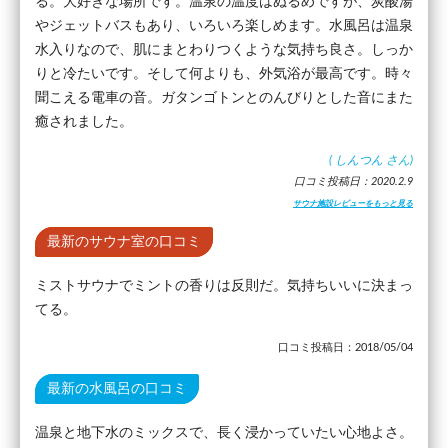
る。大好きな場所です。温泉の温度はぬるめですが、炭酸湯
やジェットバスもあり、いろいろ楽しめます。水風呂は温泉
水入りなので、肌にまとわりつくような気持ち良さ。しっか
りと冷たいです。そして何よりも、外気浴が最高です。時々
聞こえる電車の音。ガタンゴトンとのんびりとした音にまた
癒されました。
(
しんつん
さん)
口コミ投稿日：2020.2.9
サウナ施設レビューをもっと見る
最新のサウナ室の口コミ
ミストサウナでミントの香りは反則だ。気持ちいいに決まっ
てる。
口コミ投稿日：2018/05/04
最新の水風呂の口コミ
温泉と地下水のミックスで、長く浸かっていたい心地よさ。