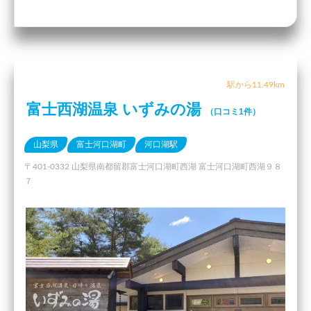
駅から11.49km
富士西湖温泉 いずみの湯
（口コミ1件）
山梨県
富士河口湖町
河口湖駅
〒401-0332 山梨県南都留郡富士河口湖町西湖 富士河口湖町西湖９８
７