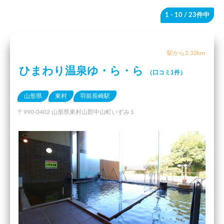
1 - 10
/ 23件中
駅から2.32km
ひまわり温泉ゆ・ら・ら
（口コミ1件）
山形県
東村
羽前長崎駅
〒990-0402 山形県東村山郡中山町いずみ１