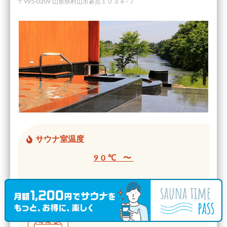
〒995-0209 山形県村山市碁点１０３４−７
サウナ室温度
90℃ 〜
サウナ室タイプ