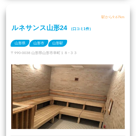
駅から9.67km
ルネサンス山形24
（口コミ1件）
山形県
山形市
山形駅
〒990-0038 山形県山形市幸町１８−３３