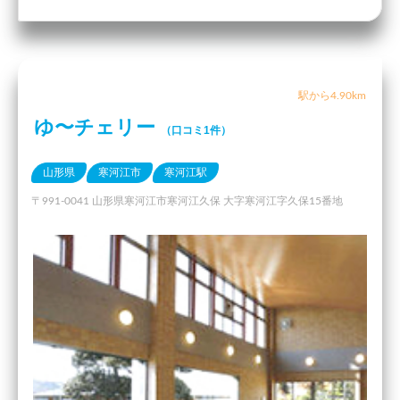
駅から4.90km
ゆ〜チェリー
（口コミ1件）
山形県
寒河江市
寒河江駅
〒991-0041 山形県寒河江市寒河江久保 大字寒河江字久保15番地