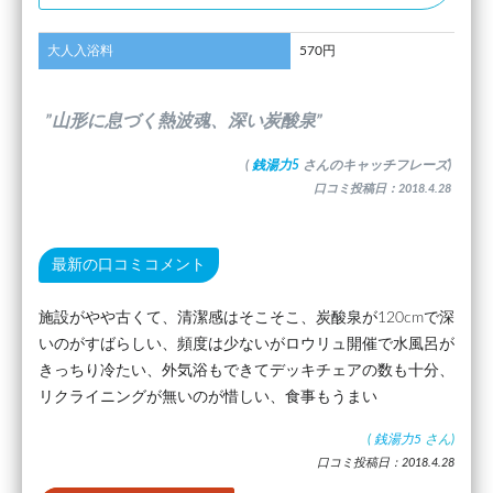
大人入浴料
570円
”山形に息づく熱波魂、深い炭酸泉”
(
銭湯力5
さんのキャッチフレーズ)
口コミ投稿日：2018.4.28
最新の口コミコメント
施設がやや古くて、清潔感はそこそこ、炭酸泉が120cmで深
いのがすばらしい、頻度は少ないがロウリュ開催で水風呂が
きっちり冷たい、外気浴もできてデッキチェアの数も十分、
リクライニングが無いのが惜しい、食事もうまい
(
銭湯力5
さん)
口コミ投稿日：2018.4.28