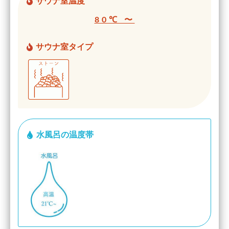
サウナ室温度
80℃ 〜
サウナ室タイプ
水風呂の温度帯