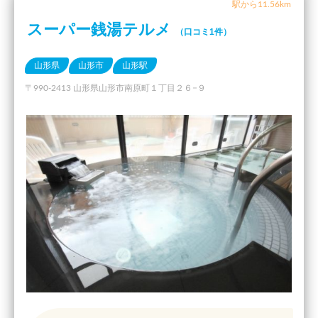
駅から11.56km
スーパー銭湯テルメ
（口コミ1件）
山形県
山形市
山形駅
〒990-2413 山形県山形市南原町１丁目２６−９