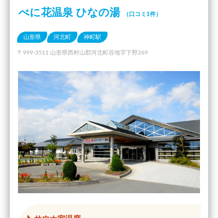
べに花温泉 ひなの湯
（口コミ1件）
山形県
河北町
神町駅
〒999-3511 山形県西村山郡河北町谷地字下野269