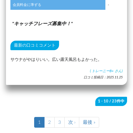
会員料金に準ずる
-
キャッチフレーズ募集中！
最新の口コミコメント
サウナがやはりいい。広い露天風呂もよかった。
(
トレーニーB+
さん)
口コミ投稿日：2025.11.25
1 - 10
/ 23件中
1
2
3
次 ›
最後 »