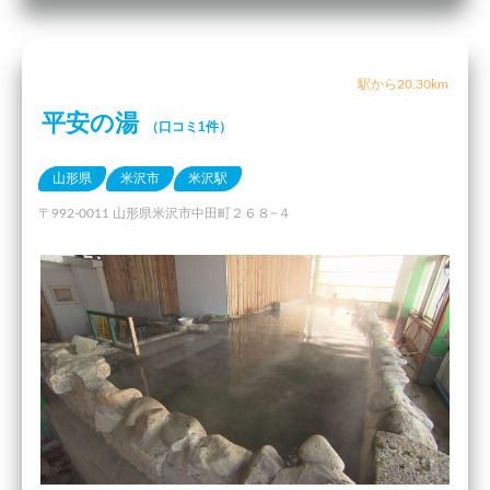
駅から20.30km
平安の湯
（口コミ1件）
山形県
米沢市
米沢駅
〒992-0011 山形県米沢市中田町２６８−４