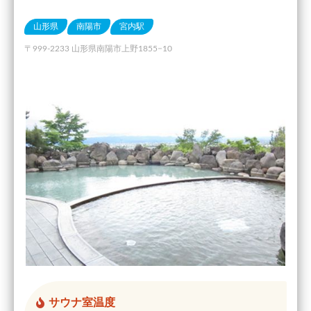
山形県
南陽市
宮内駅
〒999-2233 山形県南陽市上野1855−10
サウナ室温度