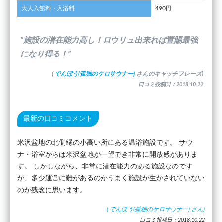
大人入館料・入浴料
490円
”施設の潜在能力高し！ロウリュ出来れば置賜最強
になり得る！”
(
でんぼう(孤独のケロサウナー)
さんのキャッチフレーズ)
口コミ投稿日：2018.10.22
最新の口コミコメント
米沢盆地の北側縁の小高い所にある温浴施設です。 サウ
ナ・浴室からは米沢盆地が一望でき非常に開放感がありま
す。 しかしながら、非常に潜在能力のある施設なのです
が、多少運営に難があるのかうまく施設が生かされていない
のが残念に思います。
(
でんぼう(孤独のケロサウナー)
さん)
口コミ投稿日：2018.10.22