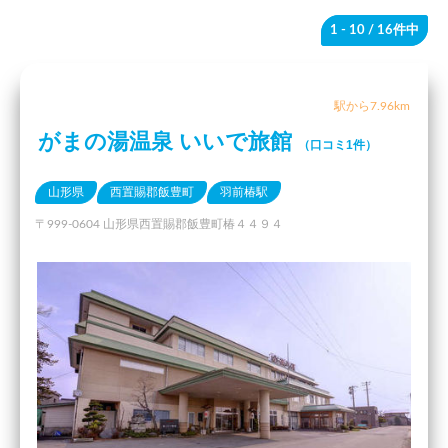
1 - 10
/ 16件中
駅から7.96km
がまの湯温泉 いいで旅館
（口コミ1件）
山形県
西置賜郡飯豊町
羽前椿駅
〒999-0604 山形県西置賜郡飯豊町椿４４９４