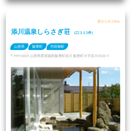
駅から8.15km
添川温泉しらさぎ荘
（口コミ1件）
山形県
飯豊町
羽前椿駅
〒999-0605 山形県西置賜郡飯豊町添川 飯豊町大字添川3020-5