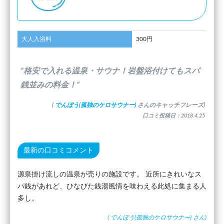
大人入浴料
300円
”格安で入れる温泉・サウナ！岩盤浴付けてもスパ
銭並みの料金！”
(
でんぼう(孤独のケロサウナー)
さんのキャッチフレーズ)
口コミ投稿日：2018.4.25
最新の口コミコメント
源泉掛け流しの温泉が売りの施設です。 近所にきれいなス
パ銭があれど、ひなびた銭湯風情を味わえる此処に集まる人
多し。
(
でんぼう(孤独のケロサウナー)
さん)