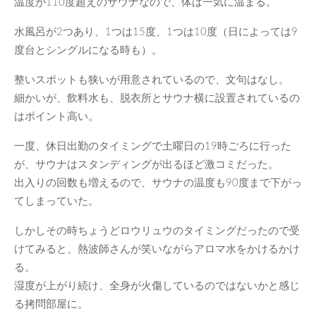
温度が110度超えのサウナなので、体は一気に温まる。
水風呂が2つあり、1つは15度、1つは10度（日によっては9
度台とシングルになる時も）。
整いスポットも狭いが用意されているので、文句はなし。
細かいが、飲料水も、脱衣所とサウナ横に設置されているの
はポイント高い。
一度、休日出勤のタイミングで土曜日の19時ごろに行った
が、サウナはスタンディングが出るほど激コミだった。
出入りの回数も増えるので、サウナの温度も90度まで下がっ
てしまっていた。
しかしその時ちょうどロウリュウのタイミングだったので受
けてみると、熱波師さんが笑いながらアロマ水をかけるかけ
る。
湿度が上がり続け、全身が火傷しているのではないかと感じ
る拷問部屋に。