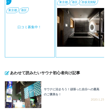
パ
東京都
港区
赤坂見附駅
東京都
港区
口コミ募集中！
あわせて読みたいサウナ初心者向け記事
サウナに泊まろう！頑張った自分への最高
のご褒美を！
2020.1.25