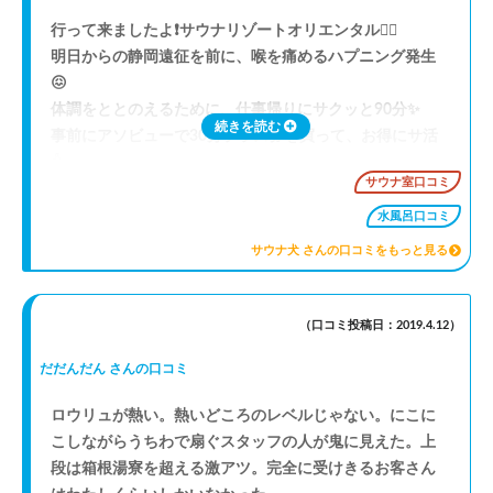
細かいが、飲料水も、脱衣所とサウナ横に設置されてい
行って来ましたよ❗サウナリゾートオリエンタル🧖‍♂️
るのはポイント高い。
明日からの静岡遠征を前に、喉を痛めるハプニング発生
😖
一度、休日出勤のタイミングで土曜日の19時ごろに行っ
体調をととのえるために、仕事帰りにサクッと90分✨
たが、サウナはスタンディングが出るほど激コミだっ
続きを読む
事前にアソビューで30分プラス券を買って、お得にサ活
た。
👍
出入りの回数も増えるので、サウナの温度も90度まで下
サウナ室口コミ
がってしまっていた。
まずは身体を清めて、念願のサ室へ💨
水風呂口コミ
あれ❓あれ❓😲サ室が熱くない⁉️
サウナ犬 さんの口コミをもっと見る
しかしその時ちょうどロウリュウのタイミングだったの
やはり体調が悪い💦
で受けてみると、熱波師さんが笑いながらアロマ水をか
ただ12分しっかり入ったら、しっかり発汗🤩
けるかける。
（口コミ投稿日：2019.4.12）
湿度が上がり続け、全身が火傷しているのではないかと
そして水風呂へ💨
感じる拷問部屋に。
だだんだん さんの口コミ
ちゃんと気持ち良い😍
結局恥ずかしながら耐えきれず、仰がれる前から私は退
ロウリュが熱い。熱いどころのレベルじゃない。にこに
サクッと3セットを極めました😉
室。
こしながらうちわで扇ぐスタッフの人が鬼に見えた。上
水風呂は10℃と15℃があり、大きくない浴室に充実のバ
段は箱根湯寮を超える激アツ。完全に受けきるお客さん
リエーション👍
その後サウナ玄人達は10分ほど耐えて、シングルへ。