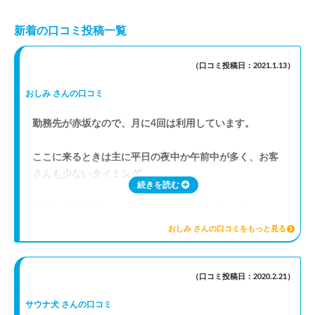
新着の口コミ投稿一覧
（口コミ投稿日：2021.1.13）
おしみ さんの口コミ
勤務先が赤坂なので、月に4回は利用しています。
ここに来るときは主に平日の夜中か午前中が多く、お客
さんも少ないタイミング。
続きを読む
温度が110度超えのサウナなので、体は一気に温まる。
おしみ さんの口コミをもっと見る
水風呂が2つあり、1つは15度、1つは10度（日によって
は9度台とシングルになる時も）。
（口コミ投稿日：2020.2.21）
整いスポットも狭いが用意されているので、文句はな
サウナ犬 さんの口コミ
し。