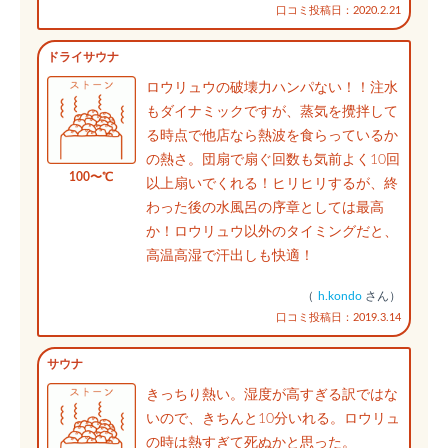
口コミ投稿日：2020.2.21
ドライサウナ
ロウリュウの破壊力ハンパない！！注水
もダイナミックですが、蒸気を攪拌して
る時点で他店なら熱波を食らっているか
の熱さ。団扇で扇ぐ回数も気前よく10回
100〜℃
以上扇いでくれる！ヒリヒリするが、終
わった後の水風呂の序章としては最高
か！ロウリュウ以外のタイミングだと、
高温高湿で汗出しも快適！
（
h.kondo
さん）
口コミ投稿日：2019.3.14
サウナ
きっちり熱い。湿度が高すぎる訳ではな
いので、きちんと10分いれる。ロウリュ
の時は熱すぎて死ぬかと思った。