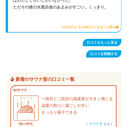
はわたしくらいしかいなかった。
サ室～シャワー～水風呂～ととのい椅子の動線も良い✨
行きつくところまで行っちゃってるなと思いました。
ただその後の水風呂後のあまみがすごい。くっきり。
次はゆっくり来ようと思います😆
経費で落とせるので、今後も通い続けます。
帰りにサ飯でラーメンを食べて、涼しい風を浴びながら
だだんだん さんの口コミをもっと見る
永田町までブラブラ🍃
身体も軽く、体調も回復してました😁
口コミをもっと見る
口コミを投稿する
新着のサウナ室の口コミ一覧
ikiサウナ
一段目と二段目の温度差が大きく感じる
温度の割りに過ごしやすい
きっちり発汗できる
（
サウナ犬
さん）
90〜99℃