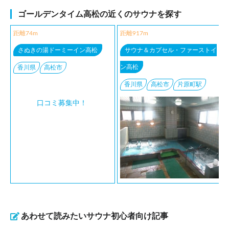
ゴールデンタイム高松の近くのサウナを探す
距離74m
距離917m
さぬきの湯ドーミーイン高松
サウナ＆カプセル・ファーストイ
ン高松
香川県
高松市
香川県
高松市
片原町駅
口コミ募集中！
あわせて読みたいサウナ初心者向け記事