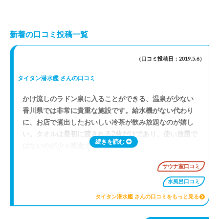
新着の口コミ投稿一覧
（口コミ投稿日：2019.5.6）
タイタン潜水艦 さんの口コミ
かけ流しのラドン泉に入ることができる、温泉が少ない
香川県では非常に貴重な施設です。給水機がない代わり
に、お店で煮出したおいしい冷茶が飲み放題なのが嬉し
い。タオルは最初に渡される2枚だけであり、使い放題で
続きを読む
はないのが少々残念です。
サウナ室口コミ
外気浴はベランダで高松市の駅ビルを眺めながら。夜に
はゆっくりと明滅する航空障害灯（ビル頂上の赤い灯
水風呂口コミ
火）が妖しくも幻想的な雰囲気を醸し出し、クールダウ
タイタン潜水艦 さんの口コミをもっと見る
ンタイムに彩りを与えてくれます。この瞬間こそが施設
名が謳うゴールデンタイムでしょう（※個人の感想で