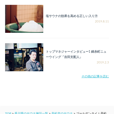
塩サウナの効果を高める正しい入り方
2019.8.11
トップマネジャーインタビュー1 錦糸町ニュ
ーウイング「吉田支配人」
2019.2.3
その他の記事を読む
TOP
>
香川県のサウナ施設一覧
>
高松市のサウナ
>
ゴールデンタイム高松