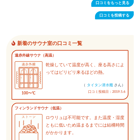
口コミをもっと見る
す）。
口コミを投稿する
新着のサウナ室の口コミ一覧
遠赤外線サウナ（高温）
乾燥していて温度が高く、座る高さによ
ってはピリピリ来るほどの熱。
（
タイタン潜水艦
さん）
口コミ投稿日：2019.5.6
100〜℃
フィンランドサウナ（低温）
ロウリュは不可能です。また温度・湿度
ともに低いため温まるまでには結構時間
がかかります。