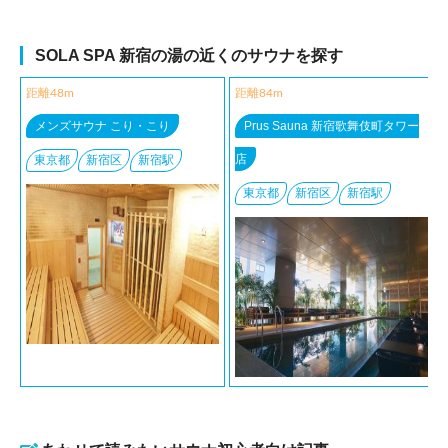
SOLA SPA 新宿の湯の近くのサウナを探す
距離48m
距離84m
メンズサウナ こり・こり
Prus Sauna 新宿歌舞伎町タワー
店
東京都
新宿区
新宿駅
東京都
新宿区
新宿駅