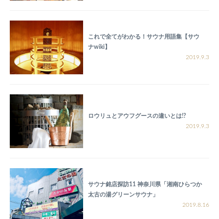
これで全てがわかる！サウナ用語集【サウ
ナwiki】
2019.9.3
ロウリュとアウフグースの違いとは!?
2019.9.3
サウナ銘店探訪11 神奈川県「湘南ひらつか
太古の湯グリーンサウナ」
2019.8.16