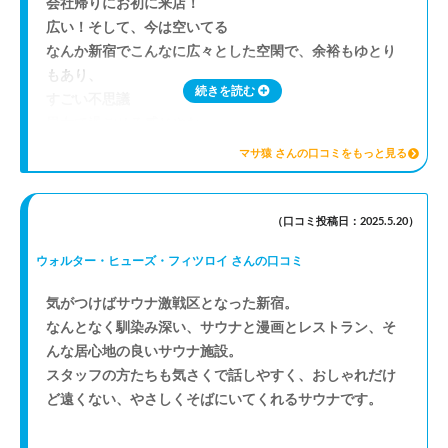
会社帰りにお初に来店！
広い！そして、今は空いてる
なんか新宿でこんなに広々とした空閑で、余裕もゆとり
もあり、
続きを読む
すごい不思議
男女で過ごせる感じやな
これ、間違い起きないんかな（笑）
マサ猿 さんの口コミをもっと見る
腹を満たしたので、さてこのあとサウナへ
サウナの感想は、後でこのサウナを一言で表現するなら
的なので投稿したきます
（口コミ投稿日：2025.5.20）
ウォルター・ヒューズ・フィツロイ さんの口コミ
気がつけばサウナ激戦区となった新宿。
なんとなく馴染み深い、サウナと漫画とレストラン、そ
んな居心地の良いサウナ施設。
スタッフの方たちも気さくで話しやすく、おしゃれだけ
ど遠くない、やさしくそばにいてくれるサウナです。