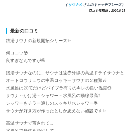
（
サウナ犬
さんのキャッチフレーズ）
口コミ投稿日：2020.8.23
最新の口コミ
銭湯サウナの新規開拓シリーズ✨
何ココッ😳
良すぎなんですが🤩
銭湯サウナなのに、サウナは遠赤外線の高温ドライサウナと
オートロウリュウの中温ロッキーサウナの２種類🎶
水風呂は20℃だけどバイブラ有りのキレの良い温度💞
サウナ～かけ湯～シャワー～水風呂の動線最高⤴️
シャワーもチラー通しのスッキリ水シャワー🌟
サウナが好き方が作ったとしか思えない施設です✨
高温サウナで蒸されて…
水風呂で身体を冷やして…