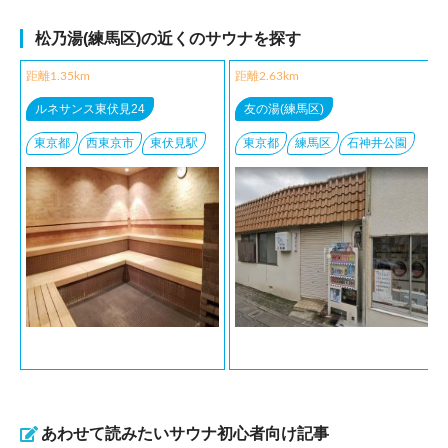
松乃湯(練馬区)の近くのサウナを探す
距離1.35km
距離2.63km
ルネサンス東伏見24
友の湯(練馬区)
東京都
西東京市
東伏見駅
東京都
練馬区
石神井公園
あわせて読みたいサウナ初心者向け記事