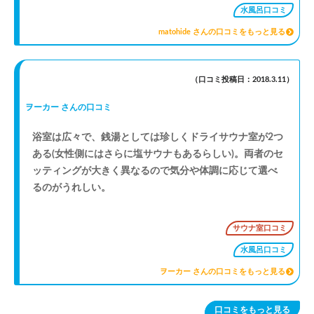
サウナ２時間の制限が無ければ終わらない😅
水風呂口コミ
matohide さんの口コミをもっと見る
最後は炭酸泉でゆったりして、熱湯でほっこりして、水
シャワーですっきりしてフィニッシュ✨
（口コミ投稿日：2018.3.11）
今まで近所を通っていたのに、こんな良い銭湯があるな
んて知らなかったぁ😅
ヲーカー さんの口コミ
これはハマります💞
浴室は広々で、銭湯としては珍しくドライサウナ室が2つ
ある(女性側にはさらに塩サウナもあるらしい)。両者のセ
ッティングが大きく異なるので気分や体調に応じて選べ
るのがうれしい。
サウナ室口コミ
水風呂口コミ
ヲーカー さんの口コミをもっと見る
口コミをもっと見る