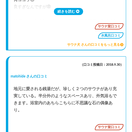
良すぎなんですが🤩
続きを読む
銭湯サウナなのに、サウナは遠赤外線の高温ドライサウ
サウナ室口コミ
ナとオートロウリュウの中温ロッキーサウナの２種類🎶
水風呂は20℃だけどバイブラ有りのキレの良い温度💞
水風呂口コミ
サウナ～かけ湯～シャワー～水風呂の動線最高⤴️
サウナ犬 さんの口コミをもっと見る
シャワーもチラー通しのスッキリ水シャワー🌟
サウナが好き方が作ったとしか思えない施設です✨
（口コミ投稿日：2018.9.30）
高温サウナで蒸されて…
matohide さんの口コミ
水風呂で身体を冷やして…
中温サウナでととのえて…
地元に愛される銭湯だが、珍しく２つのサウナがあり充
水シャワーで汗流す…
実している。半分外のようなスペースあり、外気浴もで
そして高温サウナへ…中温サウナでブースト掛かってるの
きます。浴室内のあちらこちらに不思議な石の偶像あ
で、汗ダクダク💦
り。
初めての温々冷交代浴は無限ループ♻️
何セット極めたか分からなくなりました🤣
サウナ室口コミ