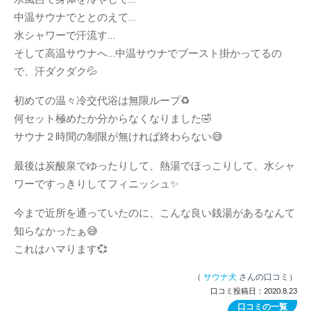
中温サウナでととのえて…
水シャワーで汗流す…
そして高温サウナへ…中温サウナでブースト掛かってるの
で、汗ダクダク💦
初めての温々冷交代浴は無限ループ♻️
何セット極めたか分からなくなりました🤣
サウナ２時間の制限が無ければ終わらない😅
最後は炭酸泉でゆったりして、熱湯でほっこりして、水シャ
ワーですっきりしてフィニッシュ✨
今まで近所を通っていたのに、こんな良い銭湯があるなんて
知らなかったぁ😅
これはハマります💞
（
サウナ犬
さんの口コミ）
口コミ投稿日：2020.8.23
口コミの一覧