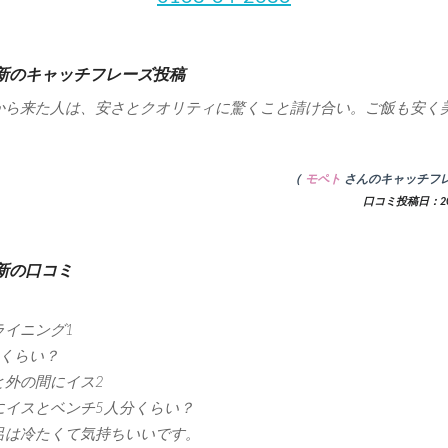
新のキャッチフレーズ投稿
から来た人は、安さとクオリティに驚くこと請け合い。ご飯も安く
（
モペト
さんのキャッチフ
口コミ投稿日：201
新の口コミ
ライニング1
5くらい？
と外の間にイス2
にイスとベンチ5人分くらい？
呂は冷たくて気持ちいいです。