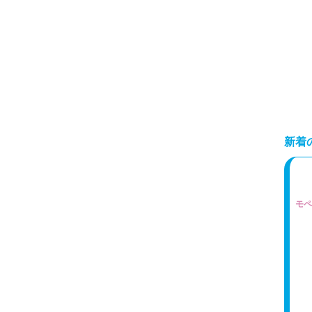
新着
モペ