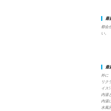
最
都会
い。
最
外に
リク
イス
内湯
内湯
水風