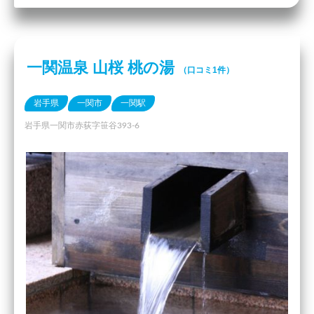
一関温泉 山桜 桃の湯
（口コミ1件）
岩手県
一関市
一関駅
岩手県一関市赤荻字笹谷393-6