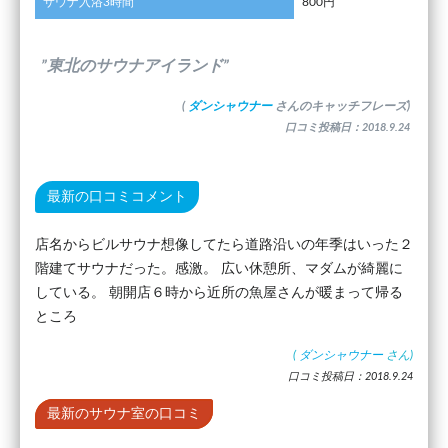
サウナ入浴3時間
800円
”東北のサウナアイランド”
(
ダンシャウナー
さんのキャッチフレーズ)
口コミ投稿日：2018.9.24
最新の口コミコメント
店名からビルサウナ想像してたら道路沿いの年季はいった２
階建てサウナだった。感激。 広い休憩所、マダムが綺麗に
している。 朝開店６時から近所の魚屋さんが暖まって帰る
ところ
(
ダンシャウナー
さん)
口コミ投稿日：2018.9.24
最新のサウナ室の口コミ