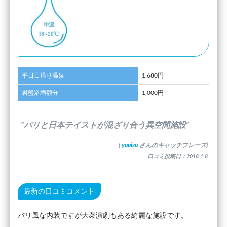
平日日帰り温泉
1,680円
岩盤浴増額分
1,000円
”バリと日本テイストが混ざり合う異空間施設”
(
yuuizu
さんのキャッチフレーズ)
口コミ投稿日：2018.1.8
最新の口コミコメント
バリ風な内装ですが大衆演劇もある綺麗な施設です。