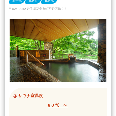
岩手県
花巻市
花巻駅
〒025-0252 岩手県花巻市鉛西鉛西鉛２３
サウナ室温度
80℃ 〜