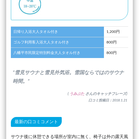
日帰り入浴大人タオル付き
1,200円
ゴルフ利用客入浴大人タオル付き
800円
八幡平市民限定特別料金大人タオル付き
800円
”雪見サウナと雪見外気浴。雪国ならではのサウナ
時間。”
(
うみぶた
さんのキャッチフレーズ)
口コミ投稿日：2018.1.21
最新の口コミコメント
サウナ後に休憩できる場所が室内に無く、椅子は外の露天風