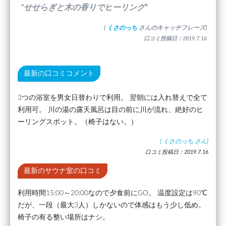
”せせらぎと木の香りでヒーリング”
(
くさのっち
さんのキャッチフレーズ)
口コミ投稿日：2019.7.16
最新の口コミコメント
3つの浴室を男女日替わりで利用。 翌朝には入れ替えで全て
利用可。 川の湯の露天風呂は目の前に川が流れ、絶好のヒ
ーリングスポット。（椅子はない。）
(
くさのっち
さん)
口コミ投稿日：2019.7.16
最新のサウナ室の口コミ
利用時間15:00～20:00なので夕食前にGO。 温度設定は90℃
だが、一段（最大3人）しかないので体感はもう少し低め。
椅子の有る整い場所はナシ。