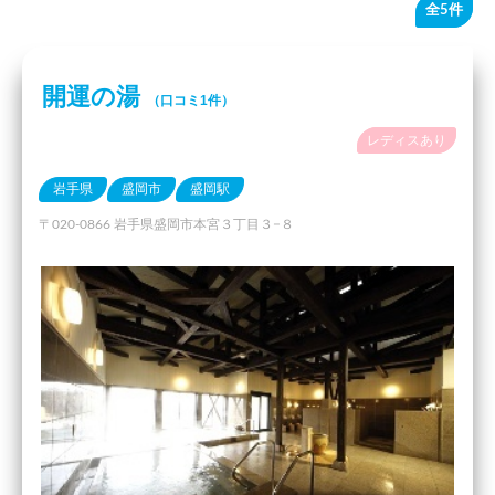
全5件
開運の湯
（口コミ1件）
レディスあり
岩手県
盛岡市
盛岡駅
〒020-0866 岩手県盛岡市本宮３丁目３−８