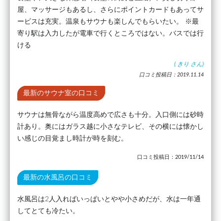
屋、マッサージもあるし、さらにポイントカードもあってサ
ービスは充実。温泉もサウナも楽しんでもらいたい。 ※最
寄り駅は入力したが電車で行くところではない。バスでは行
ける
(
きり
さん)
口コミ投稿日：2019.11.14
最新のサウナ室の口コミ
サウナは無骨ながら温度高めで広さも十分。入口側には砂時
計あり。奥にはガラス越に小さなテレビ、その横には懐かし
い感じの目覚まし時計が時を刻む。
口コミ投稿日：2019/11/14
最新の水風呂の口コミ
水風呂は2人入ればいっぱいとやや小さめだが、水は一年通
してとても冷たい。