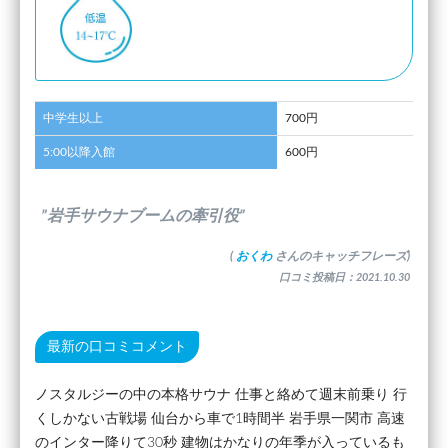
中学生以上
700円
5:00以降入館
600円
”岩手サウナブームの牽引役”
(
おくわ
さんのキャッチフレーズ)
口コミ投稿日：2021.10.30
最新の口コミコメント
ノスタルジーの中の本格サウナ 仕事と絡めて週末前乗り 行
くしかない古戦場 仙台から車で1時間半 岩手県一関市 高速
のインター降りて30秒 建物はかなりの年季が入っているも