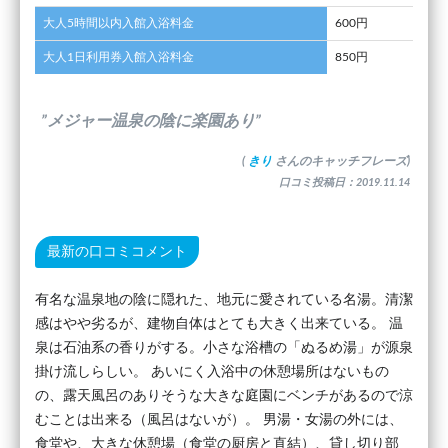
大人5時間以内入館入浴料金
600円
大人1日利用券入館入浴料金
850円
”メジャー温泉の陰に楽園あり”
(
きり
さんのキャッチフレーズ)
口コミ投稿日：2019.11.14
最新の口コミコメント
有名な温泉地の陰に隠れた、地元に愛されている名湯。清潔
感はやや劣るが、建物自体はとても大きく出来ている。 温
泉は石油系の香りがする。小さな浴槽の「ぬるめ湯」が源泉
掛け流しらしい。 あいにく入浴中の休憩場所はないもの
の、露天風呂のありそうな大きな庭園にベンチがあるので涼
むことは出来る（風呂はないが）。 男湯・女湯の外には、
食堂や、大きな休憩場（食堂の厨房と直結）、貸し切り部