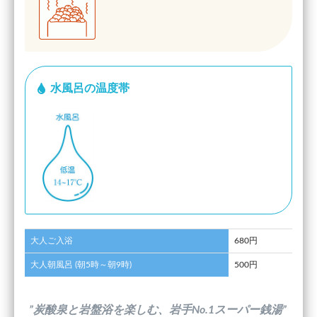
水風呂の温度帯
大人ご入浴
680円
大人朝風呂 (朝5時～朝9時)
500円
”炭酸泉と岩盤浴を楽しむ、岩手No.1スーパー銭湯”