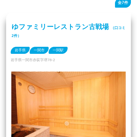
全7件
ゆファミリーレストラン古戦場
（口コミ
2件）
岩手県
一関市
一関駅
岩手県一関市赤荻字堺78-2