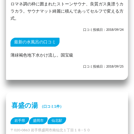
ロマネ調の枠に囲まれたストーンサウナ、良質ガス臭漂うカ
ラカラ。サウナマット綺麗に積んであってセルフで変える方
式。
口コミ投稿日：2018/09/24
最新の水風呂の口コミ
薄緑褐色地下水かけ流し。国宝級
口コミ投稿日：2018/09/25
喜盛の湯
（口コミ1件）
岩手県
盛岡市
仙北駅
〒020-0863 岩手県盛岡市南仙北１丁目１８−５０