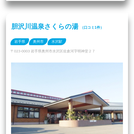
胆沢川温泉さくらの湯
（口コミ1件）
岩手県
奥州市
水沢駅
〒023-0003 岩手県奥州市水沢区佐倉河字明神堂２７