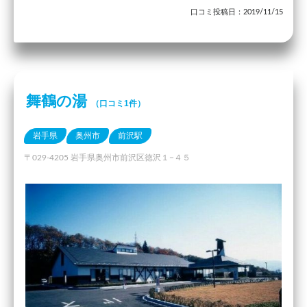
口コミ投稿日：2019/11/15
舞鶴の湯
（口コミ1件）
岩手県
奥州市
前沢駅
〒029-4205 岩手県奥州市前沢区徳沢１−４５