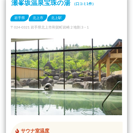
瀬峯坂温泉宝珠の湯
（口コミ1件）
岩手県
北上市
北上駅
〒024-0321 岩手県北上市和賀町岩崎２地割３−１
サウナ室温度