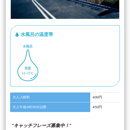
水風呂の温度帯
大人入館料
600円
大人午後6時30分以降
450円
キャッチフレーズ募集中！