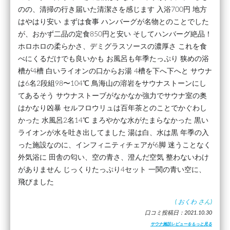
のの、清掃の行き届いた清潔さを感じます 入浴700円 地方
はやはり安い まずは食事 ハンバーグが名物とのことでした
が、おかず二品の定食850円と安い そしてハンバーグ絶品！
ホロホロの柔らかさ、デミグラスソースの濃厚さ これを食
べにくるだけでも良いかも お風呂も年季たっぷり 狭めの浴
槽が4槽 白いライオンの口からお湯 4槽を下へ下へと サウナ
は6名2段組98〜104℃ 鳥海山の溶岩をサウナストーンにし
てあるそう サウナストーブがなかなか強力でサウナ室の奥
はかなり凶暴 セルフロウリュは百年茶とのことでかぐわし
かった 水風呂2名14℃ まろやかな水がたまらなかった 黒い
ライオンが水を吐き出してました 湯は白、水は黒 年季の入
った施設なのに、インフィニティチェアが6脚 迷うことなく
外気浴に 田舎の匂い、空の青さ、澄んだ空気 整わないわけ
がありません じっくりたっぷり4セット 一関の青い空に、
飛びました
(
おくわ
さん)
口コミ投稿日：2021.10.30
サウナ施設レビューをもっと見る