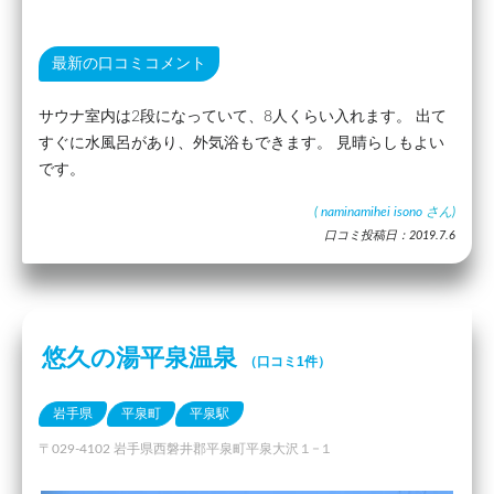
最新の口コミコメント
サウナ室内は2段になっていて、8人くらい入れます。 出て
すぐに水風呂があり、外気浴もできます。 見晴らしもよい
です。
(
naminamihei isono
さん)
口コミ投稿日：2019.7.6
悠久の湯平泉温泉
（口コミ1件）
岩手県
平泉町
平泉駅
〒029-4102 岩手県西磐井郡平泉町平泉大沢１−１