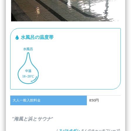
水風呂の温度帯
大人一般入館料金
850円
”海風と浜とサウナ”
(
スパルタダシ
さんのキャッチフレーズ)