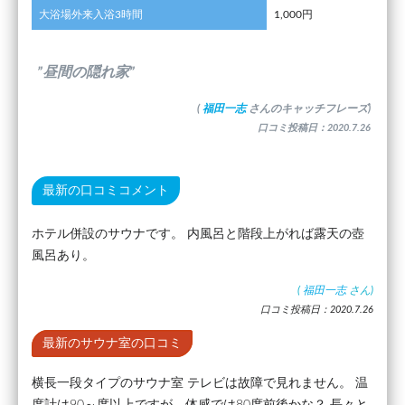
大浴場外来入浴3時間
1,000円
”昼間の隠れ家”
(
福田一志
さんのキャッチフレーズ)
口コミ投稿日：2020.7.26
最新の口コミコメント
ホテル併設のサウナです。 内風呂と階段上がれば露天の壺
風呂あり。
(
福田一志
さん)
口コミ投稿日：2020.7.26
最新のサウナ室の口コミ
横長一段タイプのサウナ室 テレビは故障で見れません。 温
度計は90～度以上ですが、体感では80度前後かな？ 長々と