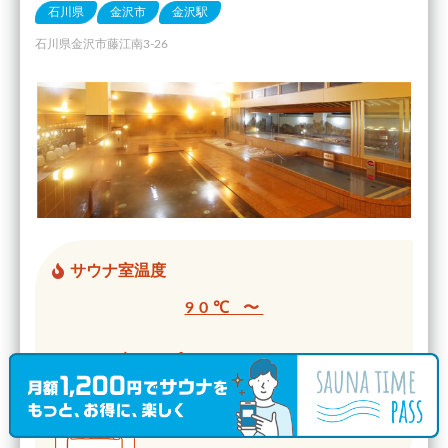
石川県
金沢市
金沢駅
石川県金沢市藤江南3-26
サウナ室温度
90℃ 〜
サウナ室タイプ