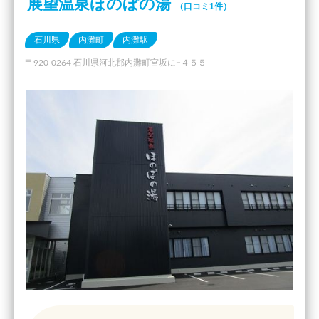
展望温泉ほのぼの湯
（口コミ1件）
石川県
内灘町
内灘駅
〒920-0264 石川県河北郡内灘町宮坂に−４５５