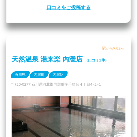
口コミをご投稿する
駅から9.82km
天然温泉 湯来楽 内灘店
（口コミ1件）
石川県
内灘町
内灘駅
〒920-0277 石川県河北郡内灘町字千鳥台４丁目4−2−1