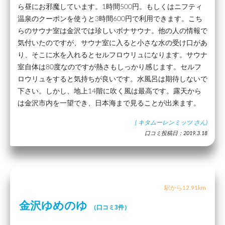
ら昼にお邪魔しています。1時間500円。もしくはニフティ
温泉のクーポンを使うと3時間600円で利用できます。こち
らのサウナ室は金沢では珍しいボナサウナ。他の人の情報で
気付いたのですが、サウナ室に入ると小さな水の受け口があ
り、そこに水を入れるとセルフロウリュになります。サウナ
室自体は80度なのですが熱さもしっかり感じます。セルフ
ロウリュをすると気持ちが良いです。水風呂は期待しないで
下さい。しかし、地上14階に吹く風は最高です。露天から
は金沢市内を一望でき、日本海まで見ることが出来ます。
(
キタムーレンミッツ
さん)
口コミ投稿日：2019.3.18
駅から12.91km
金沢ゆめのゆ
（口コミ3件）