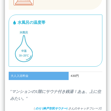
水風呂の温度帯
大人入浴料金
430円
”マンションの1階にサウナ付き銭湯！あぁ、上に住
みたい。”
(
のり (神戸市民サウナー)
さんのキャッチフレーズ)