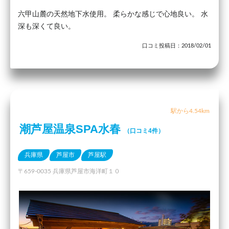
六甲山麓の天然地下水使用。 柔らかな感じで心地良い。 水
深も深くて良い。
口コミ投稿日：2018/02/01
駅から4.54km
潮芦屋温泉SPA水春
（口コミ4件）
兵庫県
芦屋市
芦屋駅
〒659-0035 兵庫県芦屋市海洋町１０