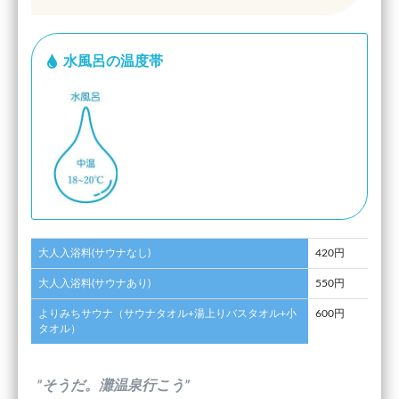
水風呂の温度帯
大人入浴料(サウナなし)
420円
大人入浴料(サウナあり)
550円
よりみちサウナ（サウナタオル+湯上りバスタオル+小
600円
タオル）
”そうだ。灘温泉行こう”