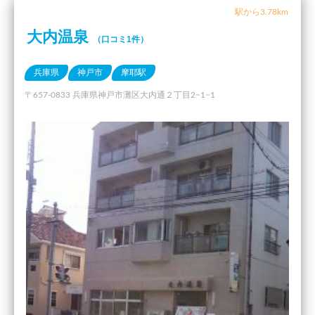
駅から3.78km
大内温泉
（口コミ1件）
兵庫県
神戸市
摩耶駅
〒657-0833 兵庫県神戸市灘区大内通２丁目2−1−1