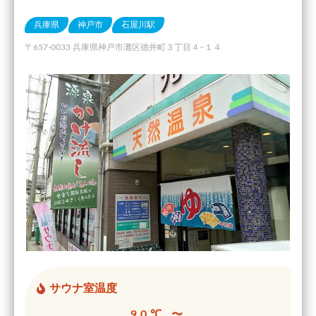
兵庫県
神戸市
石屋川駅
〒657-0033 兵庫県神戸市灘区徳井町３丁目４−１４
サウナ室温度
90℃ 〜