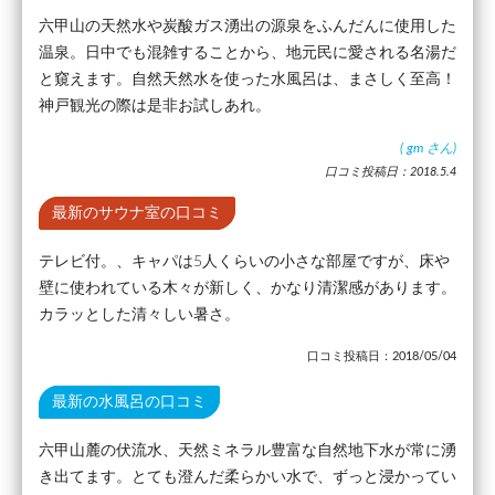
六甲山の天然水や炭酸ガス湧出の源泉をふんだんに使用した
温泉。日中でも混雑することから、地元民に愛される名湯だ
と窺えます。自然天然水を使った水風呂は、まさしく至高！
神戸観光の際は是非お試しあれ。
(
gm
さん)
口コミ投稿日：2018.5.4
最新のサウナ室の口コミ
テレビ付。、キャパは5人くらいの小さな部屋ですが、床や
壁に使われている木々が新しく、かなり清潔感があります。
カラッとした清々しい暑さ。
口コミ投稿日：2018/05/04
最新の水風呂の口コミ
六甲山麓の伏流水、天然ミネラル豊富な自然地下水が常に湧
き出てます。とても澄んだ柔らかい水で、ずっと浸かってい