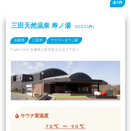
全3件
三田天然温泉 寿ノ湯
（口コミ1件）
兵庫県
三田市
フラワータウン駅
〒669-1547 兵庫県三田市富士が丘５丁目２
サウナ室温度
70℃ 〜 90℃