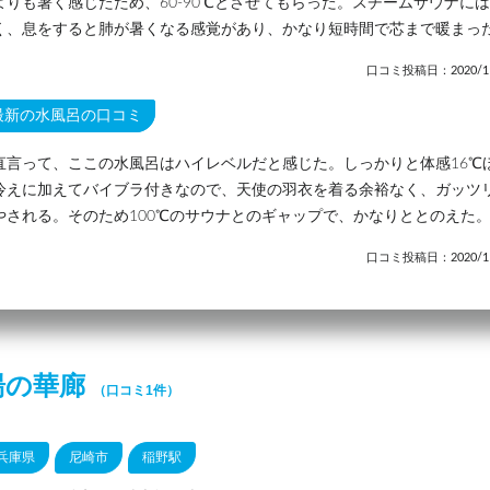
よりも暑く感じたため、60-90℃とさせてもらった。スチームサウナに
く、息をすると肺が暑くなる感覚があり、かなり短時間で芯まで暖まっ
口コミ投稿日：2020/11
最新の水風呂の口コミ
直言って、ここの水風呂はハイレベルだと感じた。しっかりと体感16℃
冷えに加えてバイブラ付きなので、天使の羽衣を着る余裕なく、ガッツ
やされる。そのため100℃のサウナとのギャップで、かなりととのえた
口コミ投稿日：2020/11
湯の華廊
（口コミ1件）
兵庫県
尼崎市
稲野駅