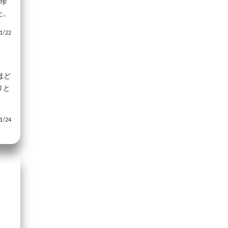
は珍
た。
/22
ほど
リと
。
/24