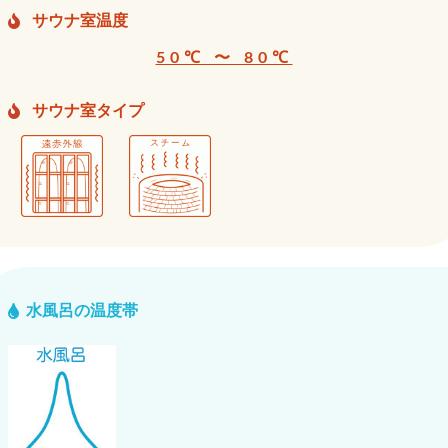
サウナ室温度
50℃ 〜 80℃
サウナ室タイプ
水風呂の温度帯