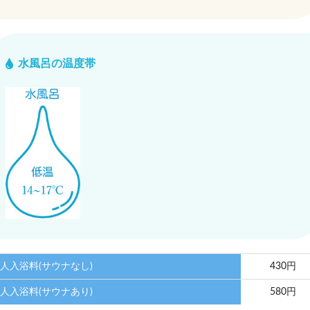
水風呂の温度帯
人入浴料(サウナなし)
430円
人入浴料(サウナあり)
580円