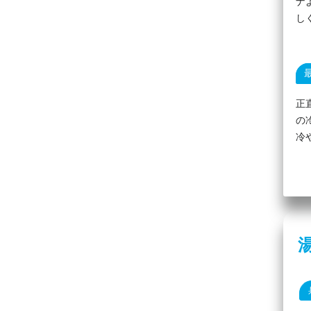
ナ
し
正
の
冷