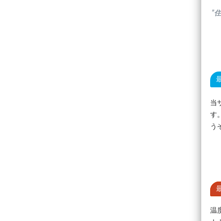
”
当
す
う
温