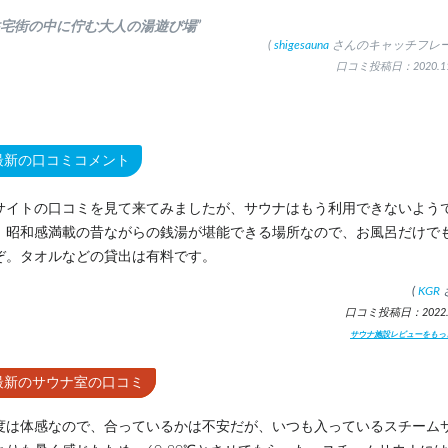
住宅街の中に佇む大人の湯遊び場”
(
shigesauna
さんのキャッチフレー
口コミ投稿日：2020.11
最新の口コミコメント
サイトの口コミを見て来てみましたが、サウナはもう利用できないよう
。昭和感満載の昔ながらの銭湯が堪能できる場所なので、お風呂だけで
ぞ。タオルなどの貸出は有料です。
(
KGR
口コミ投稿日：2022.5
サウナ施設レビューをもっ
最新のサウナ室の口コミ
度は体感なので、合っているかは不安だが、いつも入っているスチーム