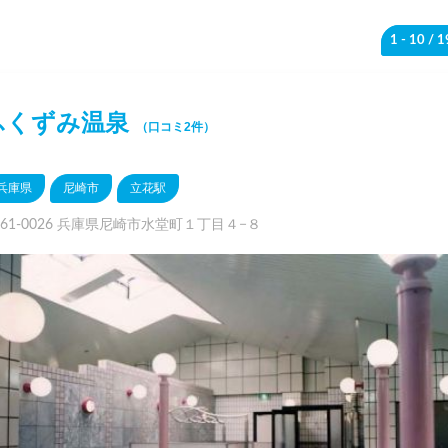
1 - 10
/ 
ふくずみ温泉
（口コミ2件）
兵庫県
尼崎市
立花駅
661-0026 兵庫県尼崎市水堂町１丁目４−８