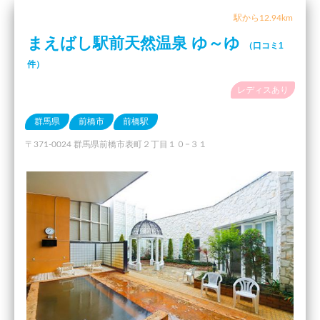
駅から12.94km
まえばし駅前天然温泉 ゆ～ゆ
（口コミ1
件）
レディスあり
群馬県
前橋市
前橋駅
〒371-0024 群馬県前橋市表町２丁目１０−３１