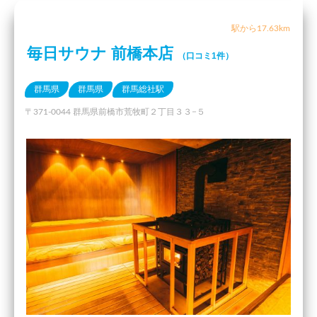
駅から17.63km
毎日サウナ 前橋本店
（口コミ1件）
群馬県
群馬県
群馬総社駅
〒371-0044 群馬県前橋市荒牧町２丁目３３−５