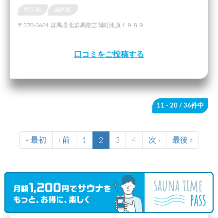
群馬県
吉岡町
〒370-3601 群馬県北群馬郡吉岡町漆原１９８９
口コミをご投稿する
11 - 20
/ 36件中
« 最初
‹ 前
1
2
3
4
次 ›
最後 »
21 - 30
/ 36件中