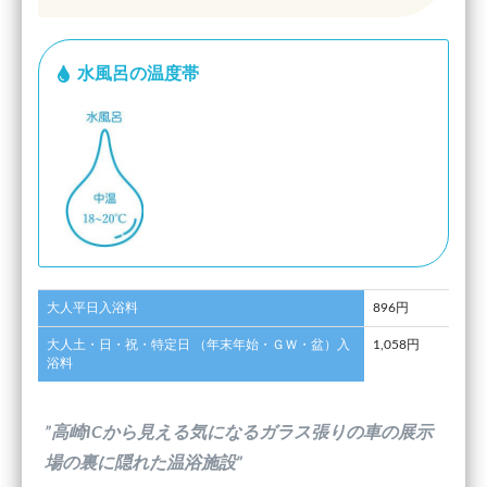
水風呂の温度帯
大人平日入浴料
896円
大人土・日・祝・特定日 （年末年始・ＧＷ・盆）入
1,058円
浴料
”高崎ICから見える気になるガラス張りの車の展示
場の裏に隠れた温浴施設”