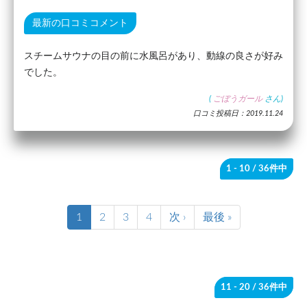
最新の口コミコメント
スチームサウナの目の前に水風呂があり、動線の良さが好み
でした。
(
ごぼうガール
さん)
口コミ投稿日：2019.11.24
1 - 10
/ 36件中
1
2
3
4
次 ›
最後 »
11 - 20
/ 36件中