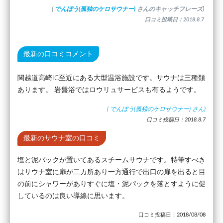
(
でんぼう(孤独のケロサウナー)
さんのキャッチフレーズ)
口コミ投稿日：2018.8.7
最新の口コミコメント
関越道高崎IC至近にある大型温浴施設です。サウナは三種類
あります。 岩盤浴ではロウリュサービスも有るようです。
(
でんぼう(孤独のケロサウナー)
さん)
口コミ投稿日：2018.8.7
最新のサウナ室の口コミ
塩と泥パックが置いてあるスチームサウナです。特筆すべき
はサウナ室に扉が二カ所あり一方通行で出口の扉を出ると目
の前にシャワーがありすぐに塩・泥パックを落とすように促
しているのは良い導線に思います。
口コミ投稿日：2018/08/08