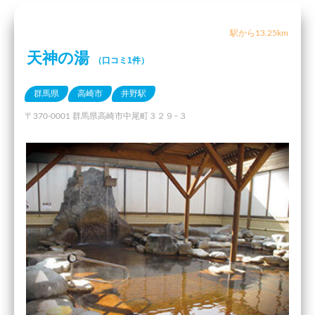
駅から13.25km
天神の湯
（口コミ1件）
群馬県
高崎市
井野駅
〒370-0001 群馬県高崎市中尾町３２９−３