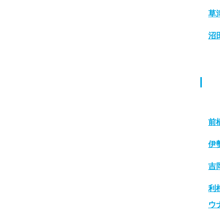
草
沼
前
伊
吉
利
ウ