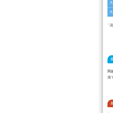
大
大
”
関
浴