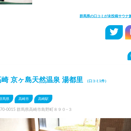
群馬県の口コミが未投稿サウナ
高崎 京ヶ島天然温泉 湯都里
（口コミ1件）
群馬県
高崎市
高崎駅
370-0015 群馬県高崎市島野町８９０−３