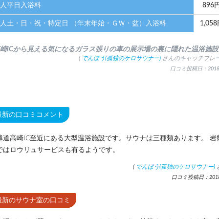
人平日入浴料
896
人土・日・祝・特定日 （年末年始・ＧＷ・盆）入浴料
1,05
高崎ICから見える気になるガラス張りの車の展示場の裏に隠れた温浴施設
(
でんぼう(孤独のケロサウナー)
さんのキャッチフレー
口コミ投稿日：2018.
最新の口コミコメント
越道高崎IC至近にある大型温浴施設です。サウナは三種類あります。 岩
ではロウリュサービスも有るようです。
(
でんぼう(孤独のケロサウナー)
口コミ投稿日：2018.
最新のサウナ室の口コミ