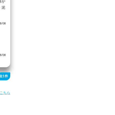
扉が
・泥
/08
/08
全1件
こちら