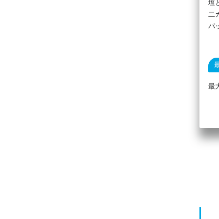
塩
二
パ
最