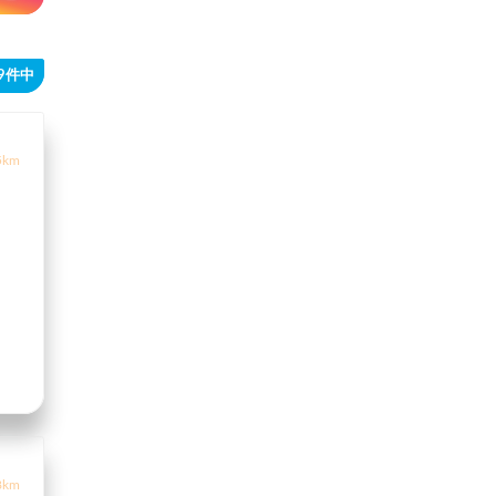
49件中
5km
8km