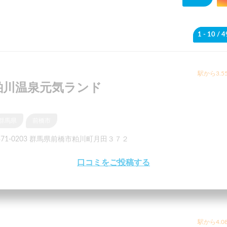
1 - 10
/ 
駅から3.5
粕川温泉元気ランド
群馬県
前橋市
371-0203 群馬県前橋市粕川町月田３７２
口コミをご投稿する
駅から4.0