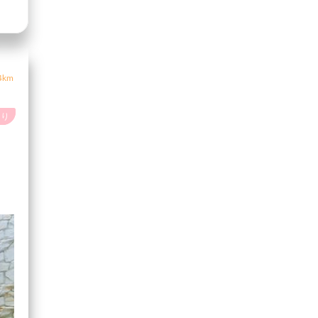
4km
あり