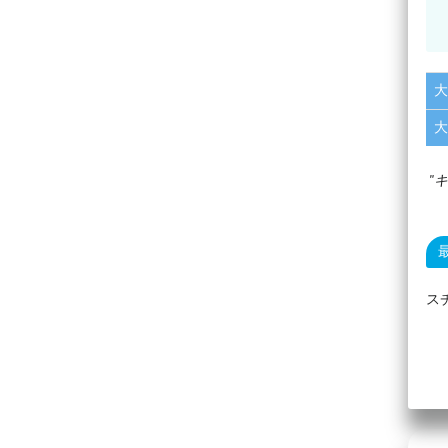
大
大
キ
ス