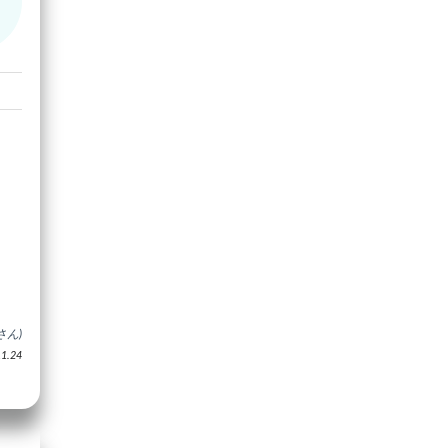
さん)
.24