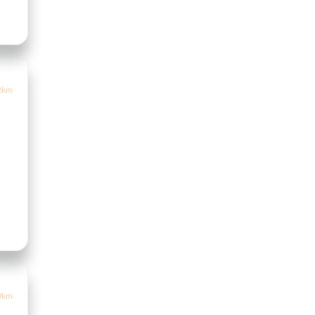
2km
0km