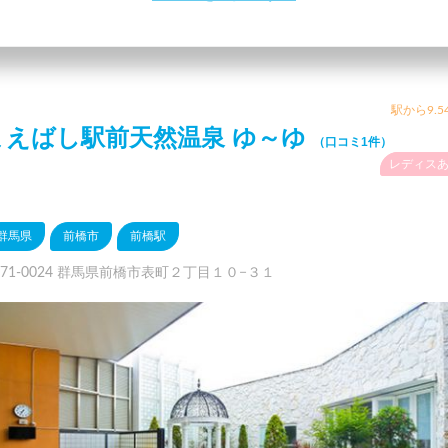
駅から9.5
まえばし駅前天然温泉 ゆ～ゆ
（口コミ1件）
レディス
群馬県
前橋市
前橋駅
371-0024 群馬県前橋市表町２丁目１０−３１