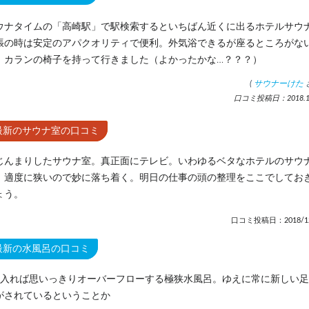
ウナタイムの「高崎駅」で駅検索するといちばん近くに出るホテルサウ
張の時は安定のアパクオリティで便利。外気浴できるが座るところがな
、カランの椅子を持って行きました（よかったかな…？？？）
(
サウナーけた
口コミ投稿日：2018.12
最新のサウナ室の口コミ
じんまりしたサウナ室。真正面にテレビ。いわゆるベタなホテルのサウ
。適度に狭いので妙に落ち着く。明日の仕事の頭の整理をここでしてお
ょう。
口コミ投稿日：2018/12
最新の水風呂の口コミ
人入れば思いっきりオーバーフローする極狭水風呂。ゆえに常に新しい
がされているということか