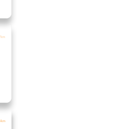
7km
5km