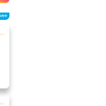
34件中
6km
9km