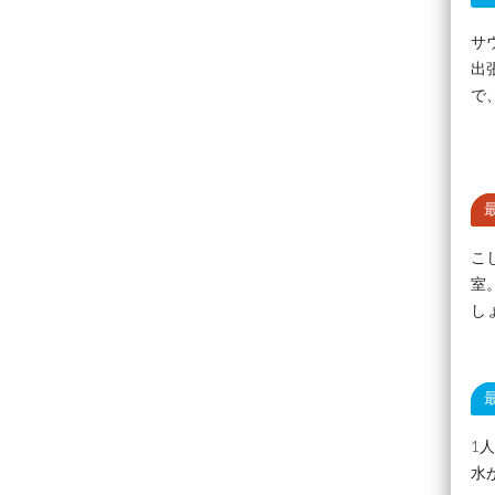
サ
出
で
こ
室
し
1
水