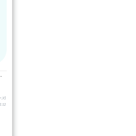
-
ズ)
.12