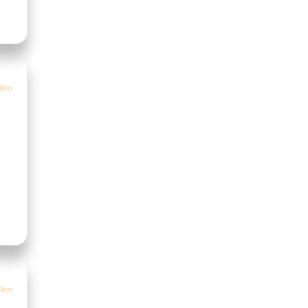
0km
4km