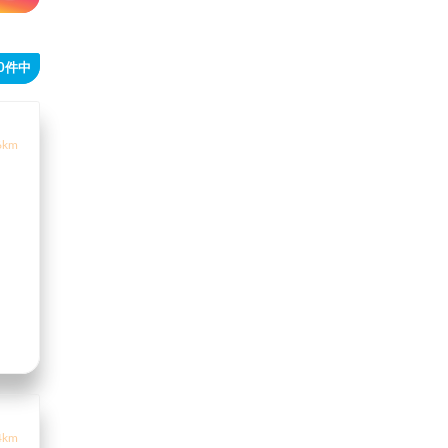
40件中
6km
4km