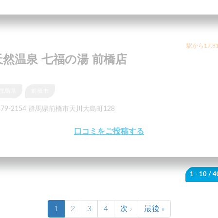
駅から17.8
天然温泉 七福の湯 前橋店
群馬県
前橋市
379-2154 群馬県前橋市天川大島町128
口コミをご投稿する
1 - 10
/ 
1
2
3
4
次 ›
最後 »