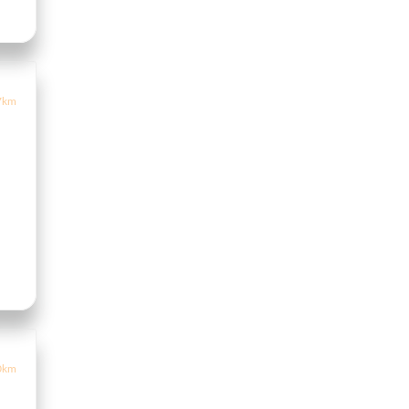
7km
0km