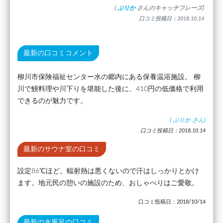
(
ぷりか
さんのキャッチフレーズ)
口コミ投稿日：2018.10.14
最新の口コミコメント
柳川市保険福祉センター水の郷内にある保養温浴施設。 柳
川で鰻料理や川下りを堪能した後に、410円の低価格で利用
できるのが魅力です。
(
ぷりか
さん)
口コミ投稿日：2018.10.14
最新のサウナ室の口コミ
設定86℃ほど。輻射熱は悪くないので汗はしっかりとかけ
ます。地元民の憩いの施設のため、おしゃべりはご愛敬。
口コミ投稿日：2018/10/14
最新の水風呂の口コミ