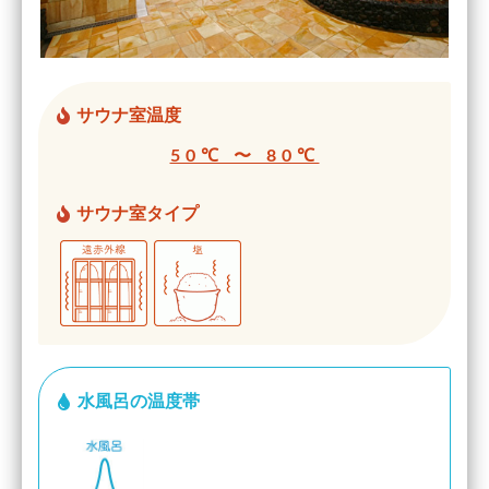
サウナ室温度
50℃ 〜 80℃
サウナ室タイプ
水風呂の温度帯