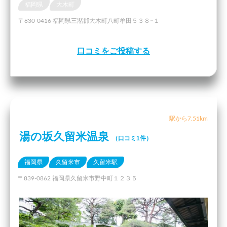
福岡県
大木町
〒830-0416 福岡県三潴郡大木町八町牟田５３８−１
口コミをご投稿する
駅から7.51km
湯の坂久留米温泉
（口コミ1件）
福岡県
久留米市
久留米駅
〒839-0862 福岡県久留米市野中町１２３５