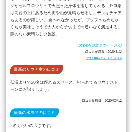
グがセルフロウリュで火照った身体を癒してくれる。外気浴
は高台の上にあるため街や山が見晴らせるし、デッキチェア
もあるのが嬉しい。 食べれなかったが、ブッフェもめちゃ
くちゃ美味しそうで大人から子供まで間違いなく満足する。
隙のない素晴らしい施設。
(
DDD@転勤族サウナー
さん)
口コミ投稿日：2020.3.12
サウナ施設レビューをもっと見る
最新のサウナ室の口コミ
低湿よりで20名は座れるスペース。祀られてるサウナスト
ーンにお詣りしよう。
口コミ投稿日：2020/03/12
最新の水風呂の口コミ
3名ぐらいの広さです。