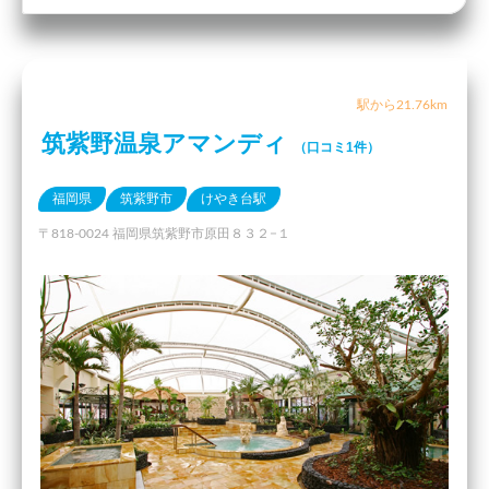
駅から21.76km
筑紫野温泉アマンディ
（口コミ1件）
福岡県
筑紫野市
けやき台駅
〒818-0024 福岡県筑紫野市原田８３２−１