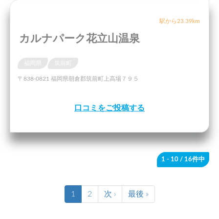
駅から23.39km
カルナパーク花立山温泉
福岡県
筑前町
〒838-0821 福岡県朝倉郡筑前町上高場７９５
口コミをご投稿する
1 - 10
/ 16件中
1
2
次 ›
最後 »