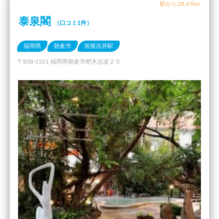
駅から28.47km
泰泉閣
（口コミ1件）
福岡県
朝倉市
筑後吉井駅
〒838-1521 福岡県朝倉市杷木志波２０