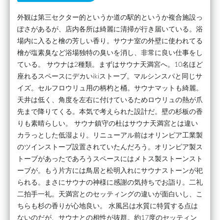
外観は第三セクター的というか道の駅的というか複合施設っ
ぽさがあるが、店内各所は綺麗に清掃が行き届いている。浴
場内に入ると檜の芳しい香り。サウナ室の外壁に使われてる
檜が塩素臭など浴場独特の臭いを消し、非常に良い仕事をし
ている。 サウナは2種類。まずはサウナ天満宮へ。10名ほど
座れるスペースにデカいikiストーブ。マルシンスパと同じサ
イズ。セルフロウリュ用の柄杓と桶。サウナマットも綺麗。
天井は低く、角度を左右に付けているためロウリュの熱が爪
先まで降りてくる。本気で考えられた設計だ。壁の杉板の香
りも素晴らしい。 サウナ鎮守の杜はサウナ天満宮とは違い
カラっとした低湿より。リニューアル前はオリンピア工業製
のツインストーブ設置されていたんだろう。オリンピア製ス
トーブがあったであろうスペースにはメトス製ストーンスト
ーブが。もう片方には鳥居と松明入れにサウナストーンが祀
られる。まさにサウナの神様に感謝の気持ちでお詣り。二礼
二拍手一礼。天満宮とのセッティングの違いが面白いし、こ
ちらも杉の香りが心地良い。 水風呂は水質に特質する点は
ないのだが、サウナとの相性が抜群。約17度のセッティン