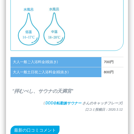
大人一般ご入浴料金(税抜き)
700円
大人一般土日祝ご入浴料金(税抜き)
800円
”拝むべし、サウナの天満宮”
(
DDD@転勤族サウナー
さんのキャッチフレーズ)
口コミ投稿日：2020.3.12
最新の口コミコメント