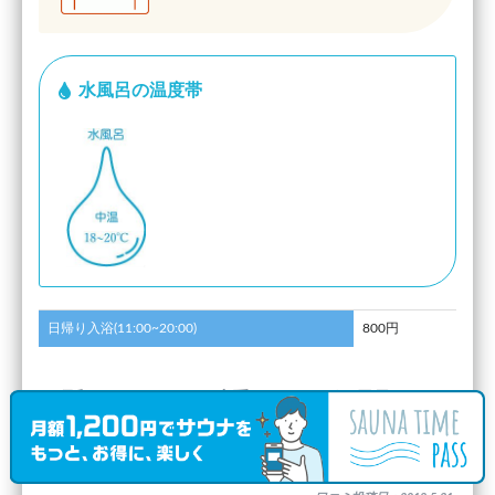
水風呂の温度帯
日帰り入浴(11:00~20:00)
800円
”昭和ノスタルジー。貴重なジャングル風呂とトル
コ風サウナ室。”
(
ぷりか
さんのキャッチフレーズ)