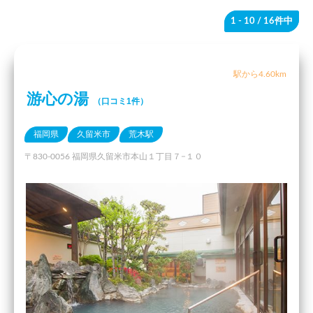
1 - 10
/ 16件中
駅から4.60km
游心の湯
（口コミ1件）
福岡県
久留米市
荒木駅
〒830-0056 福岡県久留米市本山１丁目７−１０