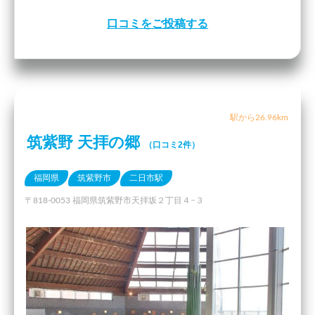
口コミをご投稿する
駅から26.96km
筑紫野 天拝の郷
（口コミ2件）
福岡県
筑紫野市
二日市駅
〒818-0053 福岡県筑紫野市天拝坂２丁目４−３