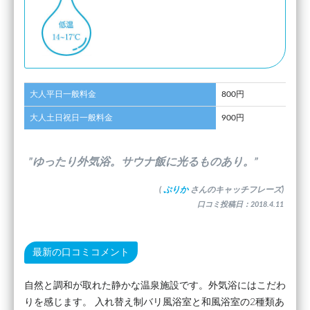
大人平日一般料金
800円
大人土日祝日一般料金
900円
”ゆったり外気浴。サウナ飯に光るものあり。”
(
ぷりか
さんのキャッチフレーズ)
口コミ投稿日：2018.4.11
最新の口コミコメント
自然と調和が取れた静かな温泉施設です。外気浴にはこだわ
りを感じます。 入れ替え制バリ風浴室と和風浴室の2種類あ