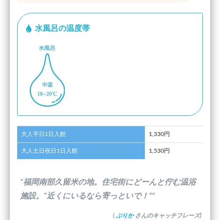
水風呂の温度帯
大人平日1日入館
1,330円
大人土日祝日1日入館
1,530円
”福岡南部久留米の地。住宅街にどーんと佇む温浴
施設。“近くにいるなら寄っといで！””
(
ぷりか
さんのキャッチフレーズ)