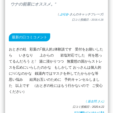
ウナの前菜にオススメ。”
(
ぷりか
さんのキャッチフレーズ)
口コミ投稿日：2018.4.28
最新の口コミコメント
おとぎの杜 彩葉の｢個人的｣体験談です 受付をお願いした
ら いきなり 上からの 岩塩対応でした 何を怒っ
てるんだろう と? 湯に浸かりつつ 無愛想の国からストレ
スを広めにいらしたのかな もしかして おっさんは個人的
にNGなのかな 銭湯内ではマスクを外してたからかな等
思い悩み 結局お互いのために 予約キャンセルしまし
た 以上です （おとぎの杜にはもう行かないので ご安心
ください）
(
過去問
さん)
口コミ投稿日：2020.6.22
サウナ施設レビューをもっと見る