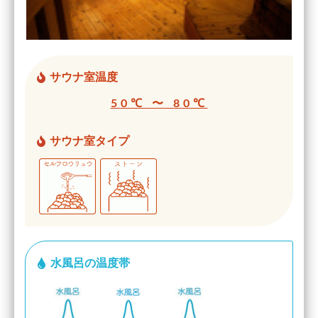
サウナ室温度
50℃ 〜 80℃
サウナ室タイプ
水風呂の温度帯