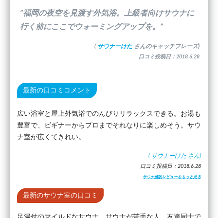
”福岡の夜空を見渡す外気浴。上級者向けサウナに
行く前にここでウォーミングアップを。”
(
サウナーけた
さんのキャッチフレーズ)
口コミ投稿日：2018.6.28
最新の口コミコメント
広い浴室と屋上外気浴でのんびりリラックスできる。お湯も
豊富で、ビギナーからプロまでそれなりに楽しめそう。サウ
ナ室が広くてきれい。
(
サウナーけた
さん)
口コミ投稿日：2018.6.28
サウナ施設レビューをもっと見る
最新のサウナ室の口コミ
足湯付のマイルドなサウナ。サウナが苦手な人、友達同士で