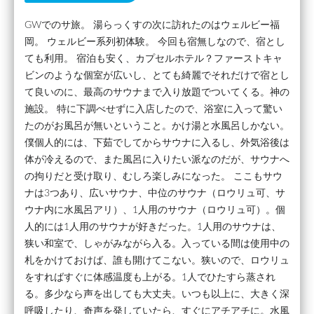
GWでのサ旅。 湯らっくすの次に訪れたのはウェルビー福
岡。 ウェルビー系列初体験。 今回も宿無しなので、宿とし
ても利用。 宿泊も安く、カプセルホテル？ファーストキャ
ビンのような個室が広いし、とても綺麗でそれだけで宿とし
て良いのに、最高のサウナまで入り放題でついてくる。神の
施設。 特に下調べせずに入店したので、浴室に入って驚い
たのがお風呂が無いということ。かけ湯と水風呂しかない。
僕個人的には、下茹でしてからサウナに入るし、外気浴後は
体が冷えるので、また風呂に入りたい派なのだが、サウナへ
の拘りだと受け取り、むしろ楽しみになった。 ここもサウ
ナは3つあり、広いサウナ、中位のサウナ（ロウリュ可、サ
ウナ内に水風呂アリ）、1人用のサウナ（ロウリュ可）。個
人的には1人用のサウナが好きだった。1人用のサウナは、
狭い和室で、しゃがみながら入る。入っている間は使用中の
札をかけておけば、誰も開けてこない。狭いので、ロウリュ
をすればすぐに体感温度も上がる。1人でひたすら蒸され
る。多少なら声を出しても大丈夫。いつも以上に、大きく深
呼吸したり、奇声を発していたら、すぐにアチアチに。水風