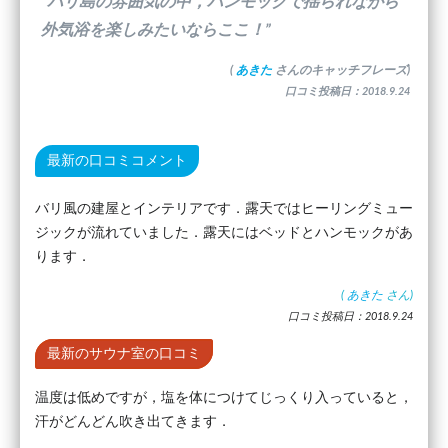
”バリ島の雰囲気の中，ハンモックで揺られながら
外気浴を楽しみたいならここ！”
(
あきた
さんのキャッチフレーズ)
口コミ投稿日：2018.9.24
最新の口コミコメント
バリ風の建屋とインテリアです．露天ではヒーリングミュー
ジックが流れていました．露天にはベッドとハンモックがあ
ります．
(
あきた
さん)
口コミ投稿日：2018.9.24
最新のサウナ室の口コミ
温度は低めですが，塩を体につけてじっくり入っていると，
汗がどんどん吹き出てきます．