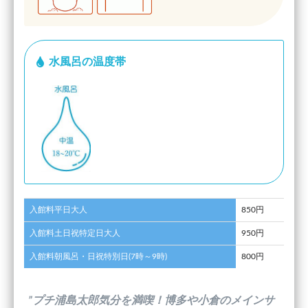
水風呂の温度帯
入館料平日大人
850円
入館料土日祝特定日大人
950円
入館料朝風呂・日祝特別日(7時～9時)
800円
”プチ浦島太郎気分を満喫！博多や小倉のメインサ