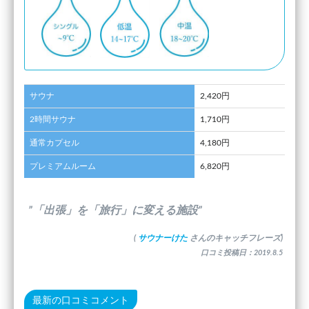
サウナ
2,420円
2時間サウナ
1,710円
通常カプセル
4,180円
プレミアムルーム
6,820円
”「出張」を「旅行」に変える施設”
(
サウナーけた
さんのキャッチフレーズ)
口コミ投稿日：2019.8.5
最新の口コミコメント