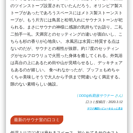
のツインストーブ設置されていたんだろう。オリンピア製ス
トーブがあったであろうスペースにはメトス製ストーンスト
ーブが。もう片方には鳥居と松明入れにサウナストーンが祀
られる。まさにサウナの神様に感謝の気持ちでお詣り。二礼
二拍手一礼。天満宮とのセッティングの違いが面白いし、こ
ちらも杉の香りが心地良い。 水風呂は水質に特質する点は
ないのだが、サウナとの相性が抜群。約17度のセッティン
グがセルフロウリュで火照った身体を癒してくれる。外気浴
は高台の上にあるため街や山が見晴らせるし、デッキチェア
もあるのが嬉しい。 食べれなかったが、ブッフェもめちゃ
くちゃ美味しそうで大人から子供まで間違いなく満足する。
隙のない素晴らしい施設。
(
DDD@転勤族サウナー
さん)
口コミ投稿日：2020.3.12
サウナ施設レビューをもっと見る
最新のサウナ室の口コミ