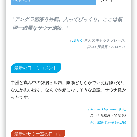
3時間利用
1,550円
”アングラ感漂う外観。入ってびっくり。ここは福
岡一綺麗なサウナ施設。”
(
ぷりか
さんのキャッチフレーズ)
口コミ投稿日：2018.9.17
最新の口コミコメント
中洲ど真ん中の雑居ビル内。陰陽どちらかでいえば陰だが、
なんか思い出す、なんでか癖になりそうな施設。サウナ良か
ったです。
(
Kosuke Hagiwara
さん)
口コミ投稿日：2018.9.6
サウナ施設レビューをもっと見る
最新のサウナ室の口コミ