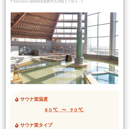
〒818-0053 福岡県筑紫野市天拝坂２丁目４−３
サウナ室温度
80℃ 〜 90℃
サウナ室タイプ