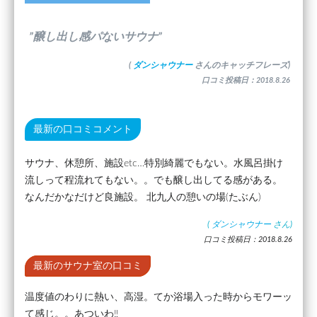
”醸し出し感パないサウナ”
(
ダンシャウナー
さんのキャッチフレーズ)
口コミ投稿日：2018.8.26
最新の口コミコメント
サウナ、休憩所、施設etc…特別綺麗でもない。水風呂掛け
流しって程流れてもない。。でも醸し出してる感がある。
なんだかなだけど良施設。 北九人の憩いの場(たぶん)
(
ダンシャウナー
さん)
口コミ投稿日：2018.8.26
最新のサウナ室の口コミ
温度値のわりに熱い、高湿。てか浴場入った時からモワーッ
て感じ。。あついわ‼