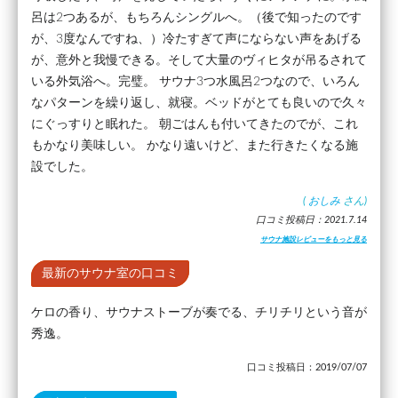
呂は2つあるが、もちろんシングルへ。（後で知ったのです
が、3度なんですね、）冷たすぎて声にならない声をあげる
が、意外と我慢できる。そして大量のヴィヒタが吊るされて
いる外気浴へ。完璧。 サウナ3つ水風呂2つなので、いろん
なパターンを繰り返し、就寝。ベッドがとても良いので久々
にぐっすりと眠れた。 朝ごはんも付いてきたのでが、これ
もかなり美味しい。 かなり遠いけど、また行きたくなる施
設でした。
(
おしみ
さん)
口コミ投稿日：2021.7.14
サウナ施設レビューをもっと見る
最新のサウナ室の口コミ
ケロの香り、サウナストーブが奏でる、チリチリという音が
秀逸。
口コミ投稿日：2019/07/07