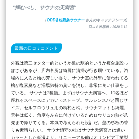
”拝むべし、サウナの天満宮”
(
DDD@転勤族サウナー
さんのキャッチフレーズ)
口コミ投稿日：2020.3.12
最新の口コミコメント
外観は第三セクター的というか道の駅的というか複合施設っ
ぽさがあるが、店内各所は綺麗に清掃が行き届いている。浴
場内に入ると檜の芳しい香り。サウナ室の外壁に使われてる
檜が塩素臭など浴場独特の臭いを消し、非常に良い仕事をし
ている。 サウナは2種類。まずはサウナ天満宮へ。10名ほど
座れるスペースにデカいikiストーブ。マルシンスパと同じサ
イズ。セルフロウリュ用の柄杓と桶。サウナマットも綺麗。
天井は低く、角度を左右に付けているためロウリュの熱が爪
先まで降りてくる。本気で考えられた設計だ。壁の杉板の香
りも素晴らしい。 サウナ鎮守の杜はサウナ天満宮とは違い
カラっとした低湿より。リニューアル前はオリンピア工業製