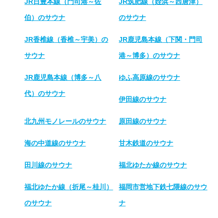
JR日豊本線（門司港～佐
JR筑肥線（姪浜～西唐津）
伯）のサウナ
のサウナ
JR香椎線（香椎～宇美）の
JR鹿児島本線（下関・門司
サウナ
港～博多）のサウナ
JR鹿児島本線（博多～八
ゆふ高原線のサウナ
代）のサウナ
伊田線のサウナ
北九州モノレールのサウナ
原田線のサウナ
海の中道線のサウナ
甘木鉄道のサウナ
田川線のサウナ
福北ゆたか線のサウナ
福北ゆたか線（折尾～桂川）
福岡市営地下鉄七隈線のサウ
のサウナ
ナ