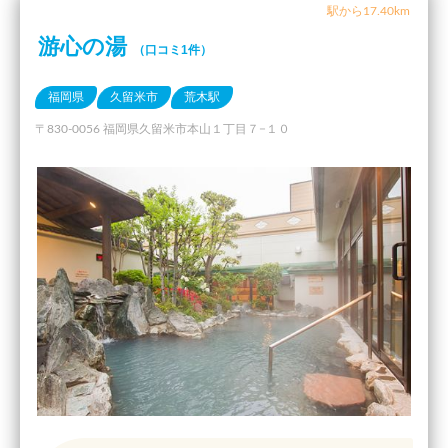
駅から17.40km
游心の湯
（口コミ1件）
福岡県
久留米市
荒木駅
〒830-0056 福岡県久留米市本山１丁目７−１０