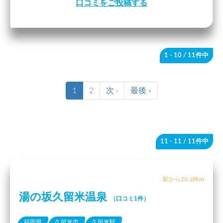
口コミをご投稿する
1 - 10
/ 11件中
1
2
次 ›
最後 »
11 - 11
/ 11件中
駅から20.28km
湯の坂久留米温泉
（口コミ1件）
福岡県
久留米市
久留米駅