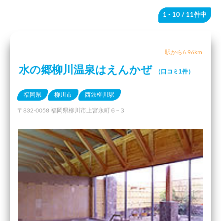
1 - 10
/ 11件中
駅から6.96km
水の郷柳川温泉はえんかぜ
（口コミ1件）
福岡県
柳川市
西鉄柳川駅
〒832-0058 福岡県柳川市上宮永町６−３