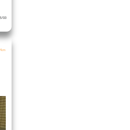
/03
9km