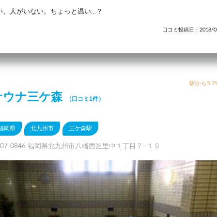
い、人がいない。ちょっと温い…？
口コミ投稿日：2018/05
駅から5.7
サウナ三ケ森
（口コミ1件）
福岡県
北九州市
三ケ森駅
807-0846 福岡県北九州市八幡西区里中１丁目７−１９