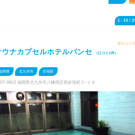
1 - 10
/ 
駅から3.5
サウナカプセルホテルパンセ
（口コミ1件）
福岡県
北九州市
折尾駅
807-0862 福岡県北九州市八幡西区西折尾町２−１８