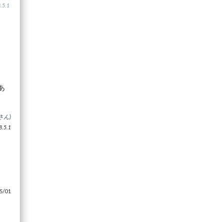
5.1
あ
さん)
5.1
/01