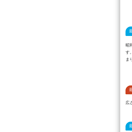
昭
す
ま
広