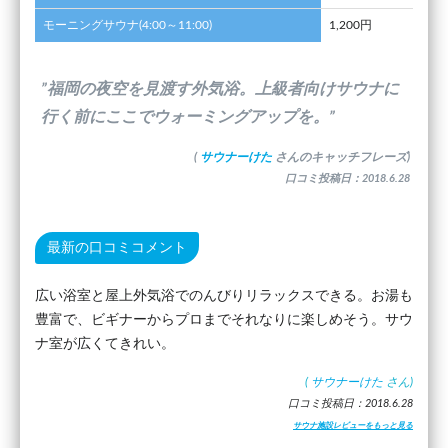
モーニングサウナ(4:00～11:00)
1,200円
”福岡の夜空を見渡す外気浴。上級者向けサウナに
行く前にここでウォーミングアップを。”
(
サウナーけた
さんのキャッチフレーズ)
口コミ投稿日：2018.6.28
最新の口コミコメント
広い浴室と屋上外気浴でのんびりリラックスできる。お湯も
豊富で、ビギナーからプロまでそれなりに楽しめそう。サウ
ナ室が広くてきれい。
(
サウナーけた
さん)
口コミ投稿日：2018.6.28
サウナ施設レビューをもっと見る