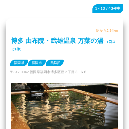
1 - 10
/ 43件中
駅から2.34km
博多 由布院・武雄温泉 万葉の湯
（口コ
ミ1件）
福岡県
福岡市
博多駅
〒812-0042 福岡県福岡市博多区豊２丁目３−６６