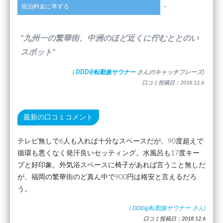
宿泊料金に準ずる
-
”九州一の繁華街、中洲のほど近くに佇むととのい
スポット”
(
DDD@転勤族サウナー
さんのキャッチフレーズ)
口コミ投稿日：2018.12.6
最新の口コミコメント
テレビ無しで6人も入れば十分なスペースだが、90度超えで
循環も悪くなく発汗良いセッティング。水風呂も17度キー
プと好印象。外気浴スペースに椅子があれば言うこと無しだ
が、福岡の繁華街のど真ん中で900円は格安と言えるだろ
う。
(
DDD@転勤族サウナー
さん)
口コミ投稿日：2018.12.6