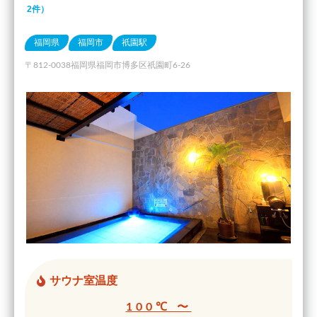
2件）
福岡県
福岡市
祇園駅
〒812-0038福岡県福岡市博多区祇園町6-26
サウナ室温度
100℃ 〜