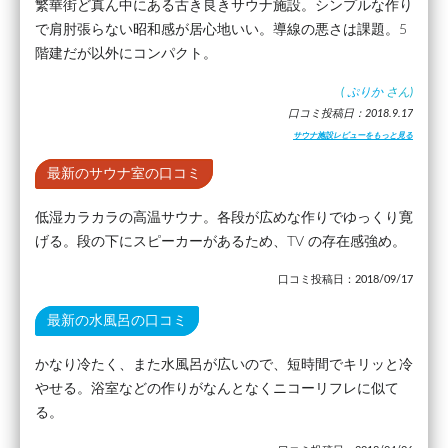
繁華街ど真ん中にある古き良きサウナ施設。シンプルな作り
で肩肘張らない昭和感が居心地いい。導線の悪さは課題。5
階建だが以外にコンパクト。
(
ぷりか
さん)
口コミ投稿日：2018.9.17
サウナ施設レビューをもっと見る
最新のサウナ室の口コミ
低湿カラカラの高温サウナ。各段が広めな作りでゆっくり寛
げる。段の下にスピーカーがあるため、TV の存在感強め。
口コミ投稿日：2018/09/17
最新の水風呂の口コミ
かなり冷たく、また水風呂が広いので、短時間でキリッと冷
やせる。浴室などの作りがなんとなくニコーリフレに似て
る。