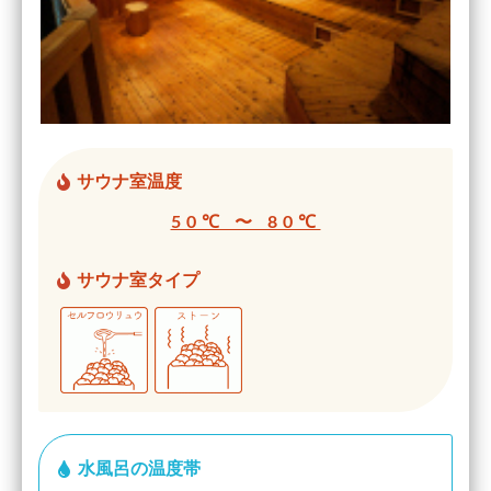
サウナ室温度
50℃ 〜 80℃
サウナ室タイプ
水風呂の温度帯