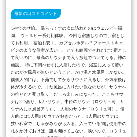
最新の口コミコメント
GWでのサ旅。 湯らっくすの次に訪れたのはウェルビー福
岡。 ウェルビー系列初体験。 今回も宿無しなので、宿とし
ても利用。 宿泊も安く、カプセルホテル？ファーストキャ
ビンのような個室が広いし、とても綺麗でそれだけで宿とし
て良いのに、最高のサウナまで入り放題でついてくる。神の
施設。 特に下調べせずに入店したので、浴室に入って驚い
たのがお風呂が無いということ。かけ湯と水風呂しかない。
僕個人的には、下茹でしてからサウナに入るし、外気浴後は
体が冷えるので、また風呂に入りたい派なのだが、サウナへ
の拘りだと受け取り、むしろ楽しみになった。 ここもサウ
ナは3つあり、広いサウナ、中位のサウナ（ロウリュ可、サ
ウナ内に水風呂アリ）、1人用のサウナ（ロウリュ可）。個
人的には1人用のサウナが好きだった。1人用のサウナは、
狭い和室で、しゃがみながら入る。入っている間は使用中の
札をかけておけば、誰も開けてこない。狭いので、ロウリュ