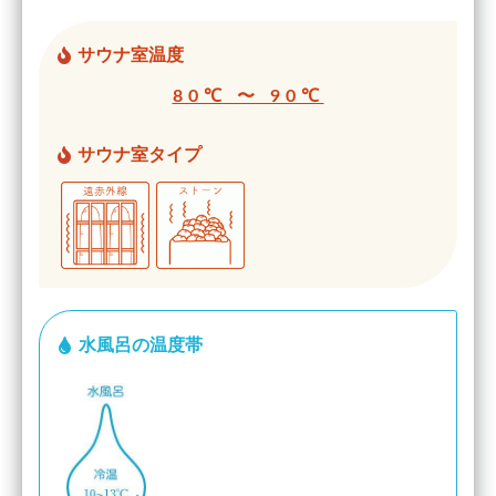
サウナ室温度
80℃ 〜 90℃
サウナ室タイプ
水風呂の温度帯