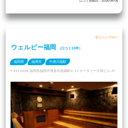
口コミ投稿日：2018/04/06
駅から3.30km
ウェルビー福岡
（口コミ10件）
福岡県
福岡市
中洲川端駅
〒812-0038 福岡県福岡市博多区祇園町8−12 ロータリー大和ビル 2F