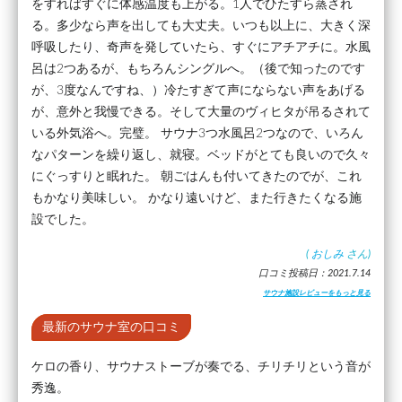
をすればすぐに体感温度も上がる。1人でひたすら蒸され
る。多少なら声を出しても大丈夫。いつも以上に、大きく深
呼吸したり、奇声を発していたら、すぐにアチアチに。水風
呂は2つあるが、もちろんシングルへ。（後で知ったのです
が、3度なんですね、）冷たすぎて声にならない声をあげる
が、意外と我慢できる。そして大量のヴィヒタが吊るされて
いる外気浴へ。完璧。 サウナ3つ水風呂2つなので、いろん
なパターンを繰り返し、就寝。ベッドがとても良いので久々
にぐっすりと眠れた。 朝ごはんも付いてきたのでが、これ
もかなり美味しい。 かなり遠いけど、また行きたくなる施
設でした。
(
おしみ
さん)
口コミ投稿日：2021.7.14
サウナ施設レビューをもっと見る
最新のサウナ室の口コミ
ケロの香り、サウナストーブが奏でる、チリチリという音が
秀逸。