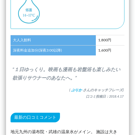
大人入館料
1,800円
深夜料金追加分(深夜3:00以降)
1,600円
”１日ゆっくり。映画も漫画も岩盤浴も楽しみたい
欲張りサウナーのあなたへ。”
(
ぷりか
さんのキャッチフレーズ)
口コミ投稿日：2018.4.17
最新の口コミコメント
地元九州の湯布院・武雄の温泉水がメイン。 施設は大き