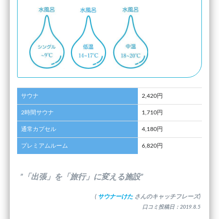
サウナ
2,420円
2時間サウナ
1,710円
通常カプセル
4,180円
プレミアムルーム
6,820円
”「出張」を「旅行」に変える施設”
(
サウナーけた
さんのキャッチフレーズ)
口コミ投稿日：2019.8.5