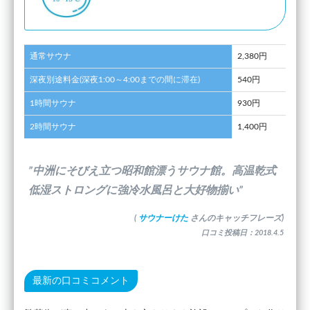
通常サウナ
2,380円
深夜別途料金(深夜1:00～4:00までの間に滞在)
540円
1時間サウナ
930円
2時間サウナ
1,400円
”中洲にそびえ立つ昭和館漂うサウナ館。高温乾式
低湿ストロングに強冷水風呂と大好物揃い”
(
サウナーけた
さんのキャッチフレーズ)
口コミ投稿日：2018.4.5
最新の口コミコメント