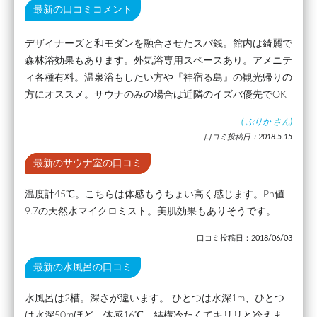
最新の口コミコメント
デザイナーズと和モダンを融合させたスパ銭。館内は綺麗で
森林浴効果もあります。外気浴専用スペースあり。アメニテ
ィ各種有料。温泉浴もしたい方や『神宿る島』の観光帰りの
方にオススメ。サウナのみの場合は近隣のイズバ優先でOK
(
ぷりか
さん)
口コミ投稿日：2018.5.15
最新のサウナ室の口コミ
温度計45℃。こちらは体感もうちょい高く感じます。Ph値
9.7の天然水マイクロミスト。美肌効果もありそうです。
口コミ投稿日：2018/06/03
最新の水風呂の口コミ
水風呂は2槽。深さが違います。 ひとつは水深1m、ひとつ
は水深50mほど。体感16℃。結構冷たくてキリリと冷えま