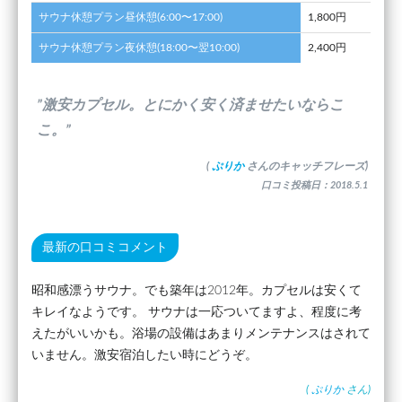
サウナ休憩プラン昼休憩(6:00〜17:00)
1,800円
サウナ休憩プラン夜休憩(18:00〜翌10:00)
2,400円
”激安カプセル。とにかく安く済ませたいならこ
こ。”
(
ぷりか
さんのキャッチフレーズ)
口コミ投稿日：2018.5.1
最新の口コミコメント
昭和感漂うサウナ。でも築年は2012年。カプセルは安くて
キレイなようです。 サウナは一応ついてますよ、程度に考
えたがいいかも。浴場の設備はあまりメンテナンスはされて
いません。激安宿泊したい時にどうぞ。
(
ぷりか
さん)