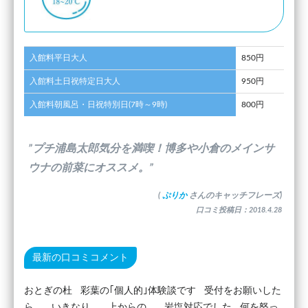
入館料平日大人
850円
入館料土日祝特定日大人
950円
入館料朝風呂・日祝特別日(7時～9時)
800円
”プチ浦島太郎気分を満喫！博多や小倉のメインサ
ウナの前菜にオススメ。”
(
ぷりか
さんのキャッチフレーズ)
口コミ投稿日：2018.4.28
最新の口コミコメント
おとぎの杜 彩葉の｢個人的｣体験談です 受付をお願いした
ら いきなり 上からの 岩塩対応でした 何を怒っ