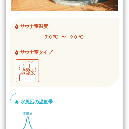
サウナ室温度
70℃ 〜 90℃
サウナ室タイプ
水風呂の温度帯