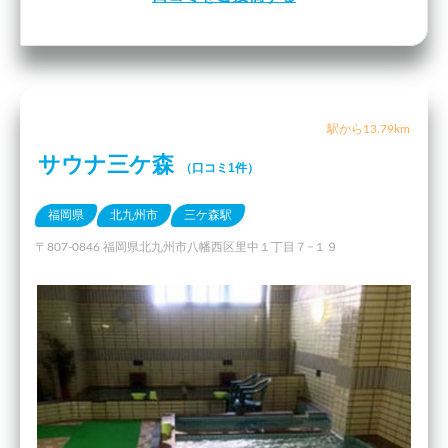
駅から13.79km
サウナ三ケ森
（口コミ1件）
福岡県
北九州市
三ケ森駅
〒807-0846 福岡県北九州市八幡西区里中１丁目７−１９