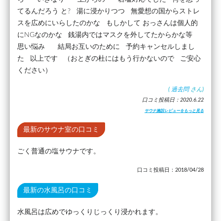
てるんだろう と? 湯に浸かりつつ 無愛想の国からストレ
スを広めにいらしたのかな もしかして おっさんは個人的
にNGなのかな 銭湯内ではマスクを外してたからかな等
思い悩み 結局お互いのために 予約キャンセルしまし
た 以上です （おとぎの杜にはもう行かないので ご安心
ください）
(
過去問
さん)
口コミ投稿日：2020.6.22
サウナ施設レビューをもっと見る
最新のサウナ室の口コミ
ごく普通の塩サウナです。
口コミ投稿日：2018/04/28
最新の水風呂の口コミ
水風呂は広めでゆっくりじっくり浸かれます。