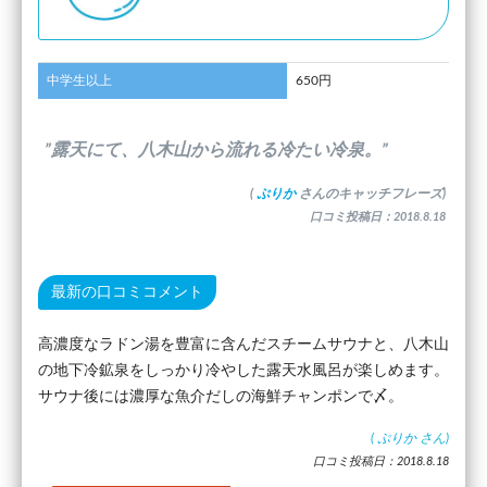
中学生以上
650円
”露天にて、八木山から流れる冷たい冷泉。”
(
ぷりか
さんのキャッチフレーズ)
口コミ投稿日：2018.8.18
最新の口コミコメント
高濃度なラドン湯を豊富に含んだスチームサウナと、八木山
の地下冷鉱泉をしっかり冷やした露天水風呂が楽しめます。
サウナ後には濃厚な魚介だしの海鮮チャンポンで〆。
(
ぷりか
さん)
口コミ投稿日：2018.8.18