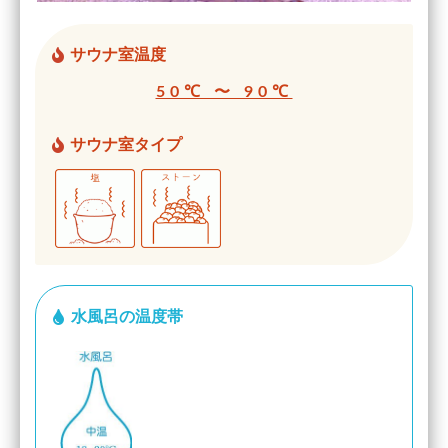
サウナ室温度
50℃ 〜 90℃
サウナ室タイプ
水風呂の温度帯