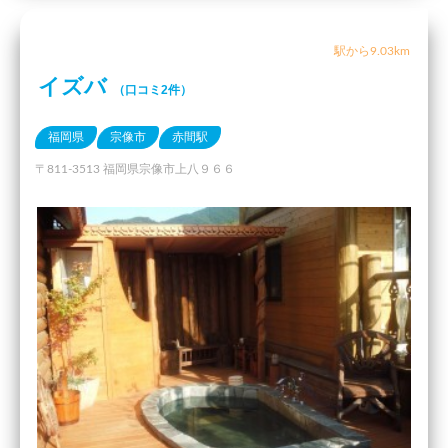
駅から9.03km
イズバ
（口コミ2件）
福岡県
宗像市
赤間駅
〒811-3513 福岡県宗像市上八９６６