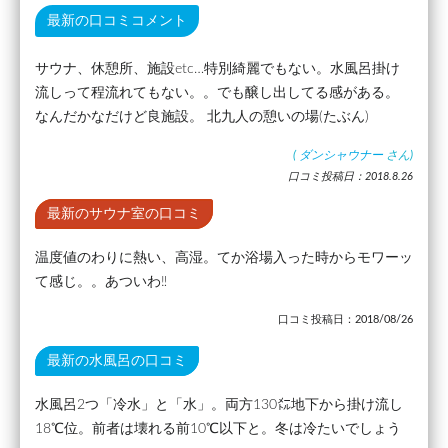
最新の口コミコメント
サウナ、休憩所、施設etc…特別綺麗でもない。水風呂掛け
流しって程流れてもない。。でも醸し出してる感がある。
なんだかなだけど良施設。 北九人の憩いの場(たぶん)
(
ダンシャウナー
さん)
口コミ投稿日：2018.8.26
最新のサウナ室の口コミ
温度値のわりに熱い、高湿。てか浴場入った時からモワーッ
て感じ。。あついわ‼
口コミ投稿日：2018/08/26
最新の水風呂の口コミ
水風呂2つ「冷水」と「水」。両方130㍍地下から掛け流し
18℃位。前者は壊れる前10℃以下と。冬は冷たいでしょう