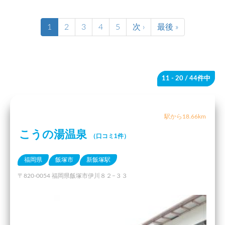
1
2
3
4
5
次 ›
最後 »
11 - 20
/ 44件中
駅から18.66km
こうの湯温泉
（口コミ1件）
福岡県
飯塚市
新飯塚駅
〒820-0054 福岡県飯塚市伊川８２−３３