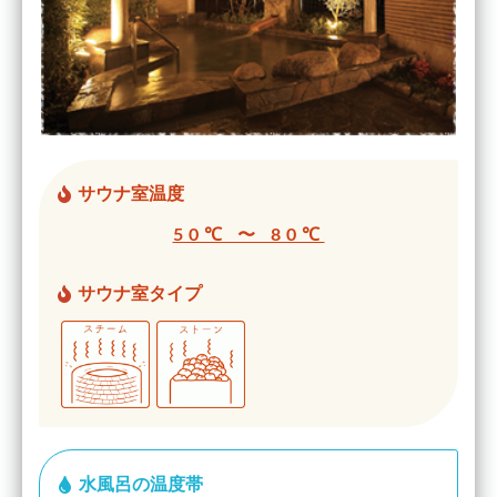
サウナ室温度
50℃ 〜 80℃
サウナ室タイプ
水風呂の温度帯