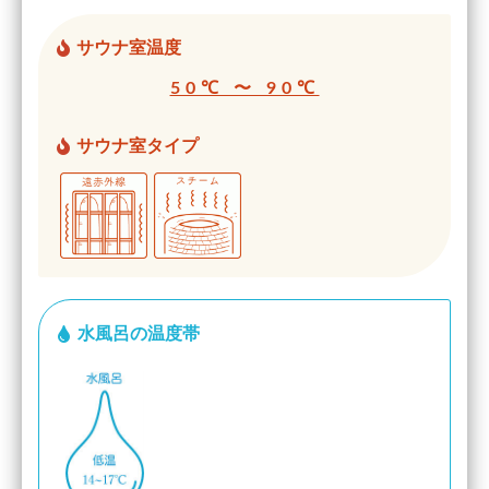
サウナ室温度
50℃ 〜 90℃
サウナ室タイプ
水風呂の温度帯