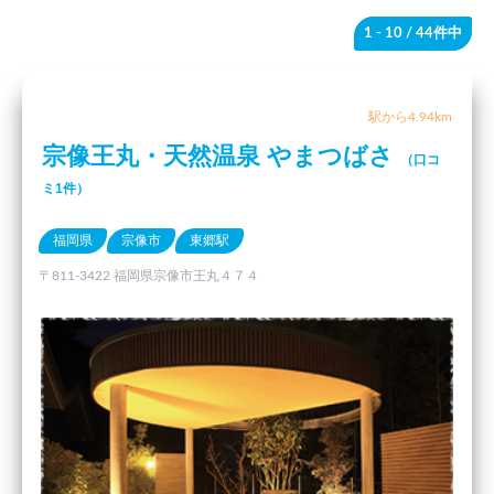
1 - 10
/ 44件中
駅から4.94km
宗像王丸・天然温泉 やまつばさ
（口コ
ミ1件）
福岡県
宗像市
東郷駅
〒811-3422 福岡県宗像市王丸４７４