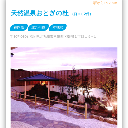
駅から15.70km
天然温泉おとぎの杜
（口コミ2件）
福岡県
北九州市
本城駅
〒807-0806 福岡県北九州市八幡西区御開１丁目１９−１