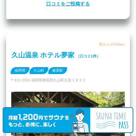
口コミをご投稿する
駅から19.84km
久山温泉 ホテル夢家
（口コミ1件）
福岡県
久山町
篠栗駅
〒811-2501 福岡県糟屋郡久山町久原１８２２