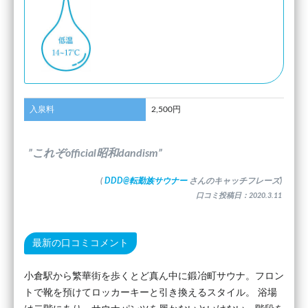
入泉料
2,500円
”これぞofficial昭和dandism”
(
DDD@転勤族サウナー
さんのキャッチフレーズ)
口コミ投稿日：2020.3.11
最新の口コミコメント
小倉駅から繁華街を歩くとど真ん中に鍛冶町サウナ。フロン
トで靴を預けてロッカーキーと引き換えるスタイル。 浴場