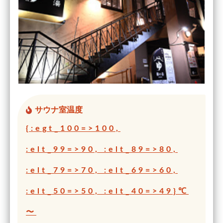
サウナ室温度
{:egt_100=>100,
:elt_99=>90, :elt_89=>80,
:elt_79=>70, :elt_69=>60,
:elt_50=>50, :elt_40=>49}℃
〜