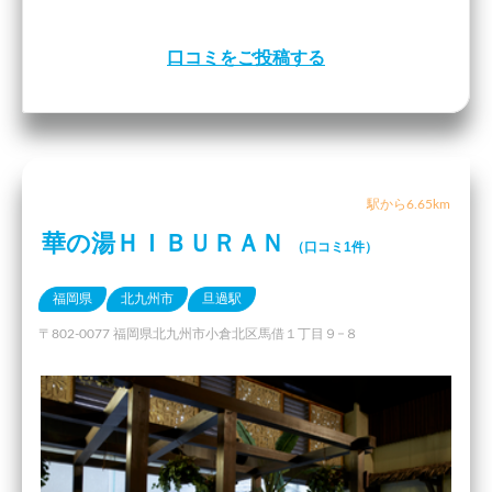
口コミをご投稿する
駅から6.65km
華の湯ＨＩＢＵＲＡＮ
（口コミ1件）
福岡県
北九州市
旦過駅
〒802-0077 福岡県北九州市小倉北区馬借１丁目９−８