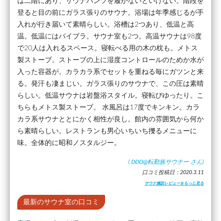
は二階にあり、サウナパンツを履かないといけない。階段を
登ると目の前にガラス張りのサウナ。浴場は年季感じるが手
入れが行き届いて素晴らしい。浴槽は2つあり、低温と高
温。低温にはバイブラ。サウナ室も2つ。高温サウナは98度
で20人は入れるスペース。寝転べる用の木の枕も。メトス
製ストーブ。ストーブの上に湿度コントロールのためか水が
入った容器が。カラカラ系でセットを重ねる毎にガツンと来
る。発汗も凄まじい。ガラス張りのサウナで、この圧は素晴
らしい。低温サウナは岩盤浴スタイル。寝転びゆったり。こ
ちらもメトス製ストーブ。 水風呂は17度でキンキン。カラ
カラ系サウナととにかく相性が良し。館内の雰囲気から何か
ら素晴らしい。レストランも男心いちいち擽るメニューに
味。全体的に昭和ノスタルジー。
(
DDD@転勤族サウナー
さん)
口コミ投稿日：2020.3.11
サウナ施設レビューをもっと見る
最新のサウナ室の口コミ