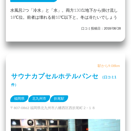
水風呂2つ「冷水」と「水」。両方130㍍地下から掛け流し
18℃位。前者は壊れる前10℃以下と。冬は冷たいでしょう
口コミ投稿日：2018/08/28
駅から9.08km
サウナカプセルホテルパンセ
（口コミ1
件）
福岡県
北九州市
折尾駅
〒807-0862 福岡県北九州市八幡西区西折尾町２−１８