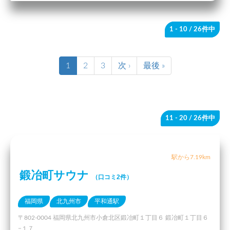
1 - 10
/ 26件中
1
2
3
次 ›
最後 »
11 - 20
/ 26件中
駅から7.19km
鍛冶町サウナ
（口コミ2件）
福岡県
北九州市
平和通駅
〒802-0004 福岡県北九州市小倉北区鍛冶町１丁目６ 鍛冶町１丁目６
−１７