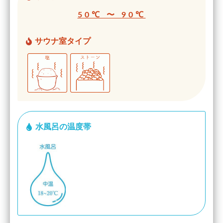
50℃ 〜 90℃
サウナ室タイプ
水風呂の温度帯