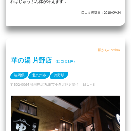
ればじゅうぶん体が冷えます．
口コミ投稿日：2018/09/24
駅から6.95km
華の湯 片野店
（口コミ1件）
福岡県
北九州市
片野駅
〒802-0064 福岡県北九州市小倉北区片野４丁目１−８