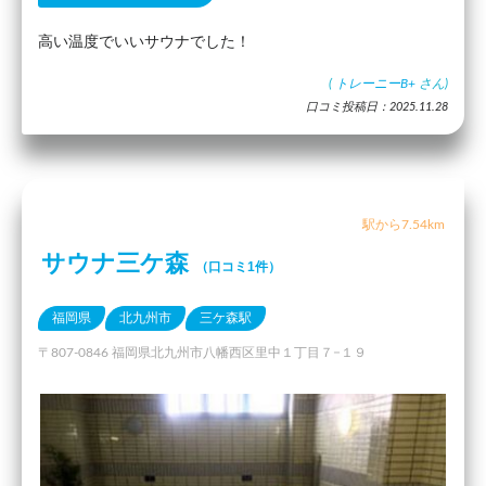
高い温度でいいサウナでした！
(
トレーニーB+
さん)
口コミ投稿日：2025.11.28
駅から7.54km
サウナ三ケ森
（口コミ1件）
福岡県
北九州市
三ケ森駅
〒807-0846 福岡県北九州市八幡西区里中１丁目７−１９