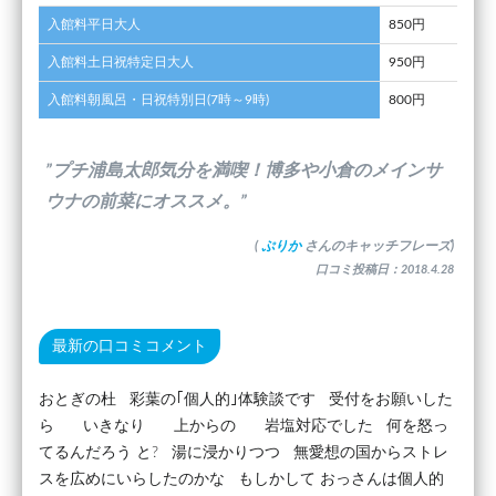
入館料平日大人
850円
入館料土日祝特定日大人
950円
入館料朝風呂・日祝特別日(7時～9時)
800円
”プチ浦島太郎気分を満喫！博多や小倉のメインサ
ウナの前菜にオススメ。”
(
ぷりか
さんのキャッチフレーズ)
口コミ投稿日：2018.4.28
最新の口コミコメント
おとぎの杜 彩葉の｢個人的｣体験談です 受付をお願いした
ら いきなり 上からの 岩塩対応でした 何を怒っ
てるんだろう と? 湯に浸かりつつ 無愛想の国からストレ
スを広めにいらしたのかな もしかして おっさんは個人的