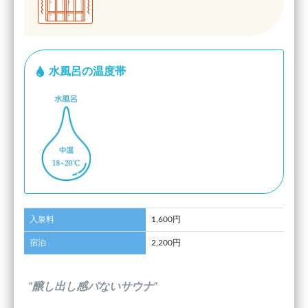
水風呂の温度帯
入泉料
1,600円
宿泊
2,200円
”醸し出し感パないサウナ”