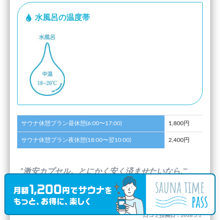
水風呂の温度帯
サウナ休憩プラン昼休憩(6:00〜17:00)
1,800円
サウナ休憩プラン夜休憩(18:00〜翌10:00)
2,400円
”激安カプセル。とにかく安く済ませたいならこ
こ。”
(
ぷりか
さんのキャッチフレーズ)
口コミ投稿日：2018.5.1