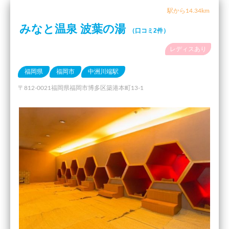
駅から14.34km
みなと温泉 波葉の湯
（口コミ2件）
レディスあり
福岡県
福岡市
中洲川端駅
〒812-0021福岡県福岡市博多区築港本町13-1