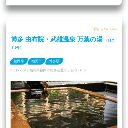
駅から14.00km
博多 由布院・武雄温泉 万葉の湯
（口コ
ミ1件）
福岡県
福岡市
博多駅
〒812-0042 福岡県福岡市博多区豊２丁目３−６６