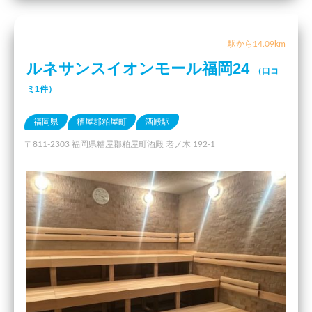
駅から14.09km
ルネサンスイオンモール福岡24
（口コ
ミ1件）
福岡県
糟屋郡粕屋町
酒殿駅
〒811-2303 福岡県糟屋郡粕屋町酒殿 老ノ木 192-1