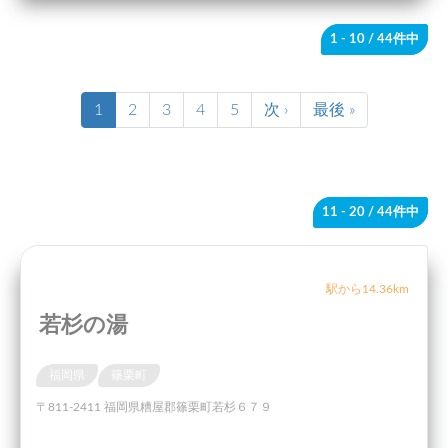
1 - 10
/ 44件中
1
2
3
4
5
次 ›
最後 »
11 - 20
/ 44件中
駅から14.36km
若杉の湯
福岡県
篠栗町
〒811-2411 福岡県糟屋郡篠栗町若杉６７９