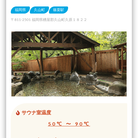
福岡県
久山町
篠栗駅
〒811-2501 福岡県糟屋郡久山町久原１８２２
サウナ室温度
50℃ 〜 90℃