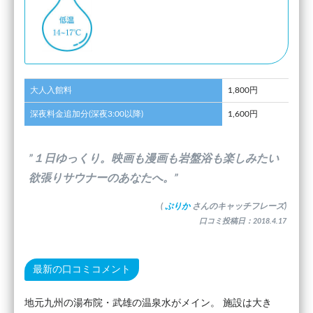
大人入館料
1,800円
深夜料金追加分(深夜3:00以降)
1,600円
”１日ゆっくり。映画も漫画も岩盤浴も楽しみたい
欲張りサウナーのあなたへ。”
(
ぷりか
さんのキャッチフレーズ)
口コミ投稿日：2018.4.17
最新の口コミコメント
地元九州の湯布院・武雄の温泉水がメイン。 施設は大き