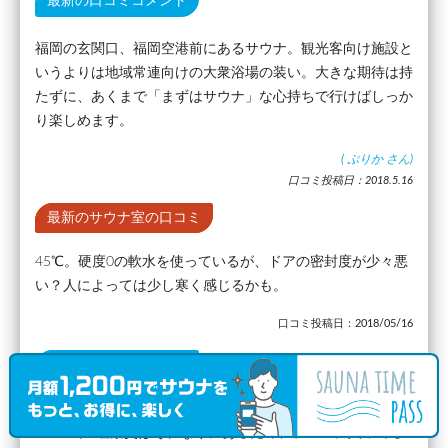
最新の口コミコメント
福岡の玄関口、福岡空港前にあるサウナ。観光客向け施設と
いうよりは地域常連向けの大衆浴場の装い。大きな期待は持
たずに、あくまで「まずはサウナ」な心持ちで行けばしっか
り楽しめます。
(
ぷりか
さん)
口コミ投稿日：2018.5.16
最新のサウナ室の口コミ
45℃。硬度0の軟水を使っているが、ドアの密封度が少々悪
い？人によっては少し寒く感じるかも。
口コミ投稿日：2018/05/16
最新の水風呂の口コミ
水風呂も客入り次第で水温にばらつきあり。冷たい時は15
～16℃。 塩素臭はそれなりにあるため、プールに入ってる