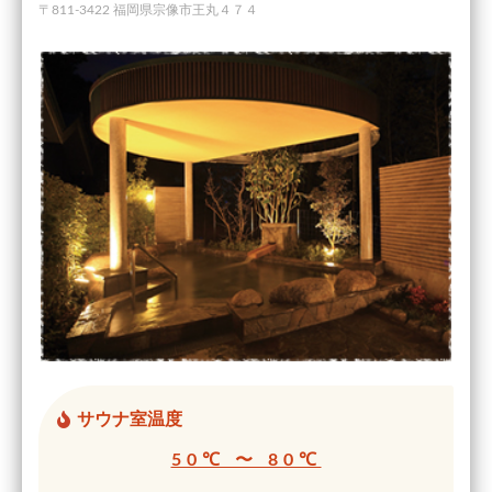
〒811-3422 福岡県宗像市王丸４７４
サウナ室温度
50℃ 〜 80℃