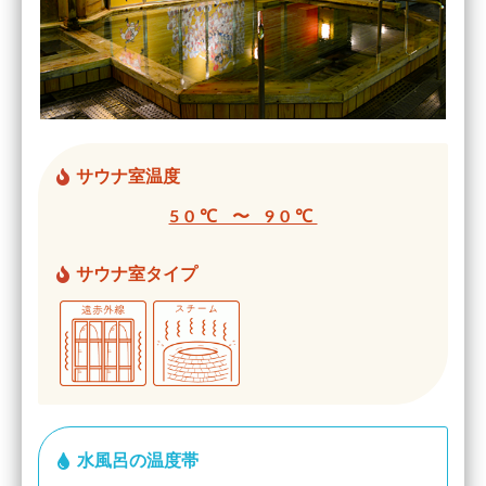
サウナ室温度
50℃ 〜 90℃
サウナ室タイプ
水風呂の温度帯