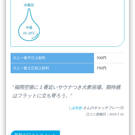
大人一般平日入館料
700円
大人一般土日祝入館料
750円
”福岡空港に１番近いサウナつき大衆浴場。期待感
はフラットに立ち寄ろう。”
(
ぷりか
さんのキャッチフレーズ)
口コミ投稿日：2018.5.16