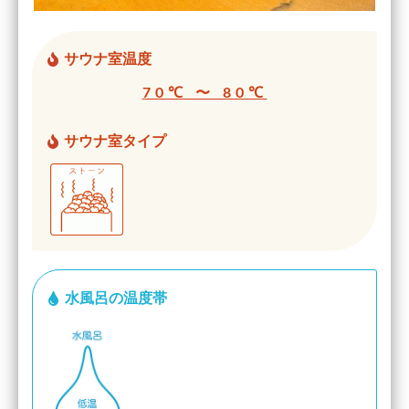
サウナ室温度
70℃ 〜 80℃
サウナ室タイプ
水風呂の温度帯