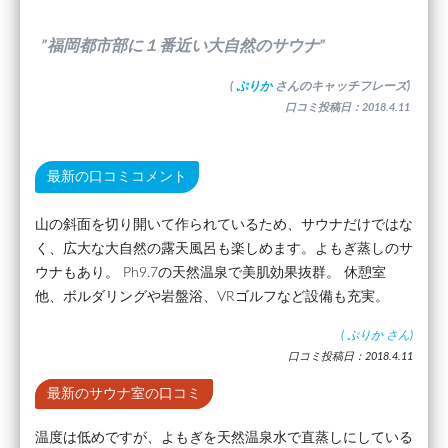
”福岡都市部に１番近い大自然のサウナ”
(
ぷりか
さんのキャッチフレーズ)
口コミ投稿日：2018.4.11
最新の口コミコメント
山の斜面を切り開いて作られているため、サウナだけではな
く、広大な大自然の露天風呂も楽しめます。よもぎ蒸しのサ
ウナもあり。 Ph9.7の天然温泉で美肌効果抜群。 休憩室
他、ボルダリングや岩盤浴、VRゴルフなど設備も充実。
(
ぷりか
さん)
口コミ投稿日：2018.4.11
最新のサウナ室の口コミ
温度は低めですが、よもぎを天然温泉水で直蒸しにしている