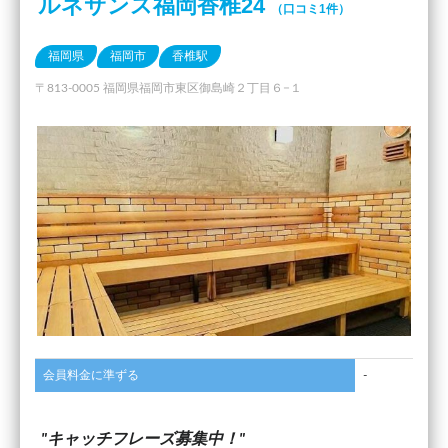
ルネサンス福岡香椎24
（口コミ1件）
福岡県
福岡市
香椎駅
〒813-0005 福岡県福岡市東区御島崎２丁目６−１
会員料金に準ずる
-
キャッチフレーズ募集中！