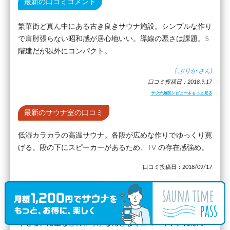
最新の口コミコメント
繁華街ど真ん中にある古き良きサウナ施設。シンプルな作り
で肩肘張らない昭和感が居心地いい。導線の悪さは課題。5
階建だが以外にコンパクト。
(
ぷりか
さん)
口コミ投稿日：2018.9.17
サウナ施設レビューをもっと見る
最新のサウナ室の口コミ
低湿カラカラの高温サウナ。各段が広めな作りでゆっくり寛
げる。段の下にスピーカーがあるため、TV の存在感強め。
口コミ投稿日：2018/09/17
最新の水風呂の口コミ
かなり冷たく、また水風呂が広いので、短時間でキリッと冷
やせる。浴室などの作りがなんとなくニコーリフレに似て