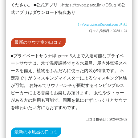
ください。 ■公式アプリ→https://toypo.page.link/D5uq ※公
式アプリはダウンロード特典あり
(
info.graphics@icloud.com
さん)
口コミ投稿日：2024.1.24
最新のサウナ室の口コミ
■プライベートサウナ緑-green 5人まで入浴可能なプライベ
ートサウナは、氷で温度調整できる水風呂、屋内外気浴スペ
ースを備え、植物をふんだんに使った内装が特徴です。 不
定期ですがウィスキングマイスターによるウィスキング体験
が可能。 お好みでサウナベンチが振動するインビジブルス
ピーカーによる音楽もお楽しみ頂けます。 女性やタトゥー
がある方の利用も可能で、周囲を気にせずじっくりとサウナ
を味わいたい方にもおすすめです。
口コミ投稿日：2024/02/02
最新の水風呂の口コミ