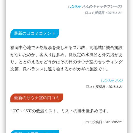
(
ぷりか
さんのキャッチフレーズ)
口コミ投稿日：2018.6.21
最新の口コミコメント
福岡中心地で天然塩湯を楽しめるスパ銭。同地域に競合施設
がないためか、客入りは多め。良設定の水風呂と外気浴があ
り、ととのえるかどうかはその日のサウナ室のセッティング
次第。良バランスに巡り会えるかがカギの施設です。
(
ぷりか
さん)
口コミ投稿日：2018.6.21
最新のサウナ室の口コミ
40℃～45℃の低温ミスト。ミストの排出量多めです。
口コミ投稿日：2018/06/21