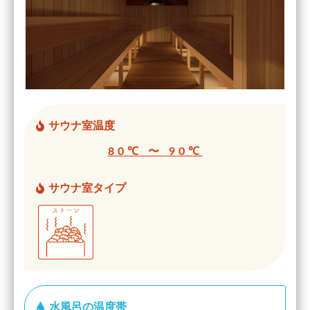
サウナ室温度
80℃ 〜 90℃
サウナ室タイプ
水風呂の温度帯