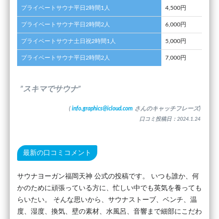
プライベートサウナ平日2時間1人
4,500円
プライベートサウナ平日2時間2人
6,000円
プライベートサウナ土日祝2時間1人
5,000円
プライベートサウナ平日2時間2人
7,000円
”スキマでサウナ”
(
info.graphics@icloud.com
さんのキャッチフレーズ)
口コミ投稿日：2024.1.24
最新の口コミコメント
サウナヨーガン福岡天神 公式の投稿です。 いつも誰か、何
かのために頑張っている方に、忙しい中でも英気を養っても
らいたい。 そんな思いから、サウナストーブ、ベンチ、温
度、湿度、換気、壁の素材、水風呂、音響まで細部にこだわ