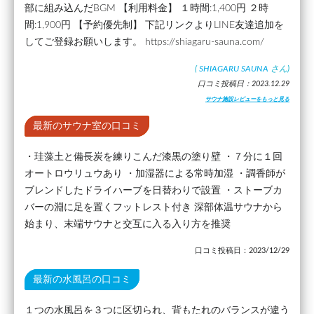
部に組み込んだBGM 【利用料金】 １時間:1,400円 ２時
間:1,900円 【予約優先制】 下記リンクよりLINE友達追加を
してご登録お願いします。 https://shiagaru-sauna.com/
(
SHIAGARU SAUNA
さん)
口コミ投稿日：2023.12.29
サウナ施設レビューをもっと見る
最新のサウナ室の口コミ
・珪藻土と備長炭を練りこんだ漆黒の塗り壁 ・７分に１回
オートロウリュウあり ・加湿器による常時加湿 ・調香師が
ブレンドしたドライハーブを日替わりで設置 ・ストーブカ
バーの淵に足を置くフットレスト付き 深部体温サウナから
始まり、末端サウナと交互に入る入り方を推奨
口コミ投稿日：2023/12/29
最新の水風呂の口コミ
１つの水風呂を３つに区切られ、背もたれのバランスが違う