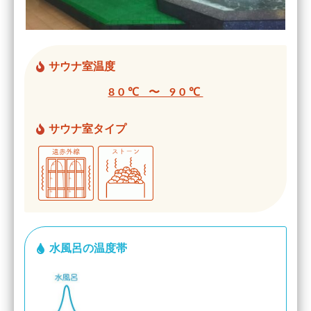
サウナ室温度
80℃ 〜 90℃
サウナ室タイプ
水風呂の温度帯