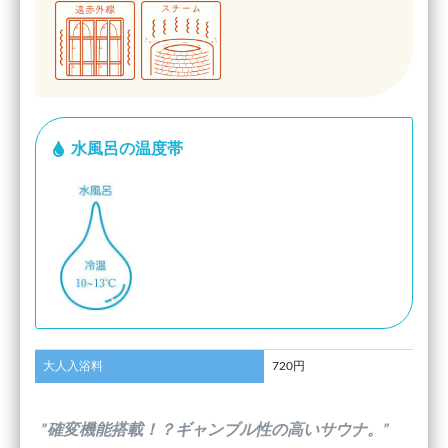
水風呂の温度帯
大人入浴料
720円
”確変機能搭載！？ギャンブル性の高いサウナ。”