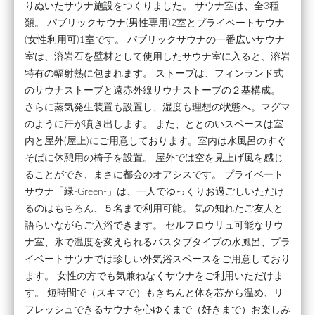
りぬいたサウナ施設をつくりました。 サウナ室は、全3種
類。 パブリックサウナ(男性専用)2室とプライベートサウナ
(女性利用可)1室です。 パブリックサウナの一番広いサウナ
室は、溶岩石を壁材として使用したサウナ室に入ると、溶岩
特有の輻射熱に包まれます。 ストーブは、フィンランド式
のサウナストーブと遠赤外線サウナストーブの２基構成。
さらに蒸気発生装置も設置し、湿度も理想の状態へ。マグマ
のように汗が噴き出します。 また、ととのいスペースは室
内と屋外(屋上)にご用意しております。室内は水風呂のすぐ
そばに休憩用の椅子を設置。 屋外では空を見上げ風を感じ
ることができ、まさに都会のオアシスです。 プライベート
サウナ「緑-Green-」は、一人でゆっくりお過ごしいただけ
るのはもちろん、５名まで利用可能。 気の知れたご友人と
語らいながらご入浴できます。 セルフロウリュ可能なサウ
ナ室、氷で温度を変えられるバスタブタイプの水風呂、プラ
イベートサウナでは珍しい外気浴スペースをご用意しており
ます。 女性の方でも気兼ねなくサウナをご利用いただけま
す。 短時間で（スキマで）もきちんと体を芯から温め、リ
フレッシュできるサウナを心ゆくまで（好きまで）お楽しみ