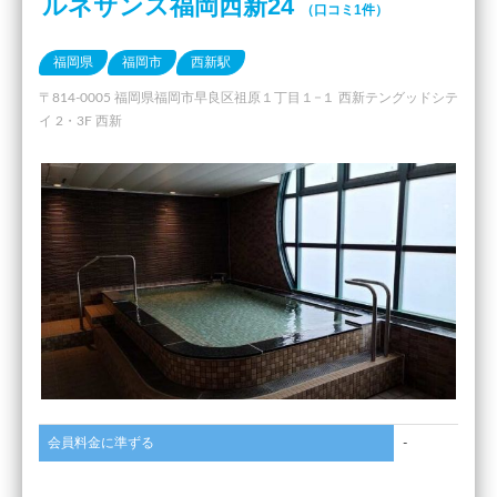
ルネサンス福岡西新24
（口コミ1件）
福岡県
福岡市
西新駅
〒814-0005 福岡県福岡市早良区祖原１丁目１−１ 西新テングッドシテ
イ 2・3F 西新
会員料金に準ずる
-