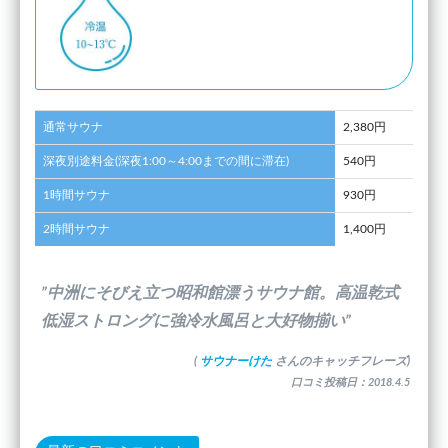
通常サウナ
2,380円
深夜別途料金(深夜1:00～4:00までの間に滞在)
540円
1時間サウナ
930円
2時間サウナ
1,400円
”中洲にそびえ立つ昭和館漂うサウナ館。高温乾式
低湿ストロングに強冷水風呂と大好物揃い”
(
サウナーけた
さんのキャッチフレーズ)
口コミ投稿日：2018.4.5