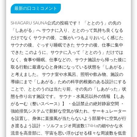
最新の口コミコメント
SHIAGARU SAUNA公式の投稿です！ 「ととのう」の先の
「しあがる」へ サウナに入り、ととのって気持ち良くなる
だけでなく サウナの後、ご飯がいつもよりおいしく感じた
サウナの後、ぐっすり睡眠できた サウナの後、仕事に集中
できた このように、サウナに入って「ととのう」だけでは
なく、食事や睡眠、仕事などの、サウナ施設から帰った後に
取る行動に最適な心と身体になっている状態を「しあがる」
と考えました。 サウナ室や水風呂、照明や飲み物、施設の
導線にまで「しあがる」ための科学的根拠のある設計にする
ことで、ととのうのは当たり前、その先の「しあがった」状
態を作り出す施設です。 サウナ・水風呂以外の情報 【しあ
がるーむ（整いスペース）】 ・会話禁止の絶対静寂空間 ・
強給排気システムで新鮮な空気が保たれ、サーキュレーター
を設置し、身体に直接風が当たらないよう部屋中に空気が行
き渡るよう設計 ・ソルフェジオ周波数174Hzの細やかな水
流音を高音部に、宇宙を思い浮かばせる様々な周波数を低音