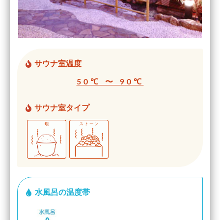
サウナ室温度
50℃ 〜 90℃
サウナ室タイプ
水風呂の温度帯