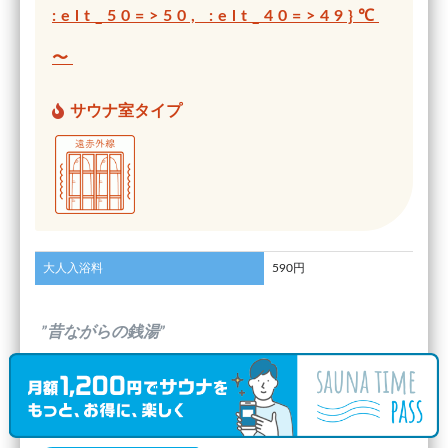
:elt_50=>50, :elt_40=>49}℃
〜
サウナ室タイプ
大人入浴料
590円
”昔ながらの銭湯”
(
totono
さんのキャッチフレーズ)
口コミ投稿日：2022.5.12