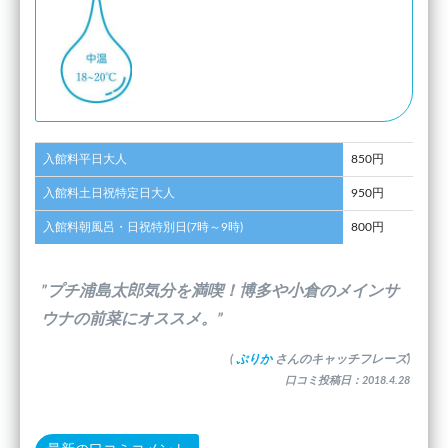
入館料平日大人
850円
入館料土日祝特定日大人
950円
入館料朝風呂・日祝特別日(7時～9時)
800円
”プチ浦島太郎気分を満喫！博多や小倉のメインサ
ウナの前菜にオススメ。”
(
ぷりか
さんのキャッチフレーズ)
口コミ投稿日：2018.4.28