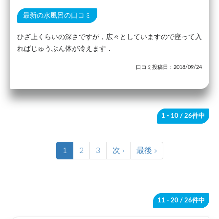
最新の水風呂の口コミ
ひざ上くらいの深さですが，広々としていますので座って入
ればじゅうぶん体が冷えます．
口コミ投稿日：2018/09/24
1 - 10
/ 26件中
1
2
3
次 ›
最後 »
11 - 20
/ 26件中