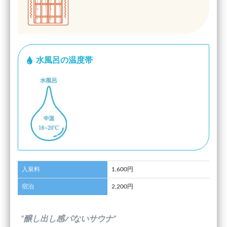
水風呂の温度帯
入泉料
1,600円
宿泊
2,200円
”醸し出し感パないサウナ”