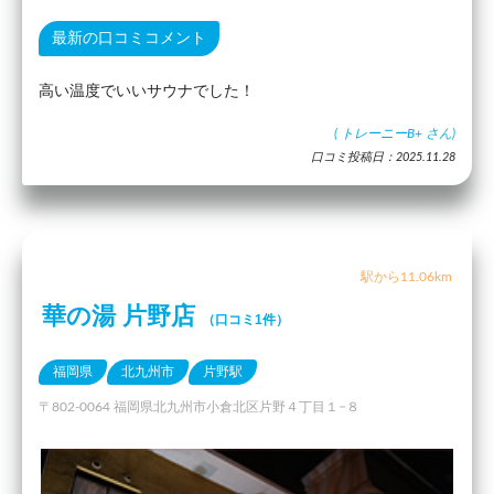
最新の口コミコメント
高い温度でいいサウナでした！
(
トレーニーB+
さん)
口コミ投稿日：2025.11.28
駅から11.06km
華の湯 片野店
（口コミ1件）
福岡県
北九州市
片野駅
〒802-0064 福岡県北九州市小倉北区片野４丁目１−８