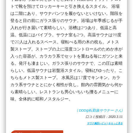
トで靴を預けてロッカーキーと引き換えるスタイル。 浴場
は二階にあり、サウナパンツを履かないといけない。階段を
登ると目の前にガラス張りのサウナ。浴場は年季感じるが手
入れが行き届いて素晴らしい。浴槽は2つあり、低温と高
温。低温にはバイブラ。サウナ室も2つ。高温サウナは98度
で20人は入れるスペース。寝転べる用の木の枕も。メトス
製ストーブ。ストーブの上に湿度コントロールのためか水が
入った容器が。カラカラ系でセットを重ねる毎にガツンと来
る。発汗も凄まじい。ガラス張りのサウナで、この圧は素晴
らしい。低温サウナは岩盤浴スタイル。寝転びゆったり。こ
ちらもメトス製ストーブ。 水風呂は17度でキンキン。カラ
カラ系サウナととにかく相性が良し。館内の雰囲気から何か
ら素晴らしい。レストランも男心いちいち擽るメニューに
味。全体的に昭和ノスタルジー。
(
DDD@転勤族サウナー
さん)
口コミ投稿日：2020.3.11
サウナ施設レビューをもっと見る