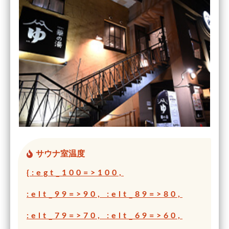
サウナ室温度
{:egt_100=>100,
:elt_99=>90, :elt_89=>80,
:elt_79=>70, :elt_69=>60,