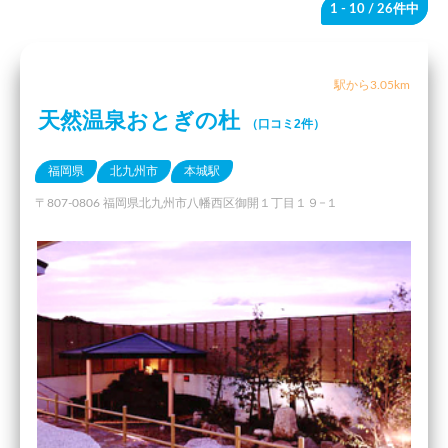
1 - 10
/ 26件中
駅から3.05km
天然温泉おとぎの杜
（口コミ2件）
福岡県
北九州市
本城駅
〒807-0806 福岡県北九州市八幡西区御開１丁目１９−１