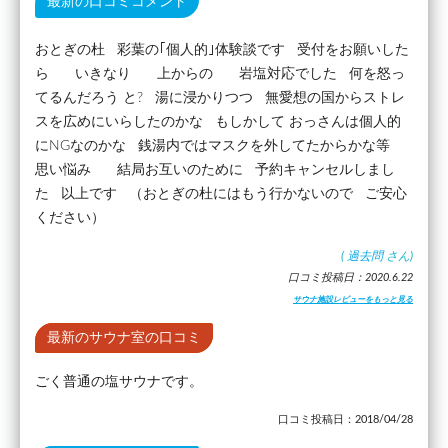
最新の口コミコメント
おとぎの杜 彩葉の｢個人的｣体験談です 受付をお願いした
ら いきなり 上からの 岩塩対応でした 何を怒っ
てるんだろう と? 湯に浸かりつつ 無愛想の国からストレ
スを広めにいらしたのかな もしかして おっさんは個人的
にNGなのかな 銭湯内ではマスクを外してたからかな等
思い悩み 結局お互いのために 予約キャンセルしまし
た 以上です （おとぎの杜にはもう行かないので ご安心
ください）
(
過去問
さん)
口コミ投稿日：2020.6.22
サウナ施設レビューをもっと見る
最新のサウナ室の口コミ
ごく普通の塩サウナです。
口コミ投稿日：2018/04/28