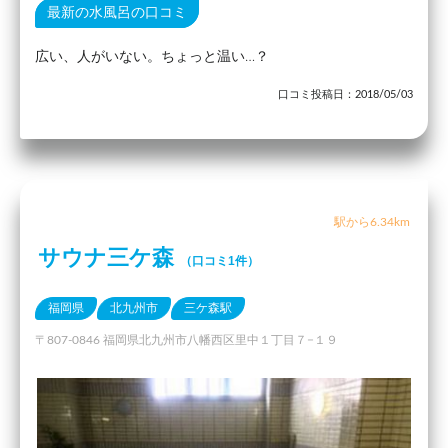
最新の水風呂の口コミ
広い、人がいない。ちょっと温い…？
口コミ投稿日：2018/05/03
駅から6.34km
サウナ三ケ森
（口コミ1件）
福岡県
北九州市
三ケ森駅
〒807-0846 福岡県北九州市八幡西区里中１丁目７−１９