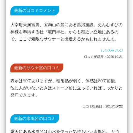
最新の口コミコメント
大宰府天満宮裏、宝満山の麓にある温浴施設。えんむすびの
神様を奉納する社『竈門神社』からも程近い立地にあるの
で、ここで素敵なサウナーと出逢えるかもしれませんよ。
(
ぷりか
さん)
口コミ投稿日：2018.10.21
最新のサウナ室の口コミ
表示は90℃ありますが、輻射熱が弱く、体感は80℃前後。
他に人がいないときはストーブ前に立っていればしっかりと
発汗できます。
口コミ投稿日：2018/10/22
最新の水風呂の口コミ
露天にある水風呂は山水を使った気持ちいい水風呂。 サウ