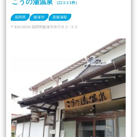
こうの湯温泉
（口コミ1件）
福岡県
飯塚市
新飯塚駅
〒820-0054 福岡県飯塚市伊川８２−３３