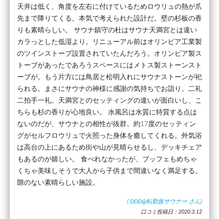
天井は低く、角度を左右に付けているためロウリュの熱が爪
先まで降りてくる。本気で考えられた設計だ。壁の杉板の香
りも素晴らしい。 サウナ鎮守の杜はサウナ天満宮とは違い
カラっとした低湿より。リニューアル前はオリンピア工業製
のツインストーブ設置されていたんだろう。オリンピア製ス
トーブがあったであろうスペースにはメトス製ストーンスト
ーブが。もう片方には鳥居と松明入れにサウナストーンが祀
られる。まさにサウナの神様に感謝の気持ちでお詣り。二礼
二拍手一礼。天満宮とのセッティングの違いが面白いし、こ
ちらも杉の香りが心地良い。 水風呂は水質に特質する点は
ないのだが、サウナとの相性が抜群。約17度のセッティン
グがセルフロウリュで火照った身体を癒してくれる。外気浴
は高台の上にあるため街や山が見晴らせるし、デッキチェア
もあるのが嬉しい。 食べれなかったが、ブッフェもめちゃ
くちゃ美味しそうで大人から子供まで間違いなく満足する。
隙のない素晴らしい施設。
(
DDD@転勤族サウナー
さん)
口コミ投稿日：2020.3.12