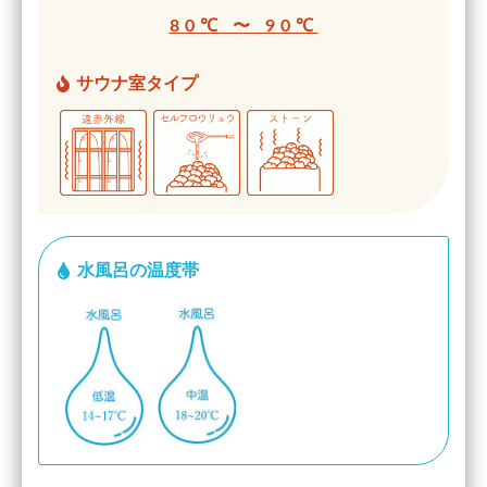
80℃ 〜 90℃
サウナ室タイプ
水風呂の温度帯