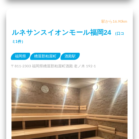
駅から16.90km
ルネサンスイオンモール福岡24
（口コ
ミ1件）
福岡県
糟屋郡粕屋町
酒殿駅
〒811-2303 福岡県糟屋郡粕屋町酒殿 老ノ木 192-1