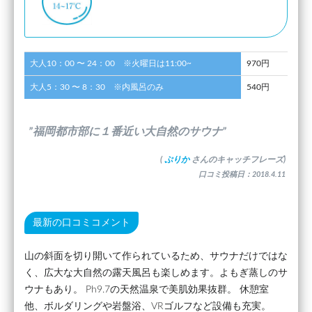
大人10：00 〜 24：00 ※火曜日は11:00~
970円
大人5：30 〜 8：30 ※内風呂のみ
540円
”福岡都市部に１番近い大自然のサウナ”
(
ぷりか
さんのキャッチフレーズ)
口コミ投稿日：2018.4.11
最新の口コミコメント
山の斜面を切り開いて作られているため、サウナだけではな
く、広大な大自然の露天風呂も楽しめます。よもぎ蒸しのサ
ウナもあり。 Ph9.7の天然温泉で美肌効果抜群。 休憩室
他、ボルダリングや岩盤浴、VRゴルフなど設備も充実。