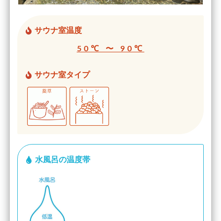
サウナ室温度
50℃ 〜 90℃
サウナ室タイプ
水風呂の温度帯