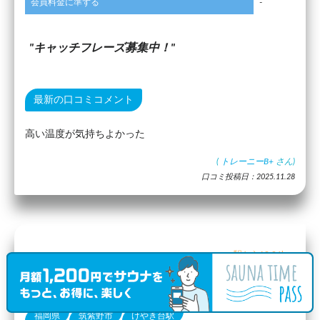
会員料金に準ずる
-
キャッチフレーズ募集中！
最新の口コミコメント
高い温度が気持ちよかった
(
トレーニーB+
さん)
口コミ投稿日：2025.11.28
駅から19.96km
筑紫野温泉アマンディ
（口コミ1件）
福岡県
筑紫野市
けやき台駅