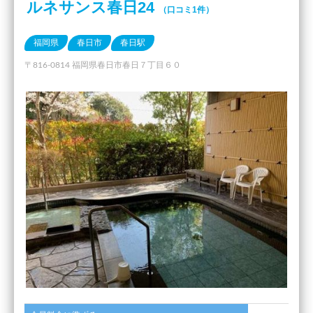
ルネサンス春日24
（口コミ1件）
福岡県
春日市
春日駅
〒816-0814 福岡県春日市春日７丁目６０