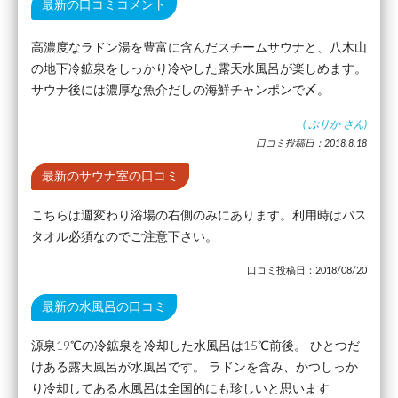
最新の口コミコメント
高濃度なラドン湯を豊富に含んだスチームサウナと、八木山
の地下冷鉱泉をしっかり冷やした露天水風呂が楽しめます。
サウナ後には濃厚な魚介だしの海鮮チャンポンで〆。
(
ぷりか
さん)
口コミ投稿日：2018.8.18
最新のサウナ室の口コミ
こちらは週変わり浴場の右側のみにあります。利用時はバス
タオル必須なのでご注意下さい。
口コミ投稿日：2018/08/20
最新の水風呂の口コミ
源泉19℃の冷鉱泉を冷却した水風呂は15℃前後。 ひとつだ
けある露天風呂が水風呂です。 ラドンを含み、かつしっか
り冷却してある水風呂は全国的にも珍しいと思います