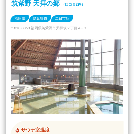
筑紫野 天拝の郷
（口コミ2件）
福岡県
筑紫野市
二日市駅
〒818-0053 福岡県筑紫野市天拝坂２丁目４−３
サウナ室温度