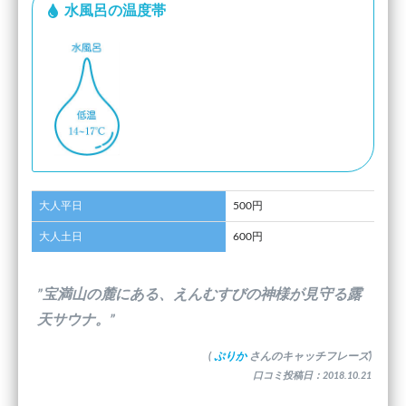
水風呂の温度帯
大人平日
500円
大人土日
600円
”宝満山の麓にある、えんむすびの神様が見守る露
天サウナ。”
(
ぷりか
さんのキャッチフレーズ)
口コミ投稿日：2018.10.21