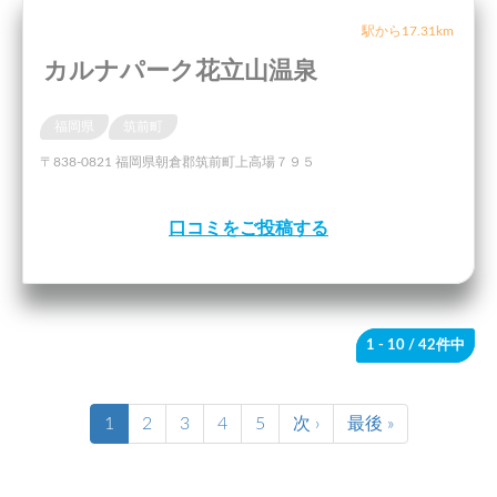
駅から17.31km
カルナパーク花立山温泉
福岡県
筑前町
〒838-0821 福岡県朝倉郡筑前町上高場７９５
口コミをご投稿する
1 - 10
/ 42件中
1
2
3
4
5
次 ›
最後 »