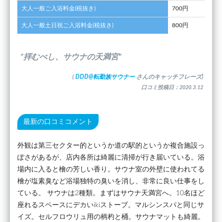
大人一般ご入浴料金(税抜き)
700円
大人一般土日祝ご入浴料金(税抜き)
800円
”拝むべし、サウナの天満宮”
(
DDD@転勤族サウナー
さんのキャッチフレーズ)
口コミ投稿日：2020.3.12
最新の口コミコメント
外観は第三セクター的というか道の駅的というか複合施設っ
ぽさがあるが、店内各所は綺麗に清掃が行き届いている。浴
場内に入ると檜の芳しい香り。サウナ室の外壁に使われてる
檜が塩素臭など浴場独特の臭いを消し、非常に良い仕事をし
ている。 サウナは2種類。まずはサウナ天満宮へ。10名ほど
座れるスペースにデカいikiストーブ。マルシンスパと同じサ
イズ。セルフロウリュ用の柄杓と桶。サウナマットも綺麗。