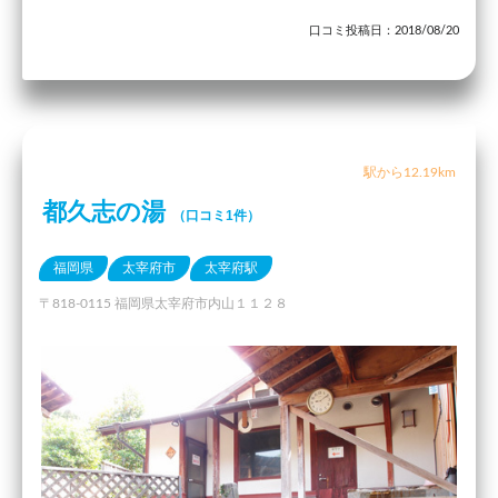
口コミ投稿日：2018/08/20
駅から12.19km
都久志の湯
（口コミ1件）
福岡県
太宰府市
太宰府駅
〒818-0115 福岡県太宰府市内山１１２８