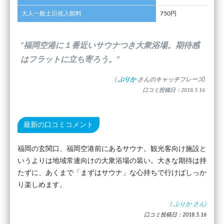
大人一般土日祝入館料
750円
”福岡空港に１番近いサウナつき大衆浴場。期待感
はフラットに立ち寄ろう。”
(
ぷりか
さんのキャッチフレーズ)
口コミ投稿日：2018.5.16
最新の口コミコメント
福岡の玄関口、福岡空港前にあるサウナ。観光客向け施設と
いうよりは地域常連向けの大衆浴場の装い。大きな期待は持
たずに、あくまで「まずはサウナ」な心持ちで行けばしっか
り楽しめます。
(
ぷりか
さん)
口コミ投稿日：2018.5.16