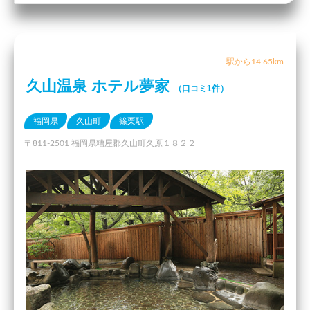
駅から14.65km
久山温泉 ホテル夢家
（口コミ1件）
福岡県
久山町
篠栗駅
〒811-2501 福岡県糟屋郡久山町久原１８２２