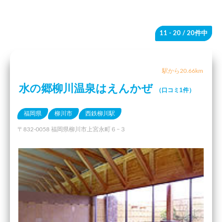
11 - 20
/ 20件中
駅から20.66km
水の郷柳川温泉はえんかぜ
（口コミ1件）
福岡県
柳川市
西鉄柳川駅
〒832-0058 福岡県柳川市上宮永町６−３