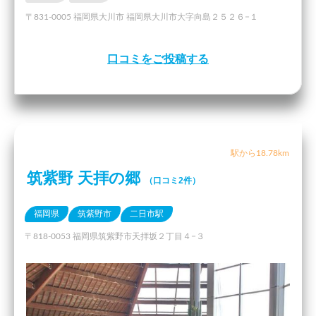
〒831-0005 福岡県大川市 福岡県大川市大字向島２５２６−１
口コミをご投稿する
駅から18.78km
筑紫野 天拝の郷
（口コミ2件）
福岡県
筑紫野市
二日市駅
〒818-0053 福岡県筑紫野市天拝坂２丁目４−３