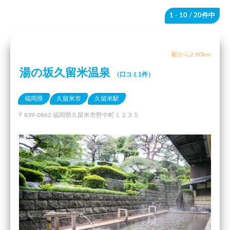
1 - 10
/ 20件中
駅から2.90km
湯の坂久留米温泉
（口コミ1件）
福岡県
久留米市
久留米駅
〒839-0862 福岡県久留米市野中町１２３５