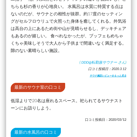
ちらも杉の香りが心地良い。 水風呂は水質に特質する点は
ないのだが、サウナとの相性が抜群。約17度のセッティン
グがセルフロウリュで火照った身体を癒してくれる。外気浴
は高台の上にあるため街や山が見晴らせるし、デッキチェア
もあるのが嬉しい。 食べれなかったが、ブッフェもめちゃ
くちゃ美味しそうで大人から子供まで間違いなく満足する。
隙のない素晴らしい施設。
(
DDD@転勤族サウナー
さん)
口コミ投稿日：2020.3.12
サウナ施設レビューをもっと見る
最新のサウナ室の口コミ
低湿よりで20名は座れるスペース。祀られてるサウナスト
ーンにお詣りしよう。
口コミ投稿日：2020/03/12
最新の水風呂の口コミ