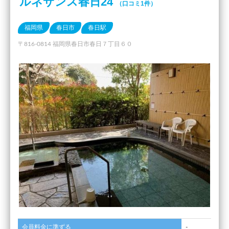
ルネサンス春日24
（口コミ1件）
福岡県
春日市
春日駅
〒816-0814 福岡県春日市春日７丁目６０
会員料金に準ずる
-