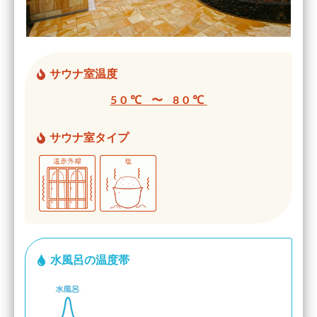
サウナ室温度
50℃ 〜 80℃
サウナ室タイプ
水風呂の温度帯