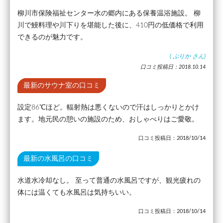
柳川市保険福祉センター水の郷内にある保養温浴施設。 柳
川で鰻料理や川下りを堪能した後に、410円の低価格で利用
できるのが魅力です。
(
ぷりか
さん)
口コミ投稿日：2018.10.14
最新のサウナ室の口コミ
設定86℃ほど。輻射熱は悪くないので汗はしっかりとかけ
ます。地元民の憩いの施設のため、おしゃべりはご愛敬。
口コミ投稿日：2018/10/14
最新の水風呂の口コミ
水道水冷却なし。 至って普通の水風呂ですが、観光疲れの
体には温くても水風呂は気持ちいい。
口コミ投稿日：2018/10/14