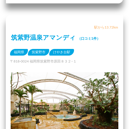
駅から13.72km
筑紫野温泉アマンディ
（口コミ1件）
福岡県
筑紫野市
けやき台駅
〒818-0024 福岡県筑紫野市原田８３２−１