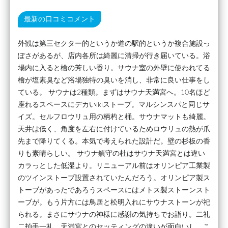
最新の口コミコメント
外観は第三セクター的というか道の駅的というか複合施設っ
ぽさがあるが、店内各所は綺麗に清掃が行き届いている。浴
場内に入ると檜の芳しい香り。サウナ室の外壁に使われてる
檜が塩素臭など浴場独特の臭いを消し、非常に良い仕事をし
ている。 サウナは2種類。まずはサウナ天満宮へ。10名ほど
座れるスペースにデカいikiストーブ。マルシンスパと同じサ
イズ。セルフロウリュ用の柄杓と桶。サウナマットも綺麗。
天井は低く、角度を左右に付けているためロウリュの熱が爪
先まで降りてくる。本気で考えられた設計だ。壁の杉板の香
りも素晴らしい。 サウナ鎮守の杜はサウナ天満宮とは違い
カラっとした低湿より。リニューアル前はオリンピア工業製
のツインストーブ設置されていたんだろう。オリンピア製ス
トーブがあったであろうスペースにはメトス製ストーンスト
ーブが。もう片方には鳥居と松明入れにサウナストーンが祀
られる。まさにサウナの神様に感謝の気持ちでお詣り。二礼
二拍手一礼。天満宮とのセッティングの違いが面白いし、こ