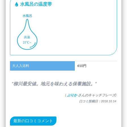
水風呂の温度帯
大人入浴料
410円
”柳川最安値。地元を味わえる保養施設。”
(
ぷりか
さんのキャッチフレーズ)
口コミ投稿日：2018.10.14
最新の口コミコメント