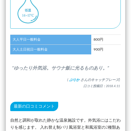
大人平日一般料金
800円
大人土日祝日一般料金
900円
”ゆったり外気浴。サウナ飯に光るものあり。”
(
ぷりか
さんのキャッチフレーズ)
口コミ投稿日：2018.4.11
最新の口コミコメント
自然と調和が取れた静かな温泉施設です。外気浴にはこだわ
りを感じます。 入れ替え制バリ風浴室と和風浴室の2種類あ