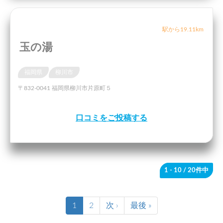
駅から19.11km
玉の湯
福岡県
柳川市
〒832-0041 福岡県柳川市片原町５
口コミをご投稿する
1 - 10
/ 20件中
1
2
次 ›
最後 »