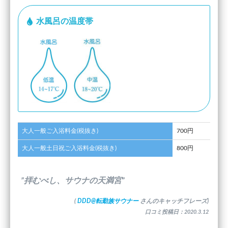
水風呂の温度帯
大人一般ご入浴料金(税抜き)
700円
大人一般土日祝ご入浴料金(税抜き)
800円
”拝むべし、サウナの天満宮”
(
DDD@転勤族サウナー
さんのキャッチフレーズ)
口コミ投稿日：2020.3.12