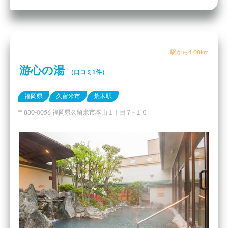
駅から4.08km
游心の湯
（口コミ1件）
福岡県
久留米市
荒木駅
〒830-0056 福岡県久留米市本山１丁目７−１０