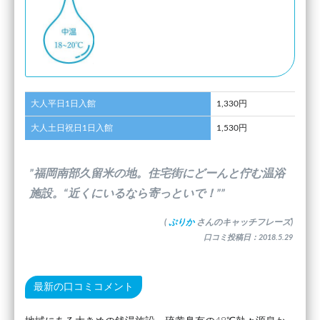
大人平日1日入館
1,330円
大人土日祝日1日入館
1,530円
”福岡南部久留米の地。住宅街にどーんと佇む温浴
施設。“近くにいるなら寄っといで！””
(
ぷりか
さんのキャッチフレーズ)
口コミ投稿日：2018.5.29
最新の口コミコメント