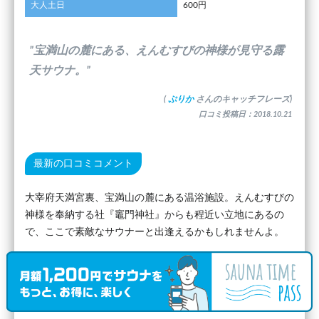
大人土日
600円
”宝満山の麓にある、えんむすびの神様が見守る露
天サウナ。”
(
ぷりか
さんのキャッチフレーズ)
口コミ投稿日：2018.10.21
最新の口コミコメント
大宰府天満宮裏、宝満山の麓にある温浴施設。えんむすびの
神様を奉納する社『竈門神社』からも程近い立地にあるの
で、ここで素敵なサウナーと出逢えるかもしれませんよ。
(
ぷりか
さん)
口コミ投稿日：2018.10.21
最新のサウナ室の口コミ