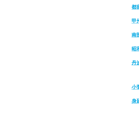
都
甲
南
昭
丹
小
身