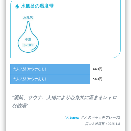
水風呂の温度帯
大人入浴(サウナなし)
440円
大人入浴(サウナあり)
540円
”湯船、サウナ、人情により心身共に温まるレトロ
な銭湯”
(
K Sauner
さんのキャッチフレーズ)
口コミ投稿日：2018.1.8