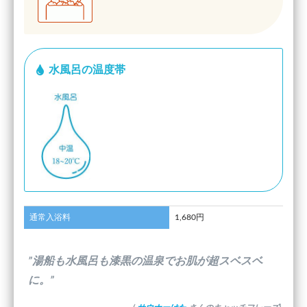
水風呂の温度帯
通常入浴料
1,680円
”湯船も水風呂も漆黒の温泉でお肌が超スベスベ
に。”