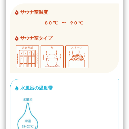
サウナ室温度
80℃ 〜 90℃
サウナ室タイプ
水風呂の温度帯