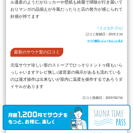
ル遺産のようだがロッカーや壁紙も綺麗で掃除が行き届いて
おりマンガの品揃えが今風だったりと店の努力が感じられて
好感が持てます
(
とよなか
さん)
口コミ投稿日：2019.2.16
サウナ施設レビューをもっと見る
最新のサウナ室の口コミ
元塩サウナ珍しい形のストーブでひっそりトントゥ様もいら
っしゃいますテレビ無しα波音楽の掲示があるも流れている
のは漫才操作は出来ないが室内に温度を操作するであろうダ
イヤルがあります
口コミ投稿日：2019/02/16
最新の水風呂の口コミ
温度が１９度。水はきれいで広さもあります。