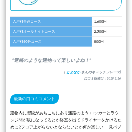
入浴料普通コース
1,600円
入浴料オールナイトコース
2,500円
入浴料60分コース
800円
”迷路のような建物って楽しいよね！”
(
とよなか
さんのキャッチフレーズ)
口コミ投稿日：2019.2.16
最新の口コミコメント
建物内に階段があちこちにあり迷路のよう ロッカーとラウ
ンジ間が坂になってるとか浴室を出てドライヤーをかけるた
めに2フロア上がらないとならないとか何か楽しい 一見バブ