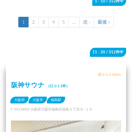
1 - 10
/ 312件中
1
2
3
4
5
…
次 ›
最後 »
11 - 20
/ 312件中
駅から2.06km
阪神サウナ
（口コミ3件）
大阪府
大阪市
福島駅
〒553-0003 大阪府大阪市福島区福島５丁目６−１６