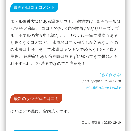
最新の口コミコメント
ホテル阪神大阪にある温泉サウナ。 宿泊客は800円も一般は
2750円と高級。 コロナのおかげで宿泊はかなりリーズナブ
ル。ホテルの方々申し訳ない。 サウナは一室で温度もあま
り高くなくほどほど。 水風呂は二人程度しか入らないもの
の水深は十分、そして水温はキンキンで恐らく10〜14度と
最高。 休憩室もあり宿泊時は飲まずに帰ってきて是非とも
利用すべし。 22時までなのでご注意を！
(
おくわ
さん)
口コミ投稿日：2020.12.10
サウナ施設レビューをもっと見る
最新のサウナ室の口コミ
ほどほどの温度。室内広々です。
口コミ投稿日：2020/12/10