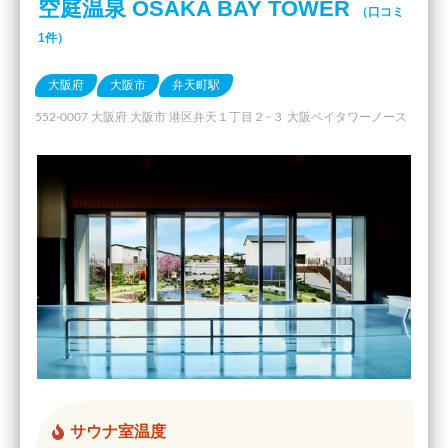
空庭温泉 OSAKA BAY TOWER
（口コミ
1件）
大阪府
大阪市
弁天町駅
552-0007 大阪府 大阪市 港区弁天１丁目２−３ 大阪ベイタワーノース
サウナ室温度