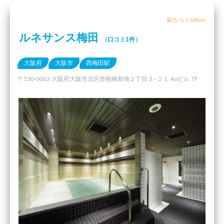
駅から2.68km
ルネサンス梅田
（口コミ1件）
大阪府
大阪市
西梅田駅
〒530-0002 大阪府大阪市北区曾根崎新地２丁目３−２１ Axビル 7F