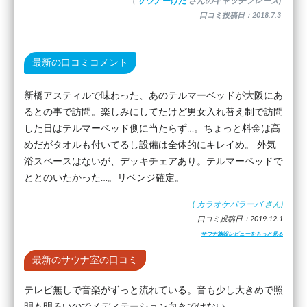
(
サウナーけた
さんのキャッチフレーズ)
口コミ投稿日：2018.7.3
最新の口コミコメント
新橋アスティルで味わった、あのテルマーベッドが大阪にあ
るとの事で訪問。楽しみにしてたけど男女入れ替え制で訪問
した日はテルマーベッド側に当たらず…。ちょっと料金は高
めだがタオルも付いてるし設備は全体的にキレイめ。 外気
浴スペースはないが、デッキチェアあり。テルマーベッドで
ととのいたかった…。リベンジ確定。
(
カラオケパラーバ
さん)
口コミ投稿日：2019.12.1
サウナ施設レビューをもっと見る
最新のサウナ室の口コミ
テレビ無しで音楽がずっと流れている。音も少し大きめで照