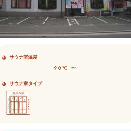
サウナ室温度
90℃ 〜
サウナ室タイプ