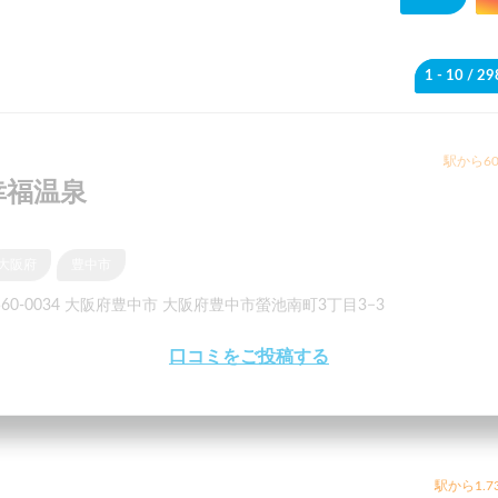
1 - 10
/ 2
駅から60
幸福温泉
大阪府
豊中市
560-0034 大阪府豊中市 大阪府豊中市螢池南町3丁目3−3
口コミをご投稿する
駅から1.7