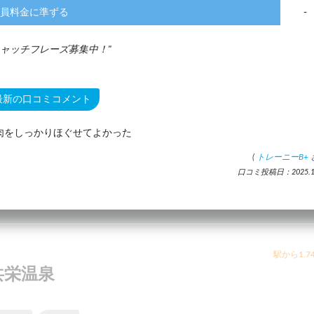
員料金に準ずる
-
ャッチフレーズ募集中！
最新の口コミコメント
肉をしっかりほぐせてよかった
(
トレーニーB+
口コミ投稿日：2025.11
駅から1.7
共栄温泉