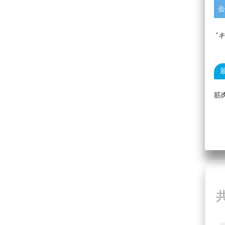
会
キ
筋