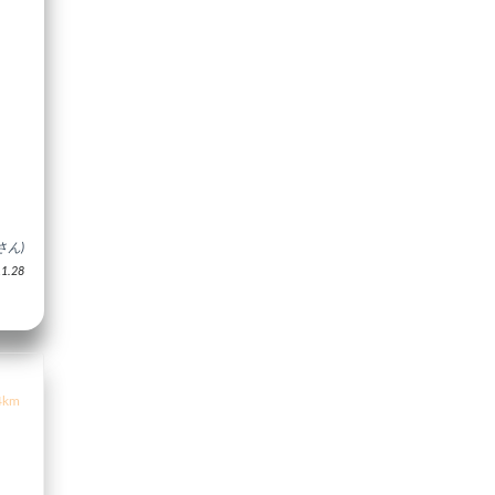
さん)
.28
4km