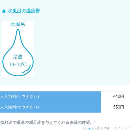
水風呂の温度帯
人入浴料(サウナなし)
440円
人入浴料(サウナあり)
550円
最低料金で最高の満足度を与えてくれる奇跡の銭湯。”
(
いしい
さんのキャッチフレー