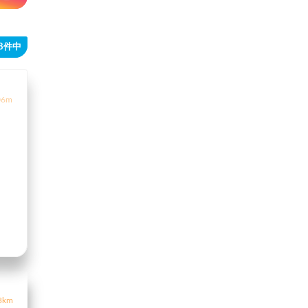
98件中
6m
3km