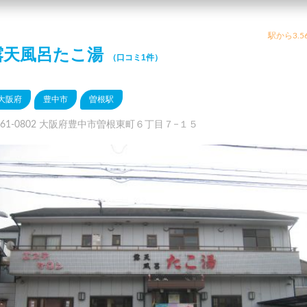
駅から3.5
露天風呂たこ湯
（口コミ1件）
大阪府
豊中市
曽根駅
561-0802 大阪府豊中市曽根東町６丁目７−１５