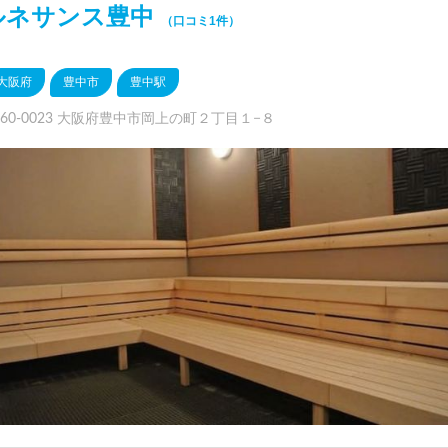
ルネサンス豊中
（口コミ1件）
大阪府
豊中市
豊中駅
560-0023 大阪府豊中市岡上の町２丁目１−８