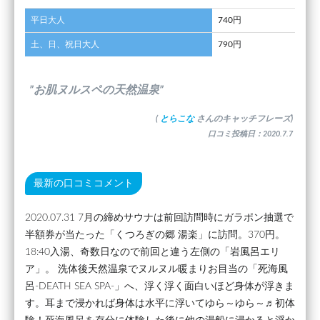
平日大人
740円
土、日、祝日大人
790円
”お肌ヌルスペの天然温泉”
(
とらこな
さんのキャッチフレーズ)
口コミ投稿日：2020.7.7
最新の口コミコメント
2020.07.31 7月の締めサウナは前回訪問時にガラポン抽選で
半額券が当たった「くつろぎの郷 湯楽」に訪問。370円。
18:40入湯、奇数日なので前回と違う左側の「岩風呂エリ
ア」。 洗体後天然温泉でヌルヌル暖まりお目当の「死海風
呂-DEATH SEA SPA-」へ、浮く浮く面白いほど身体が浮きま
す。耳まで浸かれば身体は水平に浮いてゆら～ゆら～♬初体