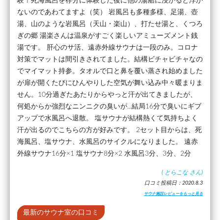
験！死海風呂を存分に体験した後に他の湯船に浸かると浮か
ないのであわてますよ（笑） 岩風呂も多種多様、足湯、壺
湯、山のような岩風呂（天山・楽山）、打たせ湯と、くつろ
ぎの郷 湯楽さんは温泉がすごく楽しいアミューズメント銭
湯です。 肝心のサ活、遠赤外線サウナは一段のみ。コロナ
対策でマットは間引きされてました。結構ビチャビチャなの
でマイマット持参。タオルで口と鼻を覆い蒸され始めました
が扉が開くたびにひんやりした空気が舞い込み中々暖まりま
せん。10分過ぎたあたりからやっと汗が出てきましたが、
何処からか強烈なニンニクの臭いが...結局16分で臭いにギブ
アップで水風呂へ退散。 塩サウナが結構熱くて気持ちよく
汗が出るのでこちらの方が好みです。 2セット目からは、死
海風呂、塩サウナ、水風呂のサイクルになりました。 遠赤
外線サウナ16分×1 塩サウナ8分×2 水風呂3分、3分、2分
(
とらこな
さん)
口コミ投稿日：2020.8.3
サウナ施設レビューをもっと見る
最新のサウナ室の口コミ