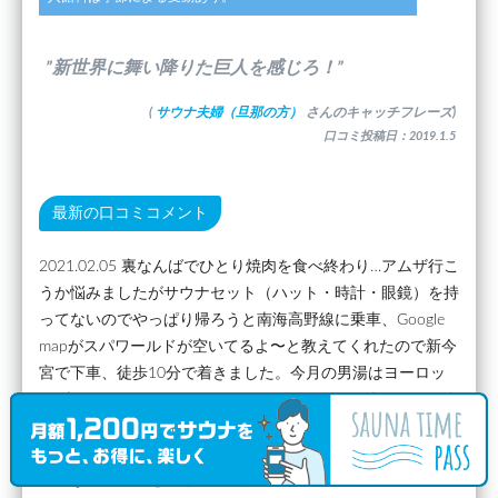
”新世界に舞い降りた巨人を感じろ！”
(
サウナ夫婦（旦那の方）
さんのキャッチフレーズ)
口コミ投稿日：2019.1.5
最新の口コミコメント
2021.02.05 裏なんばでひとり焼肉を食べ終わり…アムザ行こ
うか悩みましたがサウナセット（ハット・時計・眼鏡）を持
ってないのでやっぱり帰ろうと南海高野線に乗車、Google
mapがスパワールドが空いてるよ〜と教えてくれたので新今
宮で下車、徒歩10分で着きました。今月の男湯はヨーロッ
パゾーン、フィンランドサウナがあるらしい、楽しみ🎶 布
放題もありがたい。 スパワールド 世界の大温泉 初めての入
館。 自動券売機で入浴券1500円を購入して受付で検温、初
めてなので説明を聞くと4階が男風呂、退館時は自動精算機