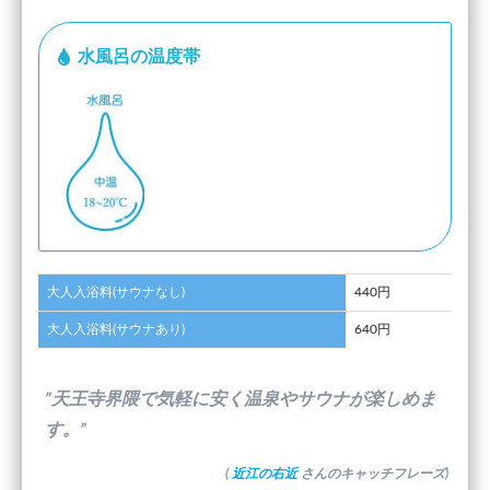
水風呂の温度帯
大人入浴料(サウナなし)
440円
大人入浴料(サウナあり)
640円
”天王寺界隈で気軽に安く温泉やサウナが楽しめま
す。”
(
近江の右近
さんのキャッチフレーズ)