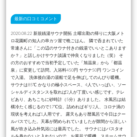
最新の口コミコメント
2020.08.22 新規銭湯サウナ開拓 土曜出勤の帰りに大阪メト
ロ花園町の知人の串カツ屋で晩ごはん。 隣で呑まれていた
常連さんに「この辺のサウナ付きの銭湯でいいとこあります
か？」と話しかけサウナ談議で仲良くなりました（笑） そ
の方のおすすめで当初予定していた「旭温泉」から「都温
泉」に変更して訪問。入浴料450円 サウナ50円 ワンコイン
で入湯。 洗体後白湯の湯船で足を伸ばしてのんびり暖機。
サウナは85℃ かなりの極小スペース、4人でいっぱい、ソー
シャルディスタンスを取れば2人が丁度いい感じです。テレ
ビあり、あちこちに砂時計（5分）ありました。 水風呂は結
構冷たく感じるので17℃位、詰めればギリ2人、コロナ渦の
現状を考えれば1人用です。 露天もあり暦風呂で今日はクー
ルバスでした。天幕が閉められていましたが隙間から涼しい
風が吹き込み外気浴には最高でした。 サウナにはバスタオ
ルを巻かないと入れないので、お風呂で暖機、スチームサウ