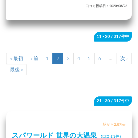
口コミ投稿日：2020/08/26
11 - 20
/ 317件中
« 最初
‹ 前
1
2
3
4
5
6
…
次 ›
最後 »
21 - 30
/ 317件中
駅から2.87km
スパワールド 世界の大温泉
（口コミ3件）