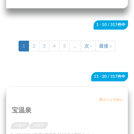
1 - 10
/ 317件中
1
2
3
4
5
…
次 ›
最後 »
11 - 20
/ 317件中
駅から2.42km
宝温泉
大阪府
大阪市