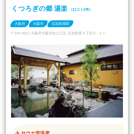
くつろぎの郷 湯楽
（口コミ2件）
大阪府
大阪市
北加賀屋駅
〒559-0011 大阪府大阪市住之江区 北加賀屋３丁目５−３７
サウナ室温度