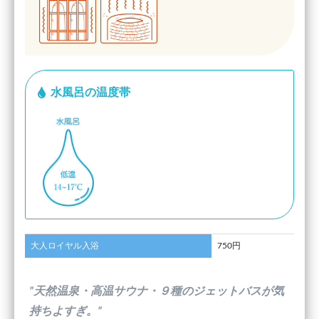
水風呂の温度帯
大人ロイヤル入浴
750円
”天然温泉・高温サウナ・９種のジェットバスが気
持ちよすぎ。”