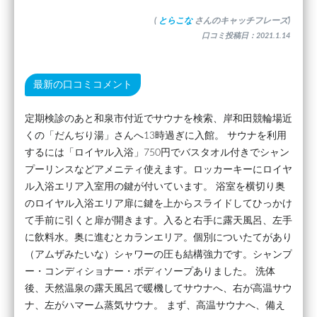
(
とらこな
さんのキャッチフレーズ)
口コミ投稿日：2021.1.14
最新の口コミコメント
定期検診のあと和泉市付近でサウナを検索、岸和田競輪場近
くの「だんぢり湯」さんへ13時過ぎに入館。 サウナを利用
するには「ロイヤル入浴」750円でバスタオル付きでシャン
プーリンスなどアメニティ使えます。ロッカーキーにロイヤ
ル入浴エリア入室用の鍵が付いています。 浴室を横切り奥
のロイヤル入浴エリア扉に鍵を上からスライドしてひっかけ
て手前に引くと扉が開きます。入ると右手に露天風呂、左手
に飲料水。奥に進むとカランエリア。個別についたてがあり
（アムザみたいな）シャワーの圧も結構強力です。シャンプ
ー・コンディショナー・ボディソープありました。 洗体
後、天然温泉の露天風呂で暖機してサウナへ、右が高温サウ
ナ、左がハマーム蒸気サウナ。 まず、高温サウナへ、備え