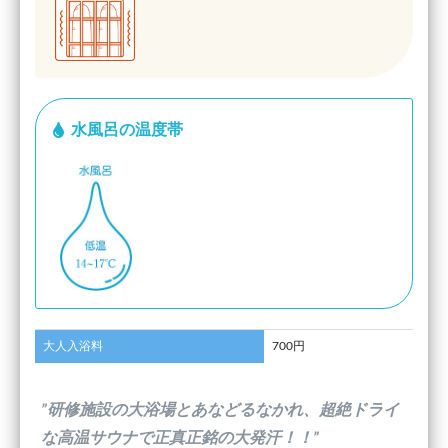
水風呂の温度帯
大人入浴料
700円
”研修施設の大浴場とあなどるなかれ、超絶ドライ
な高温サウナで正真正銘の大発汗！！”