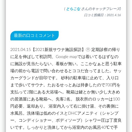
(
とらこな
さんのキャッチフレーズ)
口コミ投稿日：2021.4.16
最新の口コミコメント
2021.04.15【2021新規サウナ施設探訪】⑪ 定期診察の帰り
に足を伸ばして初訪問、Google mapでは着いてるはずなの
に施設が見当たらない、看板が無い。ここかなぁと思う駐車
場の前から電話で問い合わせるとココだ合ってました。サッ
カーグランドが目印です。 砂利の駐車場に止めて、入り口
まで歩いてサウナ。たおるせっとあは持参したので700円を
支払って2階にある大浴場へ。靴箱は鍵とか無い少し大きめ
の居酒屋にある靴箱へ、先客2名。 脱衣所のロッカーは100
円必要、返却あり。 浴室内入って右に掛け湯、その裏側に
水風呂。洗体場は低めのイスとDHCアメニティ（シャンプ
ー、コンディショナー、ボディソープ）シャワー圧は丁度良
いです。しっかりと洗体してから浴室内のお風呂40℃で手