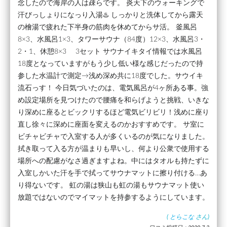
念したので海岸の人は疎らです。 炎天下のウォーキングで
汗びっしょりになっり入湯♨️ しっかりと洗体してから露天
の檜湯で疲れた下半身の筋肉を休めてからサ活。 釜風呂
8×3、水風呂1×3、タワーサウナ（84度）12×3、水風呂3・
2・1、休憩8×3 3セット サウナイキタイ情報では水風呂
18度となっていますがもう少し低い様な感じだったので持
参した水温計で測定→浅め深め共に18度でした。サウイキ
流石っす！ 今日気づいたのは、電気風呂が4ヶ所ある事。強
め設定場所を見つけたので腰痛を和らげようと挑戦、いきな
り深めに座るとビックリするほど電気ビリビリ！浅めに座り
直し徐々に深めに座面を変えるのかおすすめです。 サ室に
ビチャビチャで入室する人が多くいるのが気になりました。
拭き取って入る方が温まりも早いし、何より公衆で使用する
場所への配慮がなさ過ぎますよね。中にはタオルも持たずに
入室しかいた汗を手で拭ってサウナマットに擦り付ける…あ
り得ないです。 虹の湯は狭山も虹の湯もサウナマット使い
放題ではないのでマイマットを持参するようにしています。
(
とらこな
さん)