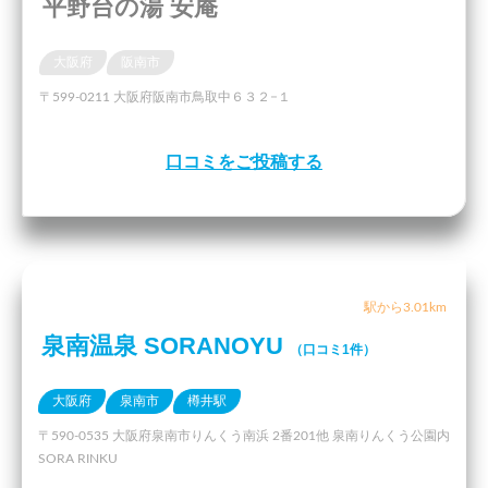
平野台の湯 安庵
大阪府
阪南市
〒599-0211 大阪府阪南市鳥取中６３２−１
口コミをご投稿する
駅から3.01km
泉南温泉 SORANOYU
（口コミ1件）
大阪府
泉南市
樽井駅
〒590-0535 大阪府泉南市りんくう南浜 2番201他 泉南りんくう公園内
SORA RINKU