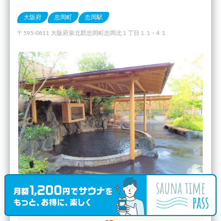
大阪府
忠岡町
忠岡駅
〒595-0811 大阪府泉北郡忠岡町忠岡北１丁目１１−４１
サウナ室温度