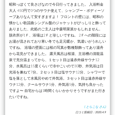
昭和っぽくて良さげなので今日行ってきました。 入浴料金
大人 450円で3つのサウナ使えて、シャンプー・ボディーソ
ープありなんて安すぎますよ！ フロントの壁には、昭和の
懐かしい歌謡曲シングル盤のジャケットがびっしりと飾って
ありました、此処のご主人は中森明菜派かもしれません。
脱衣所が1Ｆ、浴場は2Ｆと珍しいですね。 2Ｆへの階段には
お湯が流されており寒い冬でも足元暖か、気遣いがうれしい
ですね。 浴場の壁面には桜の写真が数種類飾ってあり湯舟
から花見ができました。 露天風呂は桜湯、主浴槽の清龍温
泉で充分温まってから、１セット目は遠赤外線サウナ12
分、水風呂は15度くらいで冷やこいので30秒、外気浴は日
光浴を兼ねて7分。２セット目は塩サウナ12分、シャワーで
塩を落として水風呂やめて外気浴。３セット目は遠赤外線サ
ウナ12分、クールサウナ5分、外気浴5分。気持ち良かった
ですよ〜 自宅からは1時間くらいかかりそうですがまた行き
たいですね。
(
とらこな
さん)
口コミ投稿日：2020.4.9