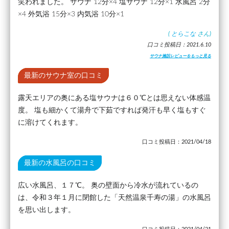
笑われました。 サウナ 12分×4 塩サウナ 12分×1 水風呂 2分
×4 外気浴 15分×3 内気浴 10分×1
(
とらこな
さん)
口コミ投稿日：2021.6.10
サウナ施設レビューをもっと見る
最新のサウナ室の口コミ
露天エリアの奥にある塩サウナは６０℃とは思えない体感温
度。 塩も細かくて湯舟で下茹ですれば発汗も早く塩もすぐ
に溶けてくれます。
口コミ投稿日：2021/04/18
最新の水風呂の口コミ
広い水風呂、１７℃。 奥の壁面から冷水が流れているの
は、令和３年１月に閉館した「天然温泉千寿の湯」の水風呂
を思い出します。