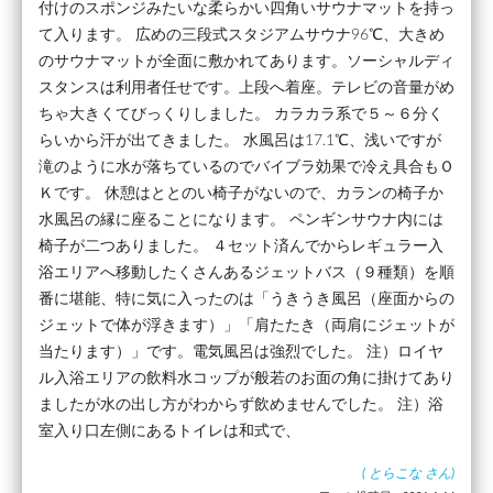
付けのスポンジみたいな柔らかい四角いサウナマットを持っ
て入ります。 広めの三段式スタジアムサウナ96℃、大きめ
のサウナマットが全面に敷かれてあります。ソーシャルディ
スタンスは利用者任せです。上段へ着座。テレビの音量がめ
ちゃ大きくてびっくりしました。 カラカラ系で５～６分く
らいから汗が出てきました。 水風呂は17.1℃、浅いですが
滝のように水が落ちているのでバイブラ効果で冷え具合もＯ
Ｋです。 休憩はととのい椅子がないので、カランの椅子か
水風呂の縁に座ることになります。 ペンギンサウナ内には
椅子が二つありました。 ４セット済んでからレギュラー入
浴エリアへ移動したくさんあるジェットバス（９種類）を順
番に堪能、特に気に入ったのは「うきうき風呂（座面からの
ジェットで体が浮きます）」「肩たたき（両肩にジェットが
当たります）」です。電気風呂は強烈でした。 注）ロイヤ
ル入浴エリアの飲料水コップが般若のお面の角に掛けてあり
ましたが水の出し方がわからず飲めませんでした。 注）浴
室入り口左側にあるトイレは和式で、
(
とらこな
さん)