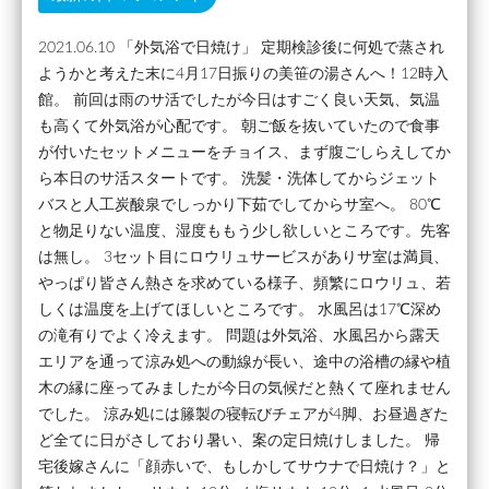
2021.06.10 「外気浴で日焼け」 定期検診後に何処で蒸され
ようかと考えた末に4月17日振りの美笹の湯さんへ！12時入
館。 前回は雨のサ活でしたが今日はすごく良い天気、気温
も高くて外気浴が心配です。 朝ご飯を抜いていたので食事
が付いたセットメニューをチョイス、まず腹ごしらえしてか
ら本日のサ活スタートです。 洗髪・洗体してからジェット
バスと人工炭酸泉でしっかり下茹でしてからサ室へ。 80℃
と物足りない温度、湿度ももう少し欲しいところです。先客
は無し。 3セット目にロウリュサービスがありサ室は満員、
やっぱり皆さん熱さを求めている様子、頻繁にロウリュ、若
しくは温度を上げてほしいところです。 水風呂は17℃深め
の滝有りでよく冷えます。 問題は外気浴、水風呂から露天
エリアを通って涼み処への動線が長い、途中の浴槽の縁や植
木の縁に座ってみましたが今日の気候だと熱くて座れません
でした。 涼み処には籐製の寝転びチェアが4脚、お昼過ぎた
ど全てに日がさしており暑い、案の定日焼けしました。 帰
宅後嫁さんに「顔赤いで、もしかしてサウナで日焼け？」と