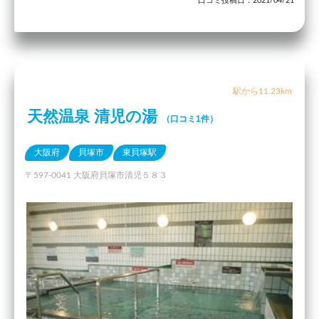
口コミ投稿日：2021/04/21
駅から11.23km
天然温泉 清児の湯
（口コミ1件）
大阪府
貝塚市
東貝塚駅
〒597-0041 大阪府貝塚市清児５８３