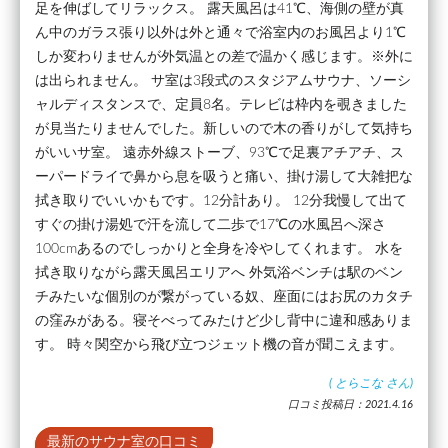
足を伸ばしてリラックス。 露天風呂は41℃、海側の壁が真
ん中のガラス張り以外は外と通々で浴室内のお風呂より1℃
しか変わりませんが外気温との差で温かく感じます。※外に
は出られません。 サ室は3段式のスタジアムサウナ、ソーシ
ャルディスタンスで、定員8名。テレビは枠内を覗きました
が見当たりませんでした。新しいので木の香りがして気持ち
がいいサ室。 遠赤外線ストーブ、93℃で足裏アチアチ、ス
ーパードライで鼻から息を吸うと痛い、掛け湯して大雑把な
拭き取りでいいかもです。12分計あり。 12分我慢して出て
すぐの掛け湯処で汗を流して二歩で17℃の水風呂へ深さ
100cmあるのでしっかりと全身を冷やしてくれます。 水を
拭き取りながら露天風呂エリアへ 外気浴ベンチは駅のベン
チみたいな個別のが繋がっている奴、座面にはお尻のカタチ
の窪みがある。寝そべってみたけど少し背中に違和感ありま
す。 時々関空から飛び立つジェット機の音が聞こえます。
(
とらこな
さん)
口コミ投稿日：2021.4.16
最新のサウナ室の口コミ