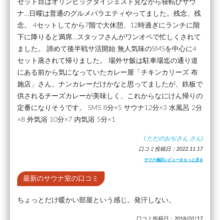
セット目はオリンピックダイジェスト見ながら寝転びサウ
ナ…日曜は普通のグルメバラエティやってました。残念、残
念。 4セットしてから7階で大休憩、12時過ぎにランチに階
下に降りると満席…スタッフさんがワンオペで忙しくされて
ました。 諦めて後半戦サ活開始 無人気味のSMSを中心に4
セット蒸されて帰りました。 場外サ飯は駐車場迄の通り道
にある前から気になっていたカレー屋「チキンカリーズ 布
施店」さん、ナンカレーだけかなと思ってましたが、鉄板で
供されるチーズカレーが美味しく、これからなにけん帰りの
定番になりそうです。 SMS 8分×5 サウナ12分×3 水風呂 2分
×8 外気浴 10分×7 内気浴 5分×1
(
ただのおぢさん
さん)
口コミ投稿日：2022.11.17
サウナ施設レビューをもっと見る
最新のサウナ室の口コミ
ちょっとだけ暖かい部屋という感じ。発汗しない。
口コミ投稿日：2018/01/17