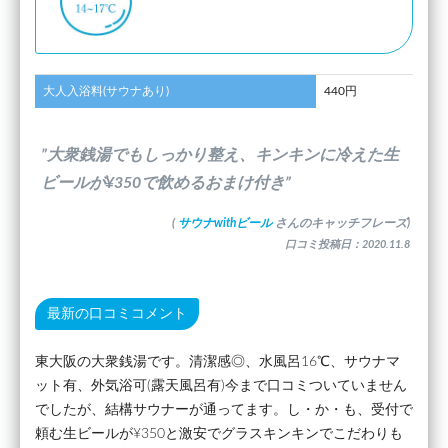
大人入浴料(サウナあり)
440円
”大衆銭湯でもしっかり整え、キンキンに冷えた生
ビールが¥350で飲めるおまけ付き”
(
サウナwithビール
さんのキャッチフレーズ)
口コミ投稿日：2020.11.8
最新の口コミコメント
東大阪の大衆銭湯です。清潔感◎、水風呂16℃、サウナマ
ット有、外気浴可(露天風呂有)今まで口コミついていません
でしたが、結構サウナーが通ってます。し・か・も、受付で
頼む生ビールが¥350と激安でグラスキンキンでこだわりも