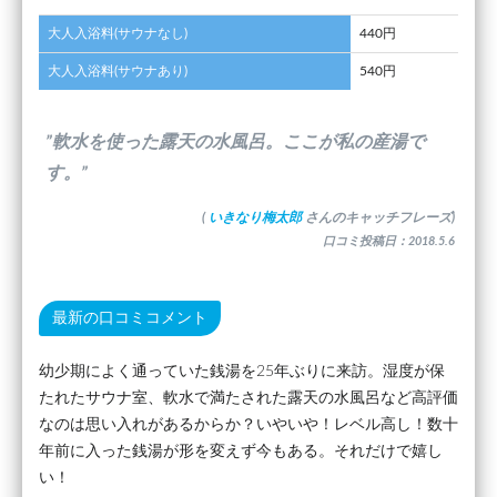
大人入浴料(サウナなし)
440円
大人入浴料(サウナあり)
540円
”軟水を使った露天の水風呂。ここが私の産湯で
す。”
(
いきなり梅太郎
さんのキャッチフレーズ)
口コミ投稿日：2018.5.6
最新の口コミコメント
幼少期によく通っていた銭湯を25年ぶりに来訪。湿度が保
たれたサウナ室、軟水で満たされた露天の水風呂など高評価
なのは思い入れがあるからか？いやいや！レベル高し！数十
年前に入った銭湯が形を変えず今もある。それだけで嬉し
い！