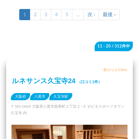
1
2
3
4
5
…
次 ›
最後 »
11 - 20
/ 312件中
駅から2.03km
ルネサンス久宝寺24
（口コミ1件）
大阪府
八尾市
久宝寺駅
〒581-0069 大阪府八尾市龍華町２丁目２−４ ゼビオスポーツタウン
久宝寺 内