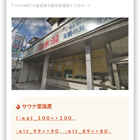
〒577-0807 大阪府東大阪市菱屋西５丁目６−７
サウナ室温度
{:egt_100=>100,
:elt_99=>90, :elt_89=>80,