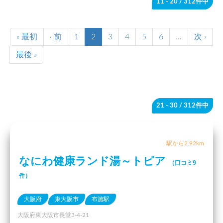
11 - 20
/ 312件中
« 最初
‹ 前
1
2
3
4
5
6
…
次 ›
最後 »
21 - 30
/ 312件中
駅から2.92km
なにわ健康ランド湯～トピア
（口コミ9
件）
大阪府
東大阪市
布施駅
大阪府東大阪市長堂3-4-21