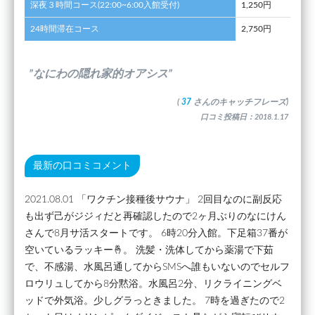
深夜３時間コース(22:00~6:00入館受付)
1,250円
24時間滞在コース
2,750円
”なにわの隠れ家的オアシス”
(
37
さんのキャッチフレーズ)
口コミ投稿日：2018.1.17
最新の口コミコメント
2021.08.01 「ワクチン接種後サウナ」 2回目なのに副反応
も出ず己がジジィだと再確認したので2ヶ月ぶりのなにけん
さんで8月サ活スタートです。 6時20分入館。下足箱37番が
空いているラッキー🤞。 洗髪・洗体してから薬湯で下茹
で、不感湯、水風呂通してからSMSへ誰もいないのでセルフ
ロウリュしてから8分黙浴。水風呂2分、リクライニングベ
ッドで外気浴。少しグラっときました。 7時を過ぎたので2