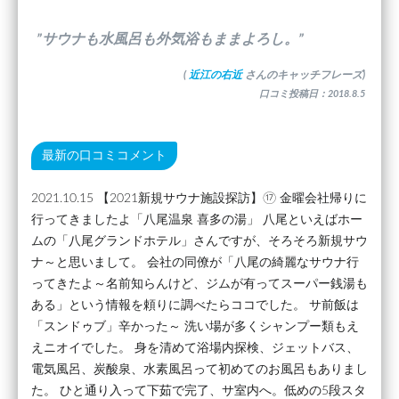
”サウナも水風呂も外気浴もままよろし。”
(
近江の右近
さんのキャッチフレーズ)
口コミ投稿日：2018.8.5
最新の口コミコメント
2021.10.15 【2021新規サウナ施設探訪】⑰ 金曜会社帰りに
行ってきましたよ「八尾温泉 喜多の湯」 八尾といえばホー
ムの「八尾グランドホテル」さんですが、そろそろ新規サウ
ナ～と思いまして。 会社の同僚が「八尾の綺麗なサウナ行
ってきたよ～名前知らんけど、ジムが有ってスーパー銭湯も
ある」という情報を頼りに調べたらココでした。 サ前飯は
「スンドゥブ」辛かった～ 洗い場が多くシャンプー類もえ
えニオイでした。 身を清めて浴場内探検、ジェットバス、
電気風呂、炭酸泉、水素風呂って初めてのお風呂もありまし
た。 ひと通り入って下茹で完了、サ室内へ。低めの5段スタ