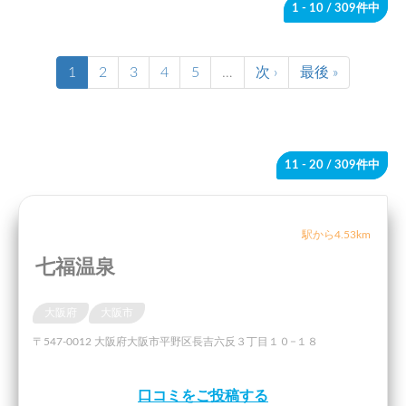
1 - 10
/ 309件中
1
2
3
4
5
…
次 ›
最後 »
11 - 20
/ 309件中
駅から4.53km
七福温泉
大阪府
大阪市
〒547-0012 大阪府大阪市平野区長吉六反３丁目１０−１８
口コミをご投稿する