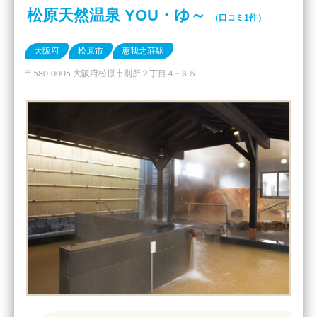
松原天然温泉 YOU・ゆ～
（口コミ1件）
大阪府
松原市
恵我之荘駅
〒580-0005 大阪府松原市別所２丁目４−３５