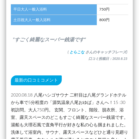
平日大人一般入浴料
750円
土日祝大人一般入浴料
800円
”すごく綺麗なスーパー銭湯です”
(
とらこな
さんのキャッチフレーズ)
口コミ投稿日：2020.8.23
最新の口コミコメント
2020.08.18 八尾ハシゴサウナ 二軒目は八尾グランドホテル
から車で5分程度の「源気温泉八尾おゆば」さんへ！15 :30
初訪問。大人750円。 玄関、フロント、階段、脱衣所、浴
室、露天スペースのどこもすごく綺麗なスーパー銭湯です。
湯船も大理石風で直角平行が好きな私の心も掴まれました。
洗体して浴室内、サウナ、露天スペースなどひと通り見廻り