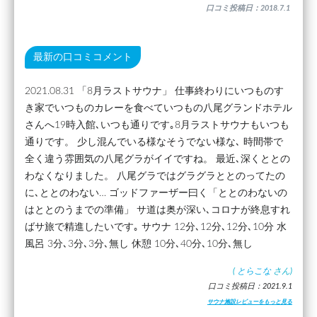
口コミ投稿日：2018.7.1
最新の口コミコメント
2021.08.31 「8月ラストサウナ」 仕事終わりにいつものす
き家でいつものカレーを食べていつもの八尾グランドホテル
さんへ19時入館､いつも通りです｡8月ラストサウナもいつも
通りです。 少し混んでいる様なそうでない様な､ 時間帯で
全く違う雰囲気の八尾グラがイイですね。 最近､深くととの
わなくなりました。 八尾グラではグラグラととのってたの
に､ととのわない… ゴッドファーザー曰く「ととのわないの
はととのうまでの準備」 サ道は奥が深い､コロナが終息すれ
ばサ旅で精進したいです｡ サウナ 12分､12分､12分､10分 水
風呂 3分､3分､3分､無し 休憩 10分､40分､10分､無し
(
とらこな
さん)
口コミ投稿日：2021.9.1
サウナ施設レビューをもっと見る