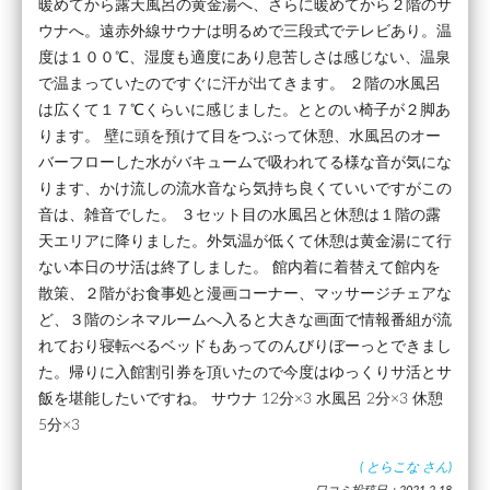
暖めてから露天風呂の黄金湯へ、さらに暖めてから２階のサ
ウナへ。遠赤外線サウナは明るめで三段式でテレビあり。温
度は１００℃、湿度も適度にあり息苦しさは感じない、温泉
で温まっていたのですぐに汗が出てきます。 ２階の水風呂
は広くて１７℃くらいに感じました。ととのい椅子が２脚あ
ります。 壁に頭を預けて目をつぶって休憩、水風呂のオー
バーフローした水がバキュームで吸われてる様な音が気にな
ります、かけ流しの流水音なら気持ち良くていいですがこの
音は、雑音でした。 ３セット目の水風呂と休憩は１階の露
天エリアに降りました。外気温が低くて休憩は黄金湯にて行
ない本日のサ活は終了しました。 館内着に着替えて館内を
散策、２階がお食事処と漫画コーナー、マッサージチェアな
ど、３階のシネマルームへ入ると大きな画面で情報番組が流
れており寝転べるベッドもあってのんびりぼーっとできまし
た。帰りに入館割引券を頂いたので今度はゆっくりサ活とサ
飯を堪能したいですね。 サウナ 12分×3 水風呂 2分×3 休憩
5分×3
(
とらこな
さん)