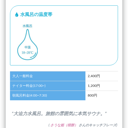
水風呂の温度帯
大人一般料金
2,400円
ナイター料金(17:00~)
1,200円
朝風呂料金(4:00~7:30)
800円
”大迫力水風呂。旅館の雰囲気に本気サウナ。”
(
さうな姫（桜餅）
さんのキャッチフレーズ)