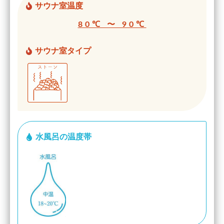
サウナ室温度
80℃ 〜 90℃
サウナ室タイプ
水風呂の温度帯