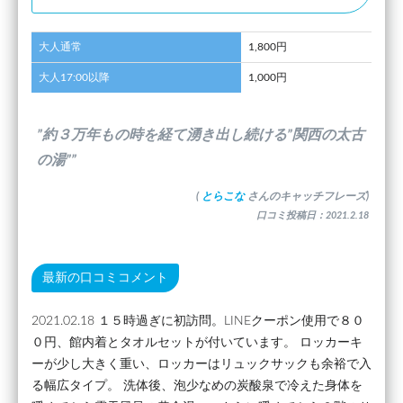
大人通常
1,800円
大人17:00以降
1,000円
”約３万年もの時を経て湧き出し続ける”関西の太古
の湯””
(
とらこな
さんのキャッチフレーズ)
口コミ投稿日：2021.2.18
最新の口コミコメント
2021.02.18 １５時過ぎに初訪問。LINEクーポン使用で８０
０円、館内着とタオルセットが付いています。 ロッカーキ
ーが少し大きく重い、ロッカーはリュックサックも余裕で入
る幅広タイプ。 洗体後、泡少なめの炭酸泉で冷えた身体を