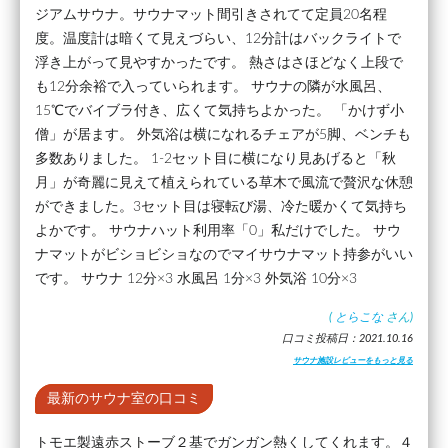
ジアムサウナ。サウナマット間引きされてて定員20名程
度。温度計は暗くて見えづらい、12分計はバックライトで
浮き上がって見やすかったです。 熱さはさほどなく上段で
も12分余裕で入っていられます。 サウナの隣が水風呂、
15℃でバイブラ付き、広くて気持ちよかった。 「かけず小
僧」が居ます。 外気浴は横になれるチェアが5脚、ベンチも
多数ありました。 1-2セット目に横になり見あげると「秋
月」が奇麗に見えて植えられている草木で風流で贅沢な休憩
ができました。3セット目は寝転び湯、冷た暖かくて気持ち
よかです。 サウナハット利用率「0」私だけでした。 サウ
ナマットがビショビショなのでマイサウナマット持参がいい
です。 サウナ 12分×3 水風呂 1分×3 外気浴 10分×3
(
とらこな
さん)
口コミ投稿日：2021.10.16
サウナ施設レビューをもっと見る
最新のサウナ室の口コミ
トモエ製遠赤ストーブ２基でガンガン熱くしてくれます。４