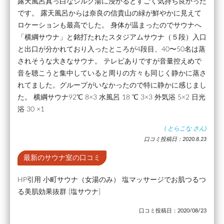
露天風呂真っ白なシルク湯に浸かるとすごく気持ち良かった
です。 露天風呂からは奈良の信貴山の緑が鮮やかに見えて
ロケーションも最高でした。 身体が温まったのでサウナへ
「横綱サウナ」と銘打たれたスタジアムサウナ（５段）入口
と出口が分かれており入ったところが4段目、40〜50名は蒸
されそうな大きなサウナ。 テレビありですが音量控えめで
音を聴こうと集中していると周りの方々も同じく静かに蒸さ
れてました。グループがいなかったので特に静かに感じまし
た。 横綱サウナ92℃ 8×3 水風呂 18 ℃ 3×3 外気浴 5×2 日光
浴 30 ×1
(
とらこな
さん)
口コミ投稿日：2020.8.23
最新のサウナ室の口コミ
HP引用 小町サウナ（女湯のみ） 塩マッサージでお肌つるつ
る美肌効果抜群 [塩サウナ]
口コミ投稿日：2020/08/23