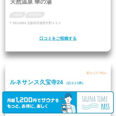
天然温泉 華の湯
大阪府
羽曳野市
〒583-0884 大阪府羽曳野市野４５３
口コミをご投稿する
駅から5.79km
ルネサンス久宝寺24
（口コミ1件）
大阪府
八尾市
久宝寺駅
〒581-0069 大阪府八尾市龍華町２丁目２−４ ゼビオスポーツタウン
久宝寺 内