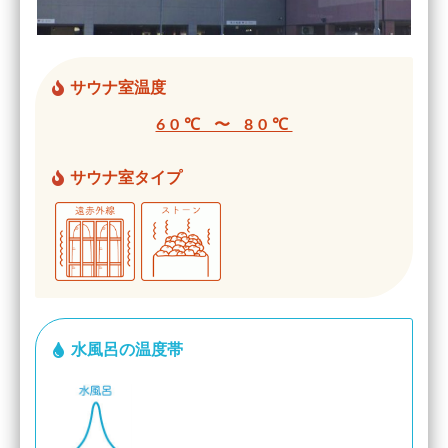
サウナ室温度
60℃ 〜 80℃
サウナ室タイプ
水風呂の温度帯