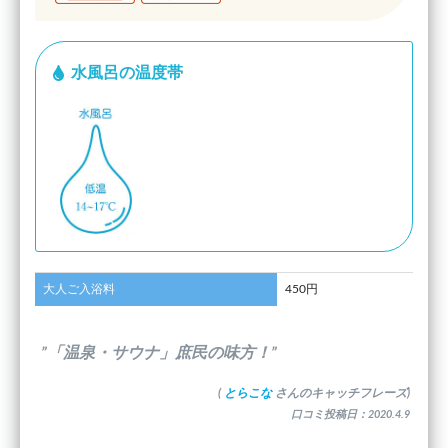
水風呂の温度帯
大人ご入浴料
450円
”「温泉・サウナ」庶民の味方！”
(
とらこな
さんのキャッチフレーズ)
口コミ投稿日：2020.4.9