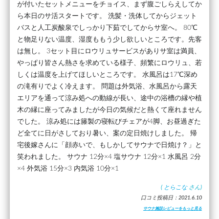
が付いたセットメニューをチョイス、まず腹ごしらえしてか
ら本日のサ活スタートです。 洗髪・洗体してからジェット
バスと人工炭酸泉でしっかり下茹でしてからサ室へ。 80℃
と物足りない温度、湿度ももう少し欲しいところです。先客
は無し。 3セット目にロウリュサービスがありサ室は満員、
やっぱり皆さん熱さを求めている様子、頻繁にロウリュ、若
しくは温度を上げてほしいところです。 水風呂は17℃深め
の滝有りでよく冷えます。 問題は外気浴、水風呂から露天
エリアを通って涼み処への動線が長い、途中の浴槽の縁や植
木の縁に座ってみましたが今日の気候だと熱くて座れません
でした。 涼み処には籐製の寝転びチェアが4脚、お昼過ぎた
ど全てに日がさしており暑い、案の定日焼けしました。 帰
宅後嫁さんに「顔赤いで、もしかしてサウナで日焼け？」と
笑われました。 サウナ 12分×4 塩サウナ 12分×1 水風呂 2分
×4 外気浴 15分×3 内気浴 10分×1
(
とらこな
さん)
口コミ投稿日：2021.6.10
サウナ施設レビューをもっと見る