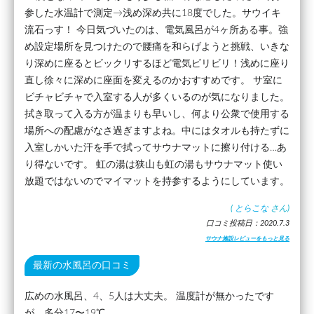
参した水温計で測定→浅め深め共に18度でした。サウイキ
流石っす！ 今日気づいたのは、電気風呂が4ヶ所ある事。強
め設定場所を見つけたので腰痛を和らげようと挑戦、いきな
り深めに座るとビックリするほど電気ビリビリ！浅めに座り
直し徐々に深めに座面を変えるのかおすすめです。 サ室に
ビチャビチャで入室する人が多くいるのが気になりました。
拭き取って入る方が温まりも早いし、何より公衆で使用する
場所への配慮がなさ過ぎますよね。中にはタオルも持たずに
入室しかいた汗を手で拭ってサウナマットに擦り付ける…あ
り得ないです。 虹の湯は狭山も虹の湯もサウナマット使い
放題ではないのでマイマットを持参するようにしています。
(
とらこな
さん)
口コミ投稿日：2020.7.3
サウナ施設レビューをもっと見る
最新の水風呂の口コミ
広めの水風呂、4、5人は大丈夫。 温度計が無かったです
が、多分17〜19℃