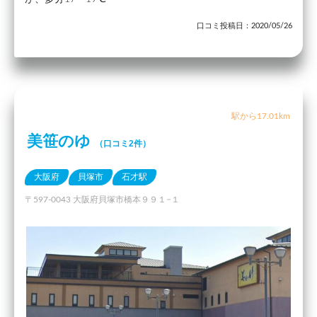
口コミ投稿日：2020/05/26
駅から17.01km
美笹のゆ
（口コミ2件）
大阪府
貝塚市
石才駅
〒597-0043 大阪府貝塚市橋本９９１−１