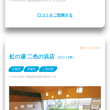
〒598-0023 大阪府泉佐野市大木 大木2236
口コミをご投稿する
駅から15.83km
虹の湯 二色の浜店
（口コミ3件）
大阪府
貝塚市
二色浜駅
〒597-0062 大阪府貝塚市澤890−15