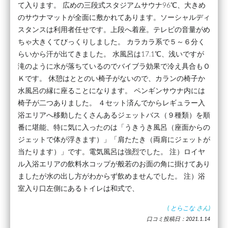
て入ります。 広めの三段式スタジアムサウナ96℃、大きめ
のサウナマットが全面に敷かれてあります。ソーシャルディ
スタンスは利用者任せです。上段へ着座。テレビの音量がめ
ちゃ大きくてびっくりしました。 カラカラ系で５～６分く
らいから汗が出てきました。 水風呂は17.1℃、浅いですが
滝のように水が落ちているのでバイブラ効果で冷え具合もＯ
Ｋです。 休憩はととのい椅子がないので、カランの椅子か
水風呂の縁に座ることになります。 ペンギンサウナ内には
椅子が二つありました。 ４セット済んでからレギュラー入
浴エリアへ移動したくさんあるジェットバス（９種類）を順
番に堪能、特に気に入ったのは「うきうき風呂（座面からの
ジェットで体が浮きます）」「肩たたき（両肩にジェットが
当たります）」です。電気風呂は強烈でした。 注）ロイヤ
ル入浴エリアの飲料水コップが般若のお面の角に掛けてあり
ましたが水の出し方がわからず飲めませんでした。 注）浴
室入り口左側にあるトイレは和式で、
(
とらこな
さん)
口コミ投稿日：2021.1.14