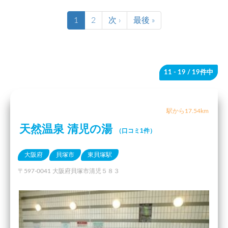
1
2
次 ›
最後 »
11 - 19
/ 19件中
駅から17.54km
天然温泉 清児の湯
（口コミ1件）
大阪府
貝塚市
東貝塚駅
〒597-0041 大阪府貝塚市清児５８３