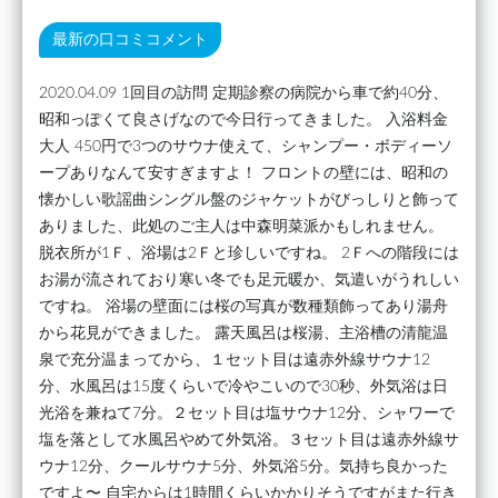
最新の口コミコメント
2020.04.09 1回目の訪問 定期診察の病院から車で約40分、
昭和っぽくて良さげなので今日行ってきました。 入浴料金
大人 450円で3つのサウナ使えて、シャンプー・ボディーソ
ープありなんて安すぎますよ！ フロントの壁には、昭和の
懐かしい歌謡曲シングル盤のジャケットがびっしりと飾って
ありました、此処のご主人は中森明菜派かもしれません。
脱衣所が1Ｆ、浴場は2Ｆと珍しいですね。 2Ｆへの階段には
お湯が流されており寒い冬でも足元暖か、気遣いがうれしい
ですね。 浴場の壁面には桜の写真が数種類飾ってあり湯舟
から花見ができました。 露天風呂は桜湯、主浴槽の清龍温
泉で充分温まってから、１セット目は遠赤外線サウナ12
分、水風呂は15度くらいで冷やこいので30秒、外気浴は日
光浴を兼ねて7分。２セット目は塩サウナ12分、シャワーで
塩を落として水風呂やめて外気浴。３セット目は遠赤外線サ
ウナ12分、クールサウナ5分、外気浴5分。気持ち良かった
ですよ〜 自宅からは1時間くらいかかりそうですがまた行き