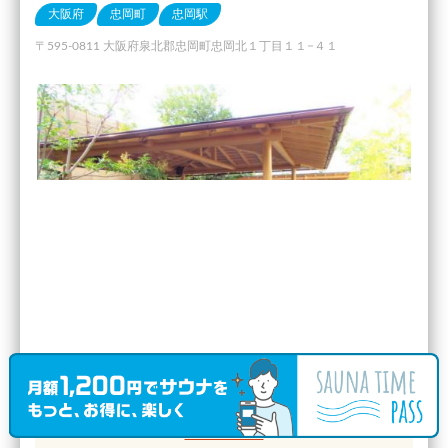
大阪府
忠岡町
忠岡駅
〒595-0811 大阪府泉北郡忠岡町忠岡北１丁目１１−４１
サウナ室温度
80℃ 〜