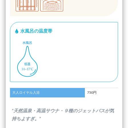
水風呂の温度帯
大人ロイヤル入浴
750円
”天然温泉・高温サウナ・９種のジェットバスが気
持ちよすぎ。”