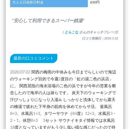
大人土日祝祭日料金
650円
”安心して利用できるスーパー銭湯”
(
とらこな
さんのキャッチフレーズ)
口コミ投稿日：2020.5.22
最新の口コミコメント
2020.07.02 関西の梅雨の中休みも今日までらしいので海辺
のウォーキング目的で今週2度目の「虹の湯二色の浜店」
に。 関西屈指の海水浴場の二色の浜ですが今年の営業を断
念したので海岸の人は疎らです。 炎天下のウォーキングで
汗びっしょりになっり入湯♨️ しっかりと洗体してから露天
の檜湯で疲れた下半身の筋肉を休めてからサ活。 釜風呂
8×3、水風呂1×3、タワーサウナ（84度）12×3、水風呂3・
2・1、休憩8×3 3セット サウナイキタイ情報では水風呂
18度となっていますがもう少し低い様な感じだったので持