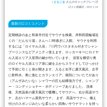
(
とらこな
さんのキャッチフレーズ)
口コミ投稿日：2021.1.14
最新の口コミコメント
定期検診のあと和泉市付近でサウナを検索、岸和田競輪場近
くの「だんぢり湯」さんへ13時過ぎに入館。 サウナを利用
するには「ロイヤル入浴」750円でバスタオル付きでシャン
プーリンスなどアメニティ使えます。ロッカーキーにロイヤ
ル入浴エリア入室用の鍵が付いています。 浴室を横切り奥
のロイヤル入浴エリア扉に鍵を上からスライドしてひっかけ
て手前に引くと扉が開きます。入ると右手に露天風呂、左手
に飲料水。奥に進むとカランエリア。個別についたてがあり
（アムザみたいな）シャワーの圧も結構強力です。シャンプ
ー・コンディショナー・ボディソープありました。 洗体
後、天然温泉の露天風呂で暖機してサウナへ、右が高温サウ
ナ、左がハマーム蒸気サウナ。 まず、高温サウナへ、備え
付けのスポンジみたいな柔らかい四角いサウナマットを持っ