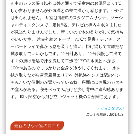
ん中のガラス張り以外は外と通々で浴室内のお風呂より1℃
しか変わりませんが外気温との差で温かく感じます。※外に
は出られません。 サ室は3段式のスタジアムサウナ、ソーシ
ャルディスタンスで、定員8名。テレビは枠内を覗きました
が見当たりませんでした。新しいので木の香りがして気持ち
がいいサ室。 遠赤外線ストーブ、93℃で足裏アチアチ、ス
ーパードライで鼻から息を吸うと痛い、掛け湯して大雑把な
拭き取りでいいかもです。12分計あり。 12分我慢して出て
すぐの掛け湯処で汗を流して二歩で17℃の水風呂へ深さ
100cmあるのでしっかりと全身を冷やしてくれます。 水を
拭き取りながら露天風呂エリアへ 外気浴ベンチは駅のベン
チみたいな個別のが繋がっている奴、座面にはお尻のカタチ
の窪みがある。寝そべってみたけど少し背中に違和感ありま
す。 時々関空から飛び立つジェット機の音が聞こえます。
(
とらこな
さん)
口コミ投稿日：2021.4.16
最新のサウナ室の口コミ