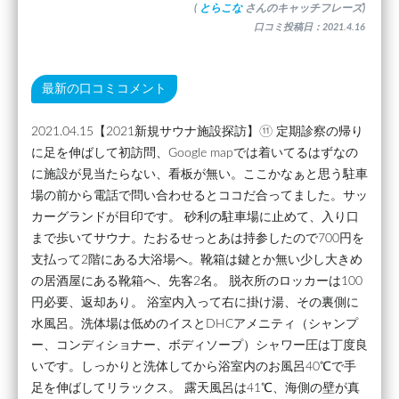
(
とらこな
さんのキャッチフレーズ)
口コミ投稿日：2021.4.16
最新の口コミコメント
2021.04.15【2021新規サウナ施設探訪】⑪ 定期診察の帰り
に足を伸ばして初訪問、Google mapでは着いてるはずなの
に施設が見当たらない、看板が無い。ここかなぁと思う駐車
場の前から電話で問い合わせるとココだ合ってました。サッ
カーグランドが目印です。 砂利の駐車場に止めて、入り口
まで歩いてサウナ。たおるせっとあは持参したので700円を
支払って2階にある大浴場へ。靴箱は鍵とか無い少し大きめ
の居酒屋にある靴箱へ、先客2名。 脱衣所のロッカーは100
円必要、返却あり。 浴室内入って右に掛け湯、その裏側に
水風呂。洗体場は低めのイスとDHCアメニティ（シャンプ
ー、コンディショナー、ボディソープ）シャワー圧は丁度良
いです。しっかりと洗体してから浴室内のお風呂40℃で手
足を伸ばしてリラックス。 露天風呂は41℃、海側の壁が真