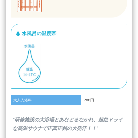
水風呂の温度帯
大人入浴料
700円
”研修施設の大浴場とあなどるなかれ、超絶ドライ
な高温サウナで正真正銘の大発汗！！”