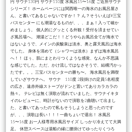
円 サウナ130円 サウナ110度 水風呂15〜16度 ご近所サウナ
シリーズ！ ホームページには関西唯一の海水のお風呂屋さ
ん、と書いてあるじゃないですか！？ ん？そういえば#三宝
バスセンター にも潮湯なるものが、、、まぁ！入って確か
めましょう。 個人的にグッとくる外観！受付を済ませてい
ざ風呂場へ。 潮湯どこだ！！どうやらお風呂全てが海水で
はないようで、メインの炭酸泉は淡水、奥と露天風呂は海水
でした。 身体を清めて（シャワーは淡水）まずは海水風呂
へ！！ ほぅ、肌にまとわりつくような感覚、なんか不思議
な感じでした。ただ、かけ流しではなさそうで、結構汚かっ
たです。。。三宝バスセンターの勝ち〜。 海水風呂を満喫
していざサウナへ。 サウナ 110度 2段掛けの定員5名程度
の広さ、遠赤外線ストーブがドンと置いてありカラカラの
熱々。 テレビは無く演歌が流れていました、サウナイキタ
イのレビューに、時計がないので演歌を2曲聴いて出まし
た、と書いてあったので私もそうしようと思ったのです
が、、、演歌は長い！！！一曲ちょいで退出！ 水風呂
15〜16度 お一人様専用水風呂サイズ しっかり冷えてて大満
足。 休憩スペースは湯船の縁に腰掛けてゆったりくつろ