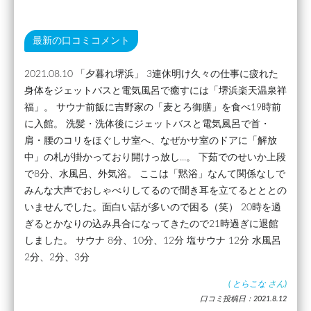
最新の口コミコメント
2021.08.10 「夕暮れ堺浜」 3連休明け久々の仕事に疲れた
身体をジェットバスと電気風呂で癒すには「堺浜楽天温泉祥
福」。 サウナ前飯に吉野家の「麦とろ御膳」を食べ19時前
に入館。 洗髪・洗体後にジェットバスと電気風呂で首・
肩・腰のコリをほぐしサ室へ、なぜかサ室のドアに「解放
中」の札が掛かっており開けっ放し...。 下茹でのせいか上段
で8分、水風呂、外気浴。 ここは「黙浴」なんて関係なしで
みんな大声でおしゃべりしてるので聞き耳を立てるとととの
いませんでした。面白い話が多いので困る（笑） 20時を過
ぎるとかなりの込み具合になってきたので21時過ぎに退館
しました。 サウナ 8分、10分、12分 塩サウナ 12分 水風呂
2分、2分、3分
(
とらこな
さん)
口コミ投稿日：2021.8.12