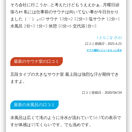
そろ会社に行こうか…と考えたけどもうええかぁ…月曜日頑
張ろｫｩ 私には仕事前のサウナは向いてない事が今日分かり
ました（´-`）.｡oO サウナ 13分×2 12分×3 塩サウナ 12分×1
水風呂 2分×3 1分×3 休憩 10分×6 交代浴1分×3
(
とらこな
さん)
口コミ投稿日：2021.6.21
サウナ施設レビューをもっと見る
最新のサウナ室の口コミ
五段タイプの大きなサウナ室 最上段は強烈な汗が期待でき
ますよ。
口コミ投稿日：2020/06/24
最新の水風呂の口コミ
水風呂は広くて滝のように冷水が流れていて16.5℃の表示で
すが体感は15℃くらいです。でも浅めです。