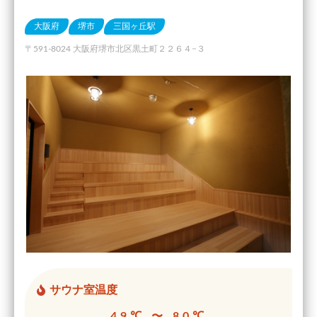
大阪府
堺市
三国ヶ丘駅
〒591-8024 大阪府堺市北区黒土町２２６４−３
サウナ室温度
49℃ 〜 80℃