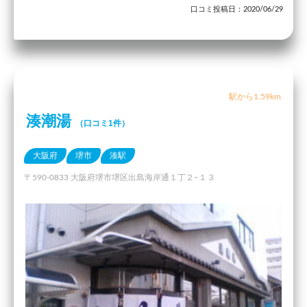
口コミ投稿日：2020/06/29
駅から1.59km
湊潮湯
（口コミ1件）
大阪府
堺市
湊駅
〒590-0833 大阪府堺市堺区出島海岸通１丁２−１３