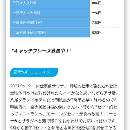
平日大人入館料
880円
土日祝大人入館料
990円
平日祥汗房(追加分)
750円
土日祝祥汗房(追加分)
850円
キャッチフレーズ募集中！
最新の口コミコメント
2021.06.19 「お仕事前サウナ」 月曜の仕事が楽になればと
土曜休日やけど片付けれたらイイかなと思いながらアサ活。
八尾グランドホテルだと朝風呂が7時半と早く終わるので6
時開店の「楽天風呂祥福の湯」さんへ 6時から3セット終わ
ってレストランへ、モーニングセットが食べ放題！ コーヒ
ー☕️とサラダ🥗と茹で卵🥚をおかわりでお腹いっぱいです。
9時から後半3セットと熱湯と水風呂の交代浴を混ぜてそろ