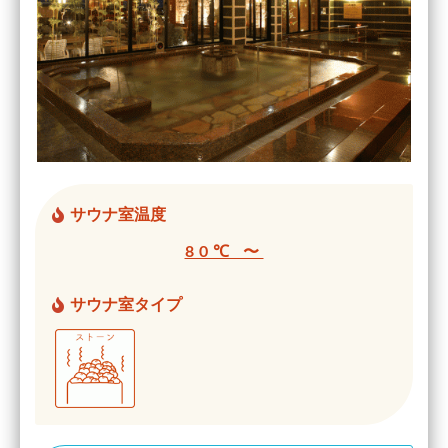
サウナ室温度
80℃ 〜
サウナ室タイプ