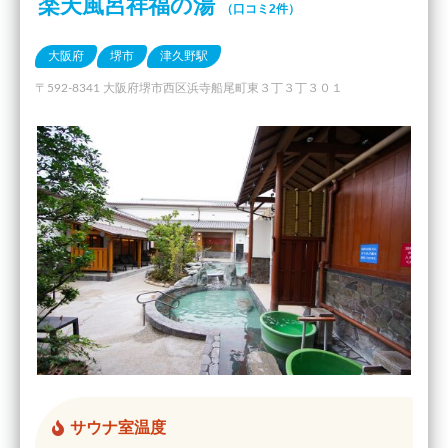
楽天風呂祥福の湯
（口コミ2件）
大阪府
堺市
津久野駅
〒592-8341 大阪府堺市西区浜寺船尾町東３丁３丁３０１
サウナ室温度