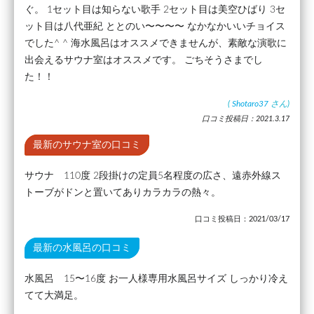
ぐ。 1セット目は知らない歌手 2セット目は美空ひばり 3セ
ット目は八代亜紀 ととのい〜〜〜〜 なかなかいいチョイス
でした^ ^ 海水風呂はオススメできませんが、素敵な演歌に
出会えるサウナ室はオススメです。 ごちそうさまでし
た！！
(
Shotaro37
さん)
口コミ投稿日：2021.3.17
最新のサウナ室の口コミ
サウナ 110度 2段掛けの定員5名程度の広さ、遠赤外線ス
トーブがドンと置いてありカラカラの熱々。
口コミ投稿日：2021/03/17
最新の水風呂の口コミ
水風呂 15〜16度 お一人様専用水風呂サイズ しっかり冷え
てて大満足。