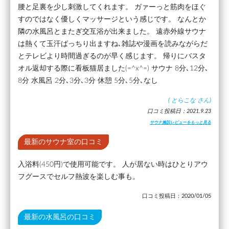
腰と足裏を少し刺激してくれます。 ガァーっと筋肉をほぐ
すのではなく優しくマッサージという感じです。 なんとか
隣の水風呂とまたぎ交互浴が出来ました。 遠赤外線サウナ
は熱くて玉汗ばっちり出ますね､雑誌や漫画を読みながらだ
とテレビより時間過ぎるのが早く感じます。 帰りにバスタ
オル返却する際に看板猫居ました(=^x^=) サウナ 8分､12分､
8分 水風呂 2分､3分､3分 休憩 5分､5分､なし
(
とらこな
さん)
口コミ投稿日：2021.9.23
サウナ施設レビューをもっと見る
最新のサウナ室の口コミ
入浴料(450円)で使用可能です。 人が居ない時はひとりアウ
フグースでセルフ熱波を楽しむ事も。
口コミ投稿日：2020/01/05
最新の水風呂の口コミ