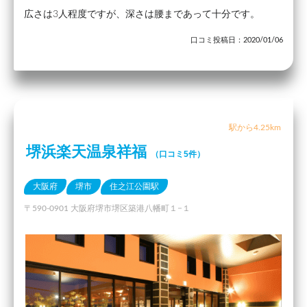
広さは3人程度ですが、深さは腰まであって十分です。
口コミ投稿日：2020/01/06
駅から4.25km
堺浜楽天温泉祥福
（口コミ5件）
大阪府
堺市
住之江公園駅
〒590-0901 大阪府堺市堺区築港八幡町１−１