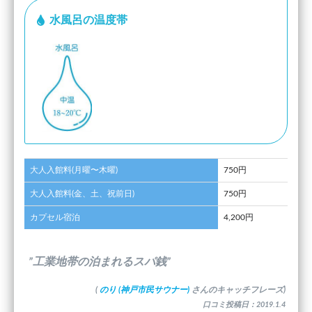
水風呂の温度帯
大人入館料(月曜〜木曜)
750円
大人入館料(金、土、祝前日)
750円
カプセル宿泊
4,200円
”工業地帯の泊まれるスパ銭”
(
のり (神戸市民サウナー)
さんのキャッチフレーズ)
口コミ投稿日：2019.1.4