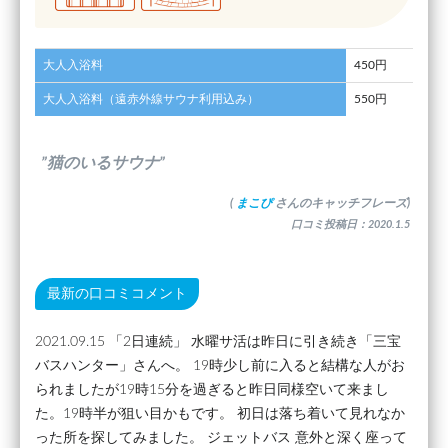
大人入浴料
450円
大人入浴料（遠赤外線サウナ利用込み）
550円
”猫のいるサウナ”
(
まこぴ
さんのキャッチフレーズ)
口コミ投稿日：2020.1.5
最新の口コミコメント
2021.09.15 「2日連続」 水曜サ活は昨日に引き続き「三宝
バスハンター」さんへ。 19時少し前に入ると結構な人がお
られましたが19時15分を過ぎると昨日同様空いて来まし
た。19時半が狙い目かもです。 初日は落ち着いて見れなか
った所を探してみました。 ジェットバス 意外と深く座って