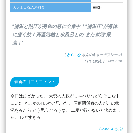
大人土日祝入浴料金
800円
”湯温と熱圧が身体の芯に全集中！”湯温圧”が身体
に凄く効く高温浴槽と水風呂との"またぎ浴"最
高！”
(
とらこな
さんのキャッチフレーズ)
口コミ投稿日：2021.3.18
最新の口コミコメント
今日はひどかった。 大勢の人数がしゃべりながらそこら中
にいた どこかのFESかと思った。 医療関係者の人がこの状
況をみたら どう思うだろうな。 二度と行かないと決めまし
た。 ひどすぎる
(
MIKAGE
さん)