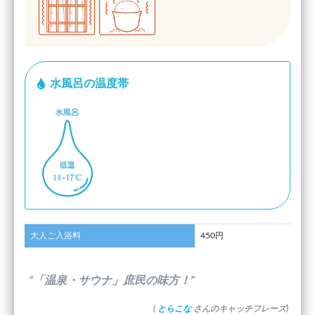
水風呂の温度帯
大人ご入浴料
450円
”「温泉・サウナ」庶民の味方！”
(
とらこな
さんのキャッチフレーズ)