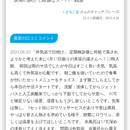
”泉南の静かで綺麗なスーパー銭湯”
(
とらこな
さんのキャッチフレーズ)
口コミ投稿日：2021.4.18
最新の口コミコメント
2021.06.10 「外気浴で日焼け」 定期検診後に何処で蒸され
ようかと考えた末に4月17日振りの美笹の湯さんへ！12時入
館。 前回は雨のサ活でしたが今日はすごく良い天気、気温
も高くて外気浴が心配です。 朝ご飯を抜いていたので食事
が付いたセットメニューをチョイス、まず腹ごしらえしてか
ら本日のサ活スタートです。 洗髪・洗体してからジェット
バスと人工炭酸泉でしっかり下茹でしてからサ室へ。 80℃
と物足りない温度、湿度ももう少し欲しいところです。先客
は無し。 3セット目にロウリュサービスがありサ室は満員、
やっぱり皆さん熱さを求めている様子、頻繁にロウリュ、若
しくは温度を上げてほしいところです。 水風呂は17℃深め
の滝有りでよく冷えます。 問題は外気浴、水風呂から露天