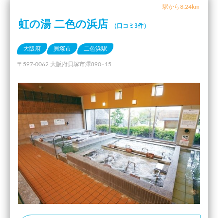
駅から8.24km
虹の湯 二色の浜店
（口コミ3件）
大阪府
貝塚市
二色浜駅
〒597-0062 大阪府貝塚市澤890−15