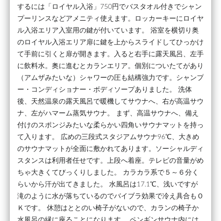
するには「ロイヤル入浴」750円でバスタオル付きでシャン
プーリンスなどアメニティ使えます。ロッカーキーにロイヤ
ル入浴エリア入室用の鍵が付いています。 浴室を横切り奥
のロイヤル入浴エリア扉に鍵を上からスライドしてひっかけ
て手前に引くと扉が開きます。入ると右手に露天風呂、左手
に飲料水。奥に進むとカランエリア。個別についたてがあり
（アムザみたいな）シャワーの圧も結構強力です。シャンプ
ー・コンディショナー・ボディソープありました。 洗体
後、天然温泉の露天風呂で暖機してサウナへ、右が高温サウ
ナ、左がハマーム蒸気サウナ。 まず、高温サウナへ、備え
付けのスポンジみたいな柔らかい四角いサウナマットを持っ
て入ります。 広めの三段式スタジアムサウナ96℃、大きめ
のサウナマットが全面に敷かれてあります。ソーシャルディ
スタンスは利用者任せです。上段へ着座。テレビの音量がめ
ちゃ大きくてびっくりしました。 カラカラ系で５～６分く
らいから汗が出てきました。 水風呂は17.1℃、浅いですが
滝のように水が落ちているのでバイブラ効果で冷え具合もＯ
Ｋです。 休憩はととのい椅子がないので、カランの椅子か
水風呂の縁に座ることになります。 ペンギンサウナ内には