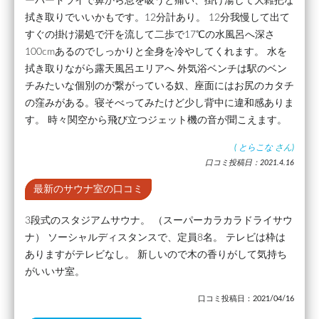
ーパードライで鼻から息を吸うと痛い、掛け湯して大雑把な
拭き取りでいいかもです。12分計あり。 12分我慢して出て
すぐの掛け湯処で汗を流して二歩で17℃の水風呂へ深さ
100cmあるのでしっかりと全身を冷やしてくれます。 水を
拭き取りながら露天風呂エリアへ 外気浴ベンチは駅のベン
チみたいな個別のが繋がっている奴、座面にはお尻のカタチ
の窪みがある。寝そべってみたけど少し背中に違和感ありま
す。 時々関空から飛び立つジェット機の音が聞こえます。
(
とらこな
さん)
口コミ投稿日：2021.4.16
最新のサウナ室の口コミ
3段式のスタジアムサウナ。 （スーパーカラカラドライサウ
ナ） ソーシャルディスタンスで、定員8名。 テレビは枠は
ありますがテレビなし。 新しいので木の香りがして気持ち
がいいサ室。
口コミ投稿日：2021/04/16