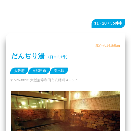
11 - 20
/ 36件中
駅から14.86km
だんぢり湯
（口コミ1件）
大阪府
岸和田市
春木駅
〒596-0023 大阪府岸和田市八幡町４−５７