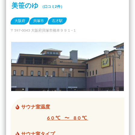
美笹のゆ
（口コミ2件）
大阪府
貝塚市
石才駅
〒597-0043 大阪府貝塚市橋本９９１−１
サウナ室温度
60℃ 〜 80℃
サウナ室タイプ