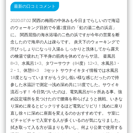
最新の口コミコメント
2020.07.02 関西の梅雨の中休みも今日までらしいので海辺
のウォーキング目的で今週2度目の「虹の湯二色の浜店」
に。 関西屈指の海水浴場の二色の浜ですが今年の営業を断
念したので海岸の人は疎らです。 炎天下のウォーキングで
汗びっしょりになっり入湯♨️ しっかりと洗体してから露天
の檜湯で疲れた下半身の筋肉を休めてからサ活。 釜風呂
8×3、水風呂1×3、タワーサウナ（84度）12×3、水風呂3・
2・1、休憩8×3 3セット サウナイキタイ情報では水風呂
18度となっていますがもう少し低い様な感じだったので持
参した水温計で測定→浅め深め共に18度でした。サウイキ
流石っす！ 今日気づいたのは、電気風呂が4ヶ所ある事。強
め設定場所を見つけたので腰痛を和らげようと挑戦、いきな
り深めに座るとビックリするほど電気ビリビリ！浅めに座り
直し徐々に深めに座面を変えるのかおすすめです。 サ室に
ビチャビチャで入室する人が多くいるのが気になりました。
拭き取って入る方が温まりも早いし、何より公衆で使用する