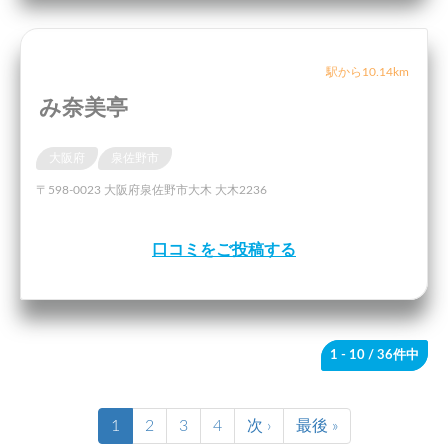
駅から10.14km
み奈美亭
大阪府
泉佐野市
〒598-0023 大阪府泉佐野市大木 大木2236
口コミをご投稿する
1 - 10
/ 36件中
1
2
3
4
次 ›
最後 »