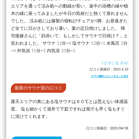
エリアを通って涼み処への動線が長い、途中の浴槽の縁や植
木の縁に座ってみましたが今日の気候だと熱くて座れません
でした。 涼み処には籐製の寝転びチェアが4脚、お昼過ぎた
ど全てに日がさしており暑い、案の定日焼けしました。 帰
宅後嫁さんに「顔赤いで、もしかしてサウナで日焼け？」と
笑われました。 サウナ 12分×4 塩サウナ 12分×1 水風呂 2分
×4 外気浴 15分×3 内気浴 10分×1
(
とらこな
さん)
口コミ投稿日：2021.6.10
サウナ施設レビューをもっと見る
最新のサウナ室の口コミ
露天エリアの奥にある塩サウナは６０℃とは思えない体感温
度。 塩も細かくて湯舟で下茹ですれば発汗も早く塩もすぐ
に溶けてくれます。
口コミ投稿日：2021/04/18