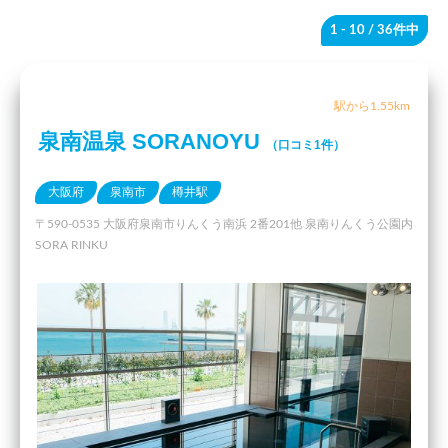
1 - 10
/ 36件中
駅から1.55km
泉南温泉 SORANOYU
（口コミ1件）
大阪府
泉南市
樽井駅
〒590-0535 大阪府泉南市りんくう南浜 2番201他 泉南りんくう公園内
SORA RINKU