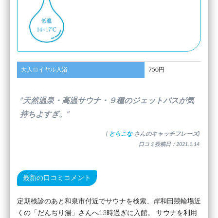
大人ロイヤル入浴
750円
”天然温泉・高温サウナ・９種のジェットバスが気
持ちよすぎ。”
(
とらこな
さんのキャッチフレーズ)
口コミ投稿日：2021.1.14
最新の口コミコメント
定期検診のあと和泉市付近でサウナを検索、岸和田競輪場近
くの「だんぢり湯」さんへ13時過ぎに入館。 サウナを利用