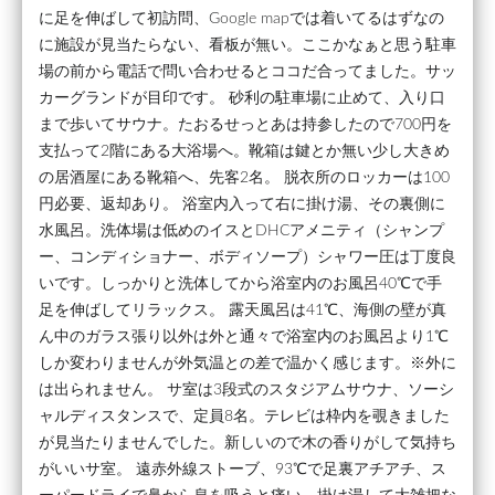
に足を伸ばして初訪問、Google mapでは着いてるはずなの
に施設が見当たらない、看板が無い。ここかなぁと思う駐車
場の前から電話で問い合わせるとココだ合ってました。サッ
カーグランドが目印です。 砂利の駐車場に止めて、入り口
まで歩いてサウナ。たおるせっとあは持参したので700円を
支払って2階にある大浴場へ。靴箱は鍵とか無い少し大きめ
の居酒屋にある靴箱へ、先客2名。 脱衣所のロッカーは100
円必要、返却あり。 浴室内入って右に掛け湯、その裏側に
水風呂。洗体場は低めのイスとDHCアメニティ（シャンプ
ー、コンディショナー、ボディソープ）シャワー圧は丁度良
いです。しっかりと洗体してから浴室内のお風呂40℃で手
足を伸ばしてリラックス。 露天風呂は41℃、海側の壁が真
ん中のガラス張り以外は外と通々で浴室内のお風呂より1℃
しか変わりませんが外気温との差で温かく感じます。※外に
は出られません。 サ室は3段式のスタジアムサウナ、ソーシ
ャルディスタンスで、定員8名。テレビは枠内を覗きました
が見当たりませんでした。新しいので木の香りがして気持ち
がいいサ室。 遠赤外線ストーブ、93℃で足裏アチアチ、ス