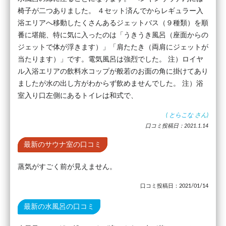
椅子が二つありました。 ４セット済んでからレギュラー入
浴エリアへ移動したくさんあるジェットバス（９種類）を順
番に堪能、特に気に入ったのは「うきうき風呂（座面からの
ジェットで体が浮きます）」「肩たたき（両肩にジェットが
当たります）」です。電気風呂は強烈でした。 注）ロイヤ
ル入浴エリアの飲料水コップが般若のお面の角に掛けてあり
ましたが水の出し方がわからず飲めませんでした。 注）浴
室入り口左側にあるトイレは和式で、
(
とらこな
さん)
口コミ投稿日：2021.1.14
最新のサウナ室の口コミ
蒸気がすごく前が見えません。
口コミ投稿日：2021/01/14
最新の水風呂の口コミ