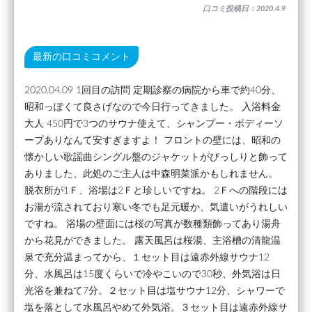
口コミ投稿日：2020.4.9
最新の口コミコメント
2020.04.09 1回目の訪問 定期診察の病院から車で約40分、
昭和っぽくて良さげなので今日行ってきました。 入浴料金
大人 450円で3つのサウナ使えて、シャンプー・ボディーソ
ープありなんて安すぎますよ！ フロントの壁には、昭和の
懐かしい歌謡曲シングル盤のジャケットがびっしりと飾って
ありました、此処のご主人は中森明菜派かもしれません。
脱衣所が1Ｆ、浴場は2Ｆと珍しいですね。 2Ｆへの階段には
お湯が流されており寒い冬でも足元暖か、気遣いがうれしい
ですね。 浴場の壁面には桜の写真が数種類飾ってあり湯舟
から花見ができました。 露天風呂は桜湯、主浴槽の清龍温
泉で充分温まってから、１セット目は遠赤外線サウナ12
分、水風呂は15度くらいで冷やこいので30秒、外気浴は日
光浴を兼ねて7分。２セット目は塩サウナ12分、シャワーで
塩を落として水風呂やめて外気浴。３セット目は遠赤外線サ