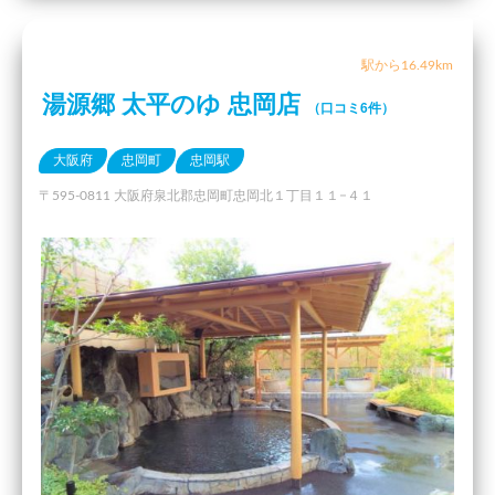
駅から16.49km
湯源郷 太平のゆ 忠岡店
（口コミ6件）
大阪府
忠岡町
忠岡駅
〒595-0811 大阪府泉北郡忠岡町忠岡北１丁目１１−４１