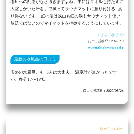
場所への配慮がなさ過ぎますよね。中にはタオルも持たずに
入室しかいた汗を手で拭ってサウナマットに擦り付ける…あ
り得ないです。 虹の湯は狭山も虹の湯もサウナマット使い
放題ではないのでマイマットを持参するようにしています。
(
とらこな
さん)
口コミ投稿日：2020.7.3
サウナ施設レビューをもっと見る
最新の水風呂の口コミ
広めの水風呂、4、5人は大丈夫。 温度計が無かったです
が、多分17〜19℃
口コミ投稿日：2020/05/26
駅から9.43km