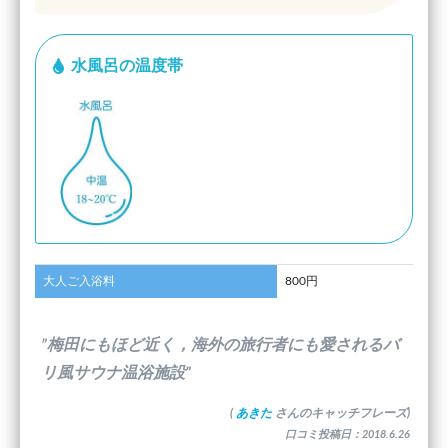
水風呂の温度帯
大人ご入浴料
800円
”梅田にもほど近く，海外の旅行者にも愛されるバ
リ風サウナ温浴施設”
(
あきた
さんのキャッチフレーズ)
口コミ投稿日：2018.6.26