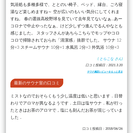
気浴処も多種多様で、ととのい椅子、ベッド、縁台、ごろ寝
湯など楽しめますね～ 空が広いのもいい気分にしてくれま
すね。 春の選抜高校野球を見ていて去年見てないなぁ...あー
コロナで中止やったなぁ、けど少しずつ進んでるんやなとも
感じました。 スタッフさんがあちらこちらでモップやコロ
コロで掃除されておられ「清潔感」抜群でした。 サウナ 12
分×3 スチームサウナ 10分×1 水風呂 2分×3 外気浴 10分×3
(
とらこな
さん)
口コミ投稿日：2021.3.20
サウナ施設レビューをもっと見る
最新のサウナ室の口コミ
ミストなのでおそらくもう少し温度は低いと思います．日替
わりでアロマが異なるようです．土日は塩サウナ．私が行っ
たときはお茶のアロマで，塩にも刻んだお茶が混じっていま
した．
口コミ投稿日：2018/06/26