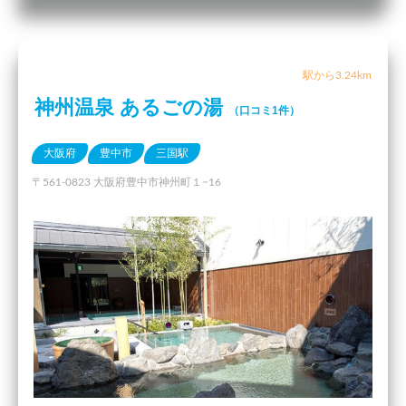
駅から3.24km
神州温泉 あるごの湯
（口コミ1件）
大阪府
豊中市
三国駅
〒561-0823 大阪府豊中市神州町１−16