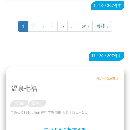
1 - 10
/ 307件中
1
2
3
4
5
…
次 ›
最後 »
11 - 20
/ 307件中
駅から2.63km
温泉七福
大阪府
豊中市
〒561-0816 大阪府豊中市豊南町西３丁目１−１１
口コミをご投稿する