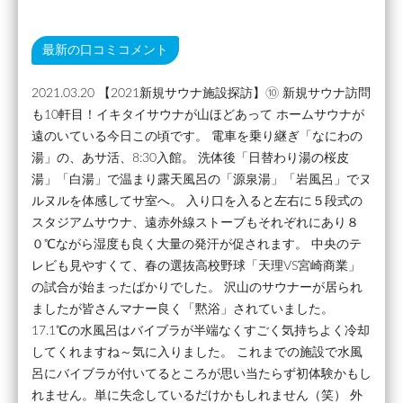
最新の口コミコメント
2021.03.20 【2021新規サウナ施設探訪】⑩ 新規サウナ訪問
も10軒目！イキタイサウナが山ほどあって ホームサウナが
遠のいている今日この頃です。 電車を乗り継ぎ「なにわの
湯」の、あサ活、8:30入館。 洗体後「日替わり湯の桜皮
湯」「白湯」で温まり露天風呂の「源泉湯」「岩風呂」でヌ
ルヌルを体感してサ室へ。 入り口を入ると左右に５段式の
スタジアムサウナ、遠赤外線ストーブもそれぞれにあり８
０℃ながら湿度も良く大量の発汗が促されます。 中央のテ
レビも見やすくて、春の選抜高校野球「天理VS宮崎商業」
の試合が始まったばかりでした。 沢山のサウナーが居られ
ましたが皆さんマナー良く「黙浴」されていました。
17.1℃の水風呂はバイブラが半端なくすごく気持ちよく冷却
してくれますね～気に入りました。 これまでの施設で水風
呂にバイブラが付いてるところが思い当たらず初体験かもし
れません。単に失念しているだけかもしれません（笑） 外