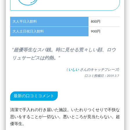
大人平日入館料
800円
大人土日祝日入館料
900円
”超優等生なスパ銭。時に見せる荒々しい顔、ロウ
リュサービスは灼熱。”
(
いしい
さんのキャッチフレーズ)
口コミ投稿日：2019.3.7
最新の口コミコメント
清潔で手入れの行き届いた施設。いたれりつくせりで不快な
思いをすることが一切ない。悪いところが見当たらない。超
優等生。