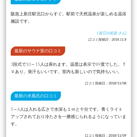
阪急上新庄駅北口からすぐ。駅前で天然温泉が楽しめる温浴
施設です。
(
近江の右近
さん)
口コミ投稿日：2018.11.8
最新のサウナ室の口コミ
3段式で10～15人は座れます。温度は表示で89度でした。Ｔ
Ｖあり。発汗もいいです。室内も新しいので気持ちいい。
口コミ投稿日：2018/11/08
最新の水風呂の口コミ
5～6人は入れる広さで水深も１ｍと十分です。青くライト
アップされており冷たさを一層感じられるようになっていま
す。
口コミ投稿日：2018/11/09