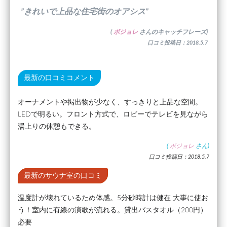
”きれいで上品な住宅街のオアシス”
(
ボジョレ
さんのキャッチフレーズ)
口コミ投稿日：2018.5.7
最新の口コミコメント
オーナメントや掲出物が少なく、すっきりと上品な空間。
LEDで明るい。フロント方式で、ロビーでテレビを見ながら
湯上りの休憩もできる。
(
ボジョレ
さん)
口コミ投稿日：2018.5.7
最新のサウナ室の口コミ
温度計が壊れているため体感。5分砂時計は健在 大事に使お
う！室内に有線の演歌が流れる。貸出バスタオル（200円）
必要