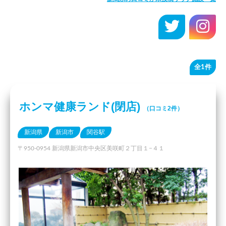
全1件
ホンマ健康ランド(閉店)
（口コミ2件）
新潟県
新潟市
関谷駅
〒950-0954 新潟県新潟市中央区美咲町２丁目１−４１