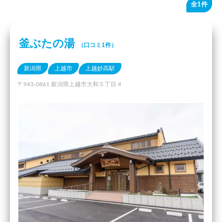
全1件
釜ぶたの湯
（口コミ1件）
新潟県
上越市
上越妙高駅
〒943-0861 新潟県上越市大和５丁目４