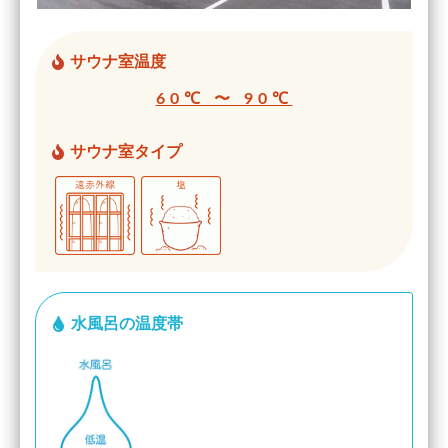
サウナ室温度
60℃ 〜 90℃
サウナ室タイプ
水風呂の温度帯