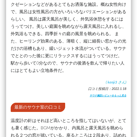
クゼーションなどがあるとてもお洒落な施設。概ね女性向け
で、風呂は女性風呂の方がいろいろなバリエーションがある
らしい。 風呂は露天風呂が美しく、外気浴休憩をするには
うってつけ。美しい庭園を眺めながら露天風呂に入れるし、
外気浴もできる。四季折々の庭の風景を眺められる。 ま
た、ヒーリング効果のある、薄暗く、縦に細長い窓からの光
だけの浴槽もあり、緩いジェット水流がついている。サウナ
でととのった後に更にリラックスするにはうってつけだ。
駅から歩いて0分なので、サウナの後酒を飲んで帰りたい人
にはとてもよい立地条件だ。
(
kenji3
さん)
口コミ投稿日：2022.1.18
サウナ施設レビューをもっと見る
最新のサウナ室の口コミ
温度計の針はそれほど高いところを指してはいないが、とて
も暑く感じた。BGMがかかり、内風呂と露天風呂を眺めら
れる２つの窓が就いている。座るところは２段あり、詰めれ