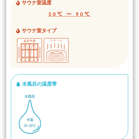
サウナ室温度
50℃ 〜 90℃
サウナ室タイプ
水風呂の温度帯