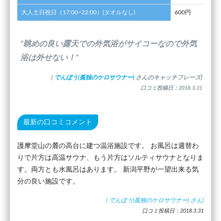
大人土日祝日（17:00~22:00）(タオルなし)
600円
”眺めの良い露天での外気浴がサイコーなので外気
浴は外せない！”
(
でんぼう(孤独のケロサウナー)
さんのキャッチフレーズ)
口コミ投稿日：2018.3.31
最新の口コミコメント
護摩堂山の麓の高台に建つ温浴施設です。 お風呂は週替わ
りで片方は高温サウナ、もう片方はソルティサウナとなりま
す。両方とも水風呂はあります。 新潟平野が一望出来る気
分の良い施設です。
(
でんぼう(孤独のケロサウナー)
さん)
口コミ投稿日：2018.3.31