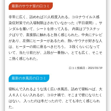
最新のサウナ室の口コミ
非常に広く、詰めれば20人程度入れる。コロナウイルス感
染症対策での入場制限はされていなかった（平日昼間）。サ
ンダルを履いて、シートを持って入る。 内装はプラスチッ
クばりで、直接肌に触れると熱く感じられた。中央にテレビ
があり、左側にヒーターがあるため、熱いサウナが好きな人
は、ヒーターの前に座るべきだろう。 ３段くらいになって
いて、当たり前だが、上段が一番熱い。とても広く、そこそ
こ熱く感じられた。
口コミ投稿日：2021/01/19
最新の水風呂の口コミ
寝転んで入れるような浅く広い水風呂。詰めて寝転べば、大
人６人くらい入れるが、コロナ禍で、そこまで密になりたく
はない。 入ったのは冬だったので、とても冷たく感じられ
た。