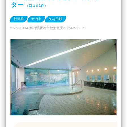
ター
（口コミ1件）
新潟県
新潟市
矢与田駅
〒956-0114 新潟県新潟市秋葉区天ヶ沢４９８−１