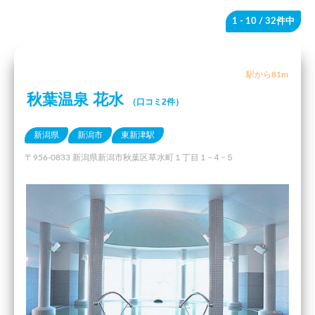
1 - 10
/ 32件中
駅から81m
秋葉温泉 花水
（口コミ2件）
新潟県
新潟市
東新津駅
〒956-0833 新潟県新潟市秋葉区草水町１丁目１−４−５