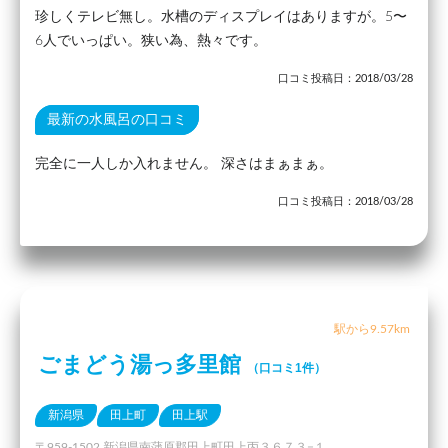
珍しくテレビ無し。水槽のディスプレイはありますが。5〜
6人でいっぱい。狭い為、熱々です。
口コミ投稿日：2018/03/28
最新の水風呂の口コミ
完全に一人しか入れません。 深さはまぁまぁ。
口コミ投稿日：2018/03/28
駅から9.57km
ごまどう湯っ多里館
（口コミ1件）
新潟県
田上町
田上駅
〒959-1502 新潟県南蒲原郡田上町田上丙３６７３−１