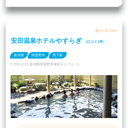
駅から8.59km
安田温泉ホテルやすらぎ
（口コミ1件）
新潟県
阿賀野市
馬下駅
〒959-2221 新潟県阿賀野市保田６０７５−３