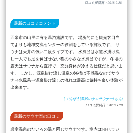
口コミ投稿日：2018.9.28
最新の口コミコメント
五泉市の山里に有る温浴施設です。 場所的にも観光客目当
てよりも地域交流センターの役割をしている施設です。 サ
ウナは天井の低い二段タイプです。 水風呂は水道水掛け流
し一人でも足を伸ばせない程の小さな水風呂ですが、冬場の
露天はサウナから直行で、充分身体が冷える仕様だと思いま
す。 しかし、源泉掛け流し温泉の浴槽は不感温なのでサウ
ナ→水風呂→源泉掛け流しの流れは最高に気持ち良い体験が
出来ます。
(
でんぼう(孤独のケロサウナー)
さん)
口コミ投稿日：2018.9.28
最新のサウナ室の口コミ
岩室温泉のだいろの湯と同じサウナです。室内はNHKラジ