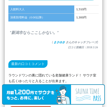
入館料大人
1,510円
深夜割増料金（0:00以降）
1,300円
”新潟市ならここしかない。”
(
まさゆき
さんのキャッチフレーズ)
口コミ投稿日：2018.3.26
最新の口コミコメント
ラウンドワンの裏に隠れている老舗健康ランド！ サウナ室
も広くゆったりと入ることが出来ます。
(
でんぼう(孤独のケロサウナー)
さん)
口コミ投稿日：2018.4.8
サウナ施設レビューをもっと見る