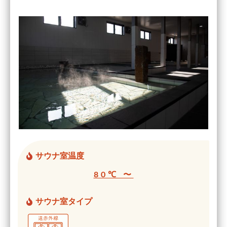
サウナ室温度
80℃ 〜
サウナ室タイプ