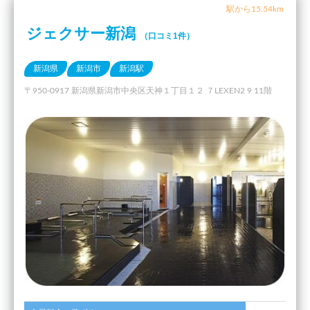
駅から15.54km
ジェクサー新潟
（口コミ1件）
新潟県
新潟市
新潟駅
〒950-0917 新潟県新潟市中央区天神１丁目１２ ７LEXEN2 9 11階