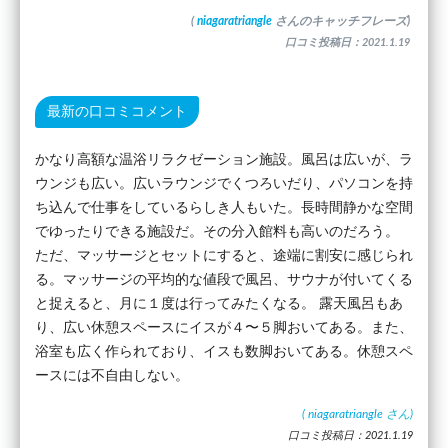
(
niagaratriangle
さんのキャッチフレーズ)
口コミ投稿日：2021.1.19
最新の口コミコメント
かなり高額な温浴リラクゼーション施設。風呂は広いが、ラ
ウンジも広い。広いラウンジでくつろいだり、パソコンを持
ち込んで仕事をしているらしき人もいた。長時間静かな空間
でゆったりできる施設だ。その分入館料も高いのだろう。
ただ、マッサージとセットにすると、途端に割安に感じられ
る。マッサージの平均的な値段で風呂、サウナが付いてくる
と捉えると、月に１度は行ってみたくなる。 露天風呂もあ
り、広い休憩スペースにイスが４〜５脚おいてある。また、
浴室も広く作られており、イスも数脚おいてある。休憩スペ
ースには不自由しない。
(
niagaratriangle
さん)
口コミ投稿日：2021.1.19