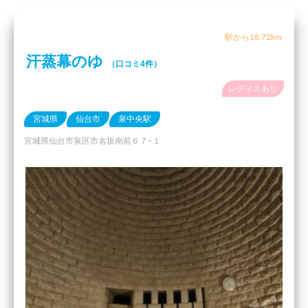
駅から18.72km
汗蒸幕のゆ
（口コミ4件）
レディスあり
宮城県
仙台市
泉中央駅
宮城県仙台市泉区市名坂南前６７−１