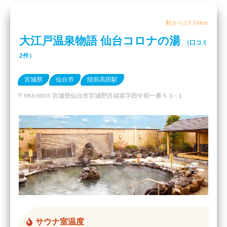
駅から17.76km
大江戸温泉物語 仙台コロナの湯
（口コミ
2件）
宮城県
仙台市
陸前高田駅
〒983-0005 宮城県仙台市宮城野区福室字田中前一番５３−１
サウナ室温度