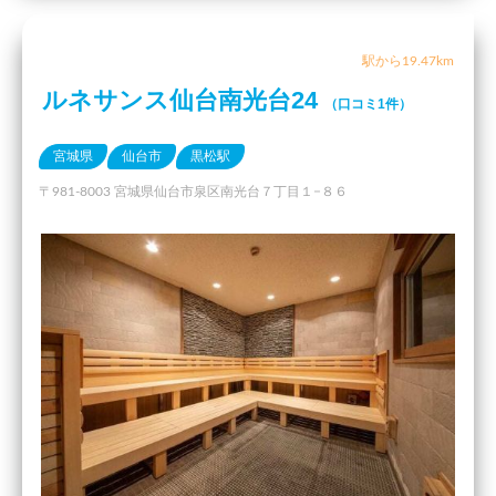
駅から19.47km
ルネサンス仙台南光台24
（口コミ1件）
宮城県
仙台市
黒松駅
〒981-8003 宮城県仙台市泉区南光台７丁目１−８６