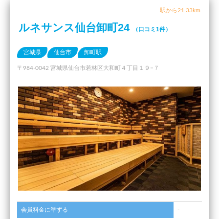
駅から21.33km
ルネサンス仙台卸町24
（口コミ1件）
宮城県
仙台市
卸町駅
〒984-0042 宮城県仙台市若林区大和町４丁目１９−７
会員料金に準ずる
-