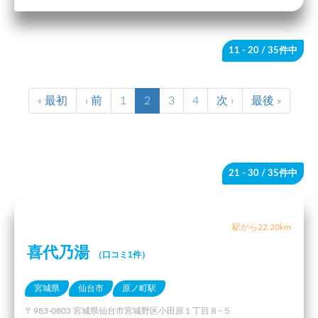
11 - 20
/ 35件中
« 最初
‹ 前
1
2
3
4
次 ›
最後 »
21 - 30
/ 35件中
駅から22.20km
喜代乃湯
（口コミ1件）
宮城県
仙台市
原ノ町駅
〒983-0803 宮城県仙台市宮城野区小田原１丁目８−５