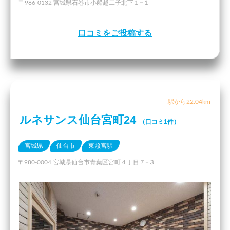
〒986-0132 宮城県石巻市小船越二子北下１−１
口コミをご投稿する
駅から22.04km
ルネサンス仙台宮町24
（口コミ1件）
宮城県
仙台市
東照宮駅
〒980-0004 宮城県仙台市青葉区宮町４丁目７−３