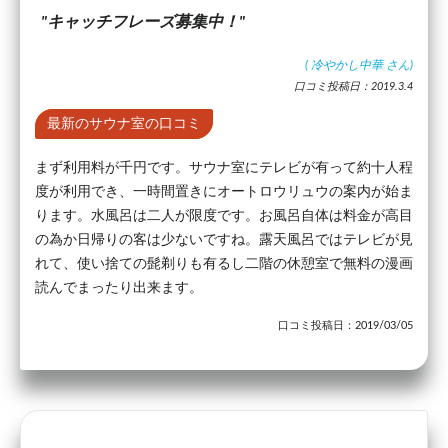
キャッチフレーズ募集中！
(
冷やかし中華
さん)
口コミ投稿日：2019.3.4
最新のサウナ室の口コミ
まず利用料が千円です。サウナ室にテレビが有って約十人程
度が利用でき、一時間置きにオートロウリュウの案内が始ま
ります。水風呂は二人が限度です。お風呂自体は料金が高目
の為か日帰りの客は少ないですね。露天風呂ではテレビが見
れて、使い捨ての髭剃りも有るし二階の休憩室で無料の漫画
読んでまったり出来ます。
口コミ投稿日：2019/03/05