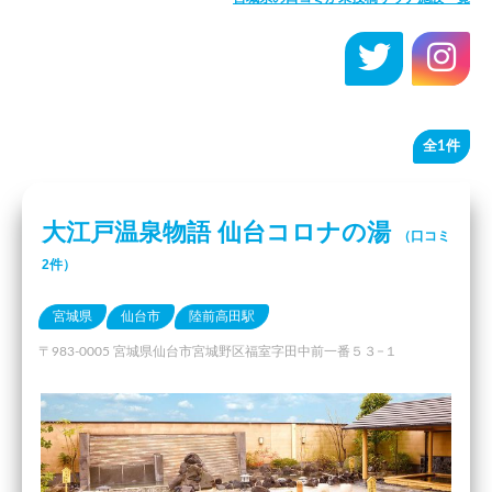
全1件
大江戸温泉物語 仙台コロナの湯
（口コミ
2件）
宮城県
仙台市
陸前高田駅
〒983-0005 宮城県仙台市宮城野区福室字田中前一番５３−１